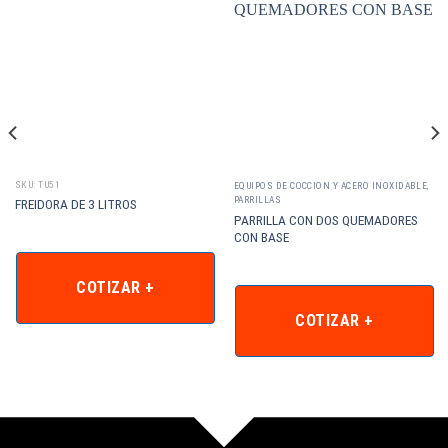
SKU: TU51
EQUIPOS DE COCCION Y ACERO INOXIDABLE
,
PARRILLAS
FREIDORA DE 3 LITROS
PARRILLA CON DOS QUEMADORES
CON BASE
COTIZAR +
COTIZAR +