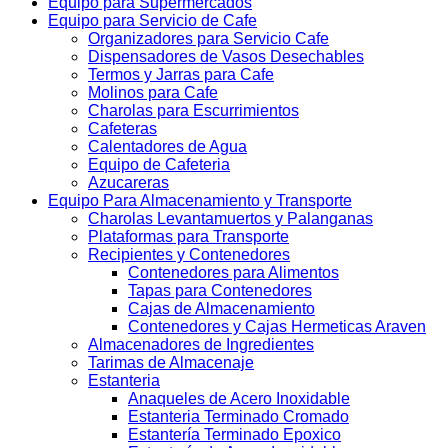
Equipo para Supermercados
Equipo para Servicio de Cafe
Organizadores para Servicio Cafe
Dispensadores de Vasos Desechables
Termos y Jarras para Cafe
Molinos para Cafe
Charolas para Escurrimientos
Cafeteras
Calentadores de Agua
Equipo de Cafeteria
Azucareras
Equipo Para Almacenamiento y Transporte
Charolas Levantamuertos y Palanganas
Plataformas para Transporte
Recipientes y Contenedores
Contenedores para Alimentos
Tapas para Contenedores
Cajas de Almacenamiento
Contenedores y Cajas Hermeticas Araven
Almacenadores de Ingredientes
Tarimas de Almacenaje
Estanteria
Anaqueles de Acero Inoxidable
Estanteria Terminado Cromado
Estantería Terminado Epoxico