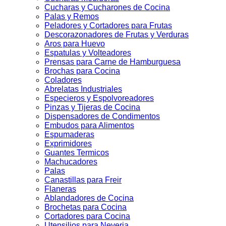
Cucharas y Cucharones de Cocina
Palas y Remos
Peladores y Cortadores para Frutas
Descorazonadores de Frutas y Verduras
Aros para Huevo
Espatulas y Volteadores
Prensas para Carne de Hamburguesa
Brochas para Cocina
Coladores
Abrelatas Industriales
Especieros y Espolvoreadores
Pinzas y Tijeras de Cocina
Dispensadores de Condimentos
Embudos para Alimentos
Espumaderas
Exprimidores
Guantes Termicos
Machucadores
Palas
Canastillas para Freir
Flaneras
Ablandadores de Cocina
Brochetas para Cocina
Cortadores para Cocina
Utensilios para Neveria