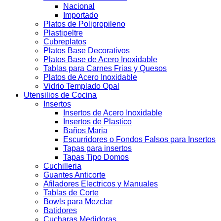
Nacional
Importado
Platos de Polipropileno
Plastipeltre
Cubreplatos
Platos Base Decorativos
Platos Base de Acero Inoxidable
Tablas para Carnes Frias y Quesos
Platos de Acero Inoxidable
Vidrio Templado Opal
Utensilios de Cocina
Insertos
Insertos de Acero Inoxidable
Insertos de Plastico
Baños Maria
Escurridores o Fondos Falsos para Insertos
Tapas para insertos
Tapas Tipo Domos
Cuchilleria
Guantes Anticorte
Afiladores Electricos y Manuales
Tablas de Corte
Bowls para Mezclar
Batidores
Cucharas Medidoras