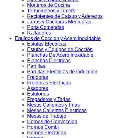
Morteros de Cocina
Termometros y Timers
Recipientes de Catsup y Aderezos
Jarras y Cucharas Medidoras
Porta Comandas
Ralladores
Equipos de Coccion y Acero Inoxidable
Estufas Electricas
Estufas y Equipos de Cocción
Planchas De Acero Inoxidable
Planchas Electricas
Parrillas
Parrillas Electricas de Induccion
Freidoras
Freidoras Electricas
Asadores
Estufones
Fregaderos y Tarjas
Mesas Calientes y Frias
Mesas Calientes Electricas
Mesas de Trabajo
Hornos de Conveccion
Hornos Combi
Hornos Electricos