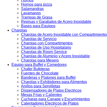
Hornos
Hornos para pizza
Salamandras
Lavamanos
Trampas de Grasa
Repisas y Garabatos de Acero Inoxidable
Bases para Equipos
Charolas
Charolas de Acero Inoxidable con Compartimiento
Charolas de Servicio
Charolas con Compartimentos
Charolas de Uso Hospitalario
Charolas de Room Service
Charolas de Aluminio y Acero Inoxidable
Charolas para Mesero
Equipo para Buffet y Comedores
Chafer Bufeteras
Fuentes de Chocolate
Bandejas y Platones para Buffet
Charolas y Exhibidores para Alimentos
Anillos para Servilletas
Dispensadores de Platos Electricos
Mesas Frias y Calientes
Cucharas para Canape y Escurrimientos
Calentadores Electricos de Platos