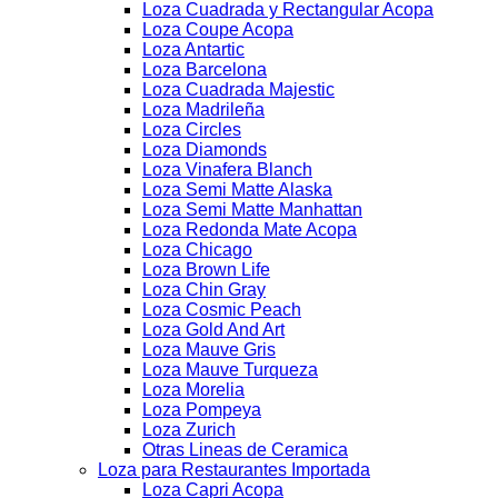
Loza Cuadrada y Rectangular Acopa
Loza Coupe Acopa
Loza Antartic
Loza Barcelona
Loza Cuadrada Majestic
Loza Madrileña
Loza Circles
Loza Diamonds
Loza Vinafera Blanch
Loza Semi Matte Alaska
Loza Semi Matte Manhattan
Loza Redonda Mate Acopa
Loza Chicago
Loza Brown Life
Loza Chin Gray
Loza Cosmic Peach
Loza Gold And Art
Loza Mauve Gris
Loza Mauve Turqueza
Loza Morelia
Loza Pompeya
Loza Zurich
Otras Lineas de Ceramica
Loza para Restaurantes Importada
Loza Capri Acopa