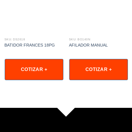
SKU: DS2618
SKU: BO140N
BATIDOR FRANCES 18PG
AFILADOR MANUAL
COTIZAR +
COTIZAR +