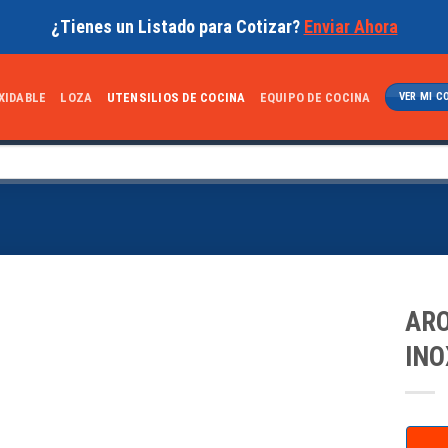
¿Tienes un Listado para Cotizar?
Enviar Ahora
XIDABLE
LOZA
UTENSILIOS DE COCINA
EQUIPO DE COCINA
VER MI C
ARO
INO