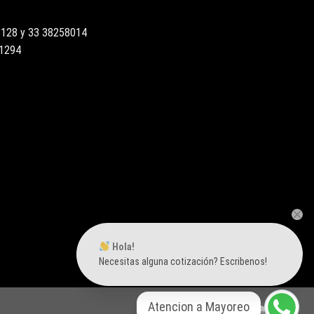
3128 y 33 38258014
51294
Hola!
Necesitas alguna cotización? Escribenos!
Atencion a Mayoreo