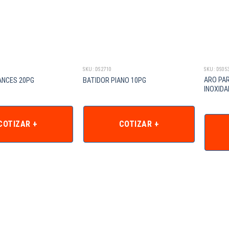
SKU: DS2710
SKU: DS05
ARO PAR
ANCES 20PG
BATIDOR PIANO 10PG
INOXIDA
COTIZAR +
COTIZAR +