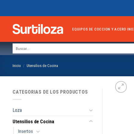
Skip
to
content
EQUIPOS DE COCCION Y ACERO INO
Buscar
por:
Inicio
/
Utensilios de Cocina
CATEGORIAS DE LOS PRODUCTOS
Loza
Utensilios de Cocina
Insertos