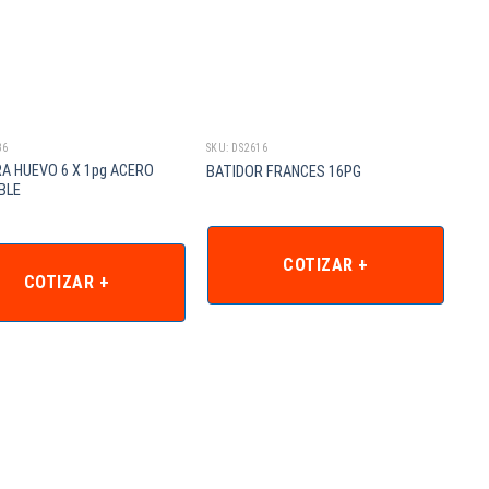
36
SKU: DS2616
A HUEVO 6 X 1pg ACERO
BATIDOR FRANCES 16PG
BLE
COTIZAR +
COTIZAR +