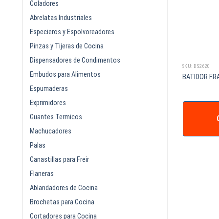
Coladores
Abrelatas Industriales
Especieros y Espolvoreadores
Pinzas y Tijeras de Cocina
Dispensadores de Condimentos
SKU: DS1320
SKU: DS2620
Embudos para Alimentos
 PARA DECORAR 12
BOTE DE BASURA REDONDO 128 LT
BATIDOR FR
GRIS PLASTICO
Espumaderas
Exprimidores
Guantes Termicos
IZAR +
COTIZAR +
Machucadores
Palas
Canastillas para Freir
Flaneras
Ablandadores de Cocina
Brochetas para Cocina
Cortadores para Cocina