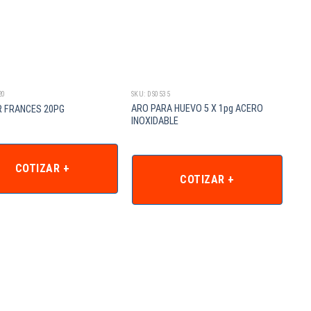
20
SKU: DS0535
ARO PARA HUEVO 5 X 1pg ACERO
R FRANCES 20PG
INOXIDABLE
COTIZAR +
COTIZAR +