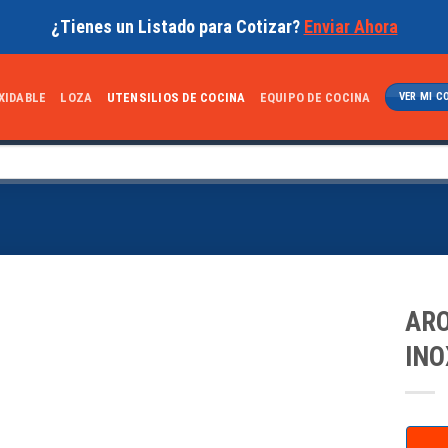
¿Tienes un Listado para Cotizar?
Enviar Ahora
XIDABLE
LOZA
UTENSILIOS DE COCINA
EQUIPO DE COCINA
VER MI C
ARO
INO