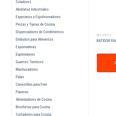
Coladores
Abrelatas Industriales
Especieros y Espolvoreadores
Pinzas y Tijeras de Cocina
Dispensadores de Condimentos
SKU: DS1914
SKU: DS2712
Embudos para Alimentos
BASE GIRATORIA PARA DECORAR 12
L
BATIDOR PI
pg DIAMETRO
Espumaderas
Exprimidores
Guantes Termicos
IZAR +
COTIZAR +
Machucadores
Palas
Canastillas para Freir
Flaneras
Ablandadores de Cocina
Brochetas para Cocina
Cortadores para Cocina