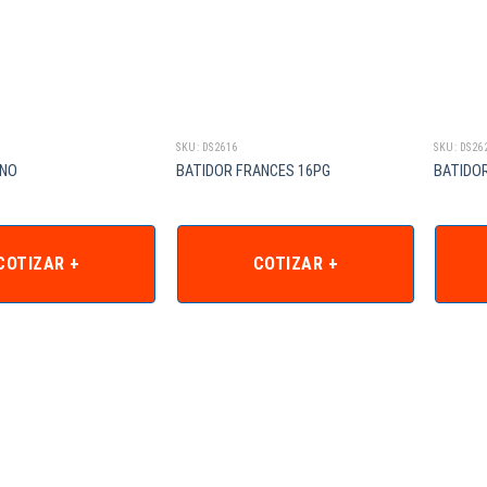
SKU: DS2616
SKU: DS26
ANO
BATIDOR FRANCES 16PG
BATIDO
COTIZAR +
COTIZAR +