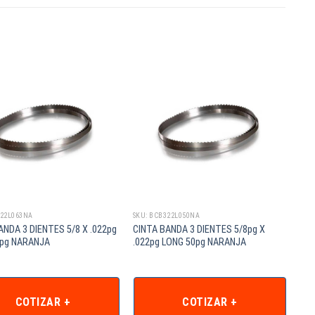
322L063NA
SKU: BCB322L050NA
ANDA 3 DIENTES 5/8 X .022pg
CINTA BANDA 3 DIENTES 5/8pg X
3pg NARANJA
.022pg LONG 50pg NARANJA
COTIZAR +
COTIZAR +