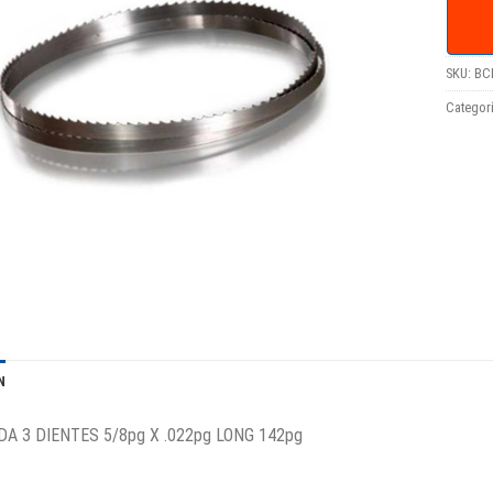
SKU:
BC
Categor
N
A 3 DIENTES 5/8pg X .022pg LONG 142pg