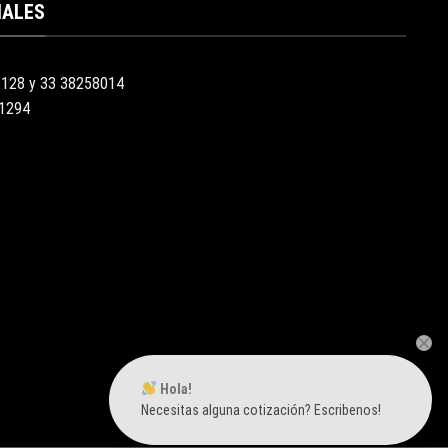
IALES
3128 y 33 38258014
51294
Hola!
Necesitas alguna cotización? Escribenos!