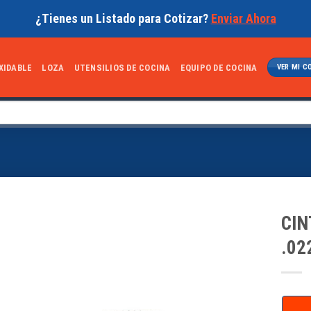
¿Tienes un Listado para Cotizar?
Enviar Ahora
XIDABLE
LOZA
UTENSILIOS DE COCINA
EQUIPO DE COCINA
VER MI C
CIN
.02