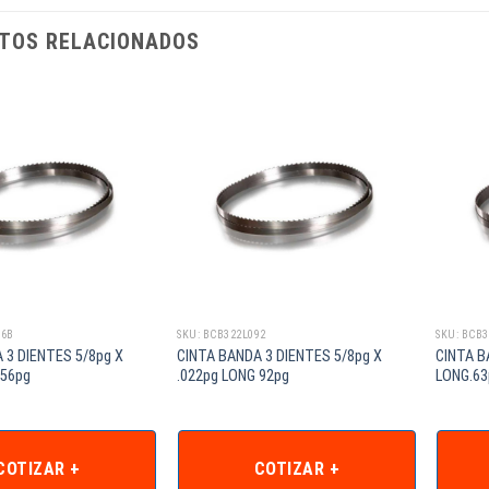
TOS RELACIONADOS
56B
SKU: BCB322L092
SKU: BCB
 3 DIENTES 5/8pg X
CINTA BANDA 3 DIENTES 5/8pg X
CINTA B
 56pg
.022pg LONG 92pg
LONG.6
COTIZAR +
COTIZAR +