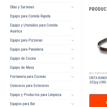
Ollas y Sartenes
PRODUC
Equipo para Comida Rapida
Equipo y Utensilios para Comida
Asiatica
Equipo para Pizzerias
Equipo para Panaderia
Equipo de Cocina
Equipo de Mesa
SKU: BCB322L078B
SKU: BCB322L0
Fontaneria para Cocinas
IENTES 5/8pg X
CINTA BANDA 3 DIENTES 5/8pg X
CINTA BANDA
5pg NARANJA
.022pg LONG 78pg
.022pg LONG
Ceniceros para Exteriores
Equipo y Productos para Limpieza
IZAR +
COTIZAR +
Equipos para Bar