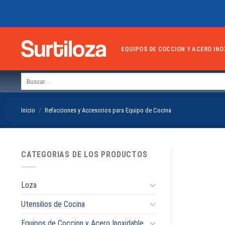
Skip
to
content
EQUIPOS DE COCCION Y ACERO INO
Buscar
por:
Inicio
/
Refacciones y Accesorios para Equipo de Cocina
CATEGORIAS DE LOS PRODUCTOS
Loza
Utensilios de Cocina
Equipos de Coccion y Acero Inoxidable