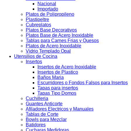
Nacional
Importado
Platos de Polipropileno
Plastipeltre
Cubreplatos
Platos Base Decorativos
Platos Base de Acero Inoxidable
Tablas para Carnes Frias y Quesos
Platos de Acero Inoxidable
Vidrio Templado Opal
Utensilios de Cocina
Insertos
Insertos de Acero Inoxidable
Insertos de Plastico
Baños Maria
Escurridores o Fondos Falsos para Insertos
Tapas para insertos
Tapas Tipo Domos
Cuchilleria
Guantes Anticorte
Afiladores Electricos y Manuales
Tablas de Corte
Bowls para Mezclar
Batidores
Cucharas Medidoras