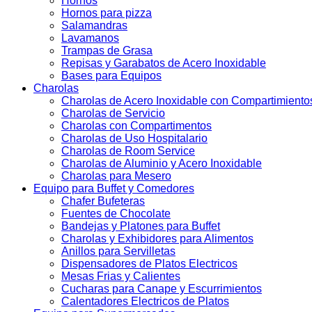
Hornos
Hornos para pizza
Salamandras
Lavamanos
Trampas de Grasa
Repisas y Garabatos de Acero Inoxidable
Bases para Equipos
Charolas
Charolas de Acero Inoxidable con Compartimiento
Charolas de Servicio
Charolas con Compartimentos
Charolas de Uso Hospitalario
Charolas de Room Service
Charolas de Aluminio y Acero Inoxidable
Charolas para Mesero
Equipo para Buffet y Comedores
Chafer Bufeteras
Fuentes de Chocolate
Bandejas y Platones para Buffet
Charolas y Exhibidores para Alimentos
Anillos para Servilletas
Dispensadores de Platos Electricos
Mesas Frias y Calientes
Cucharas para Canape y Escurrimientos
Calentadores Electricos de Platos