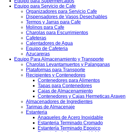
Equipo para Supermercados
Equipo para Servicio de Cafe
Organizadores para Servicio Cafe
Dispensadores de Vasos Desechables
Termos y Jarras para Cafe
Molinos para Cafe
Charolas para Escurrimientos
Cafeteras
Calentadores de Agua
Equipo de Cafeteria
Azucareras
Equipo Para Almacenamiento y Transporte
Charolas Levantamuertos y Palanganas
Plataformas para Transporte
Recipientes y Contenedores
Contenedores para Alimentos
Tapas para Contenedores
Cajas de Almacenamiento
Contenedores y Cajas Hermeticas Araven
Almacenadores de Ingredientes
Tarimas de Almacenaje
Estanteria
Anaqueles de Acero Inoxidable
Estanteria Terminado Cromado
Estantería Terminado Epoxico