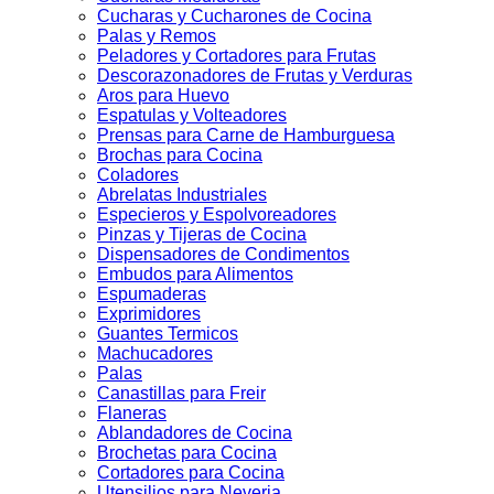
Cucharas y Cucharones de Cocina
Palas y Remos
Peladores y Cortadores para Frutas
Descorazonadores de Frutas y Verduras
Aros para Huevo
Espatulas y Volteadores
Prensas para Carne de Hamburguesa
Brochas para Cocina
Coladores
Abrelatas Industriales
Especieros y Espolvoreadores
Pinzas y Tijeras de Cocina
Dispensadores de Condimentos
Embudos para Alimentos
Espumaderas
Exprimidores
Guantes Termicos
Machucadores
Palas
Canastillas para Freir
Flaneras
Ablandadores de Cocina
Brochetas para Cocina
Cortadores para Cocina
Utensilios para Neveria