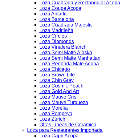
Loza Cuadrada y Rectangular Acopa
Loza Coupe Acopa
Loza Antartic
Loza Barcelona
Loza Cuadrada Majestic
Loza Madrileña
Loza Circles
Loza Diamonds
Loza Vinafera Blanch
Loza Semi Matte Alaska
Loza Semi Matte Manhattan
Loza Redonda Mate Acopa
Loza Chicago
Loza Brown Life
Loza Chin Gray
Loza Cosmic Peach
Loza Gold And Art
Loza Mauve Gris
Loza Mauve Turqueza
Loza Morelia
Loza Pompeya
Loza Zurich
Otras Lineas de Ceramica
Loza para Restaurantes Importada
Loza Capri Acopa