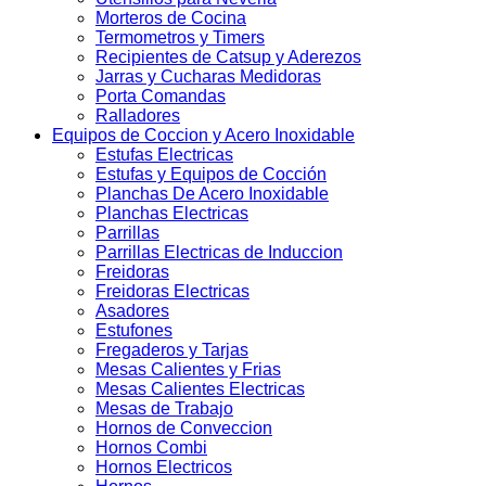
Morteros de Cocina
Termometros y Timers
Recipientes de Catsup y Aderezos
Jarras y Cucharas Medidoras
Porta Comandas
Ralladores
Equipos de Coccion y Acero Inoxidable
Estufas Electricas
Estufas y Equipos de Cocción
Planchas De Acero Inoxidable
Planchas Electricas
Parrillas
Parrillas Electricas de Induccion
Freidoras
Freidoras Electricas
Asadores
Estufones
Fregaderos y Tarjas
Mesas Calientes y Frias
Mesas Calientes Electricas
Mesas de Trabajo
Hornos de Conveccion
Hornos Combi
Hornos Electricos