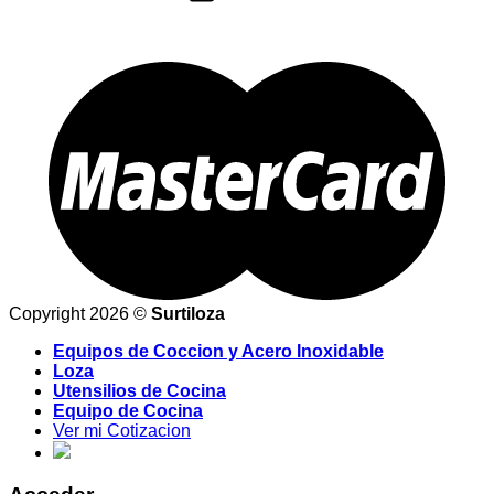
Copyright 2026 ©
Surtiloza
Equipos de Coccion y Acero Inoxidable
Loza
Utensilios de Cocina
Equipo de Cocina
Ver mi Cotizacion