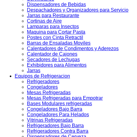
Dispensadores de Bebidas
Despachadores y Organizadores para Servicio
Jarras para Restaurante
Cortinas de Aire
Lamparas para Insectos
Maquina para Cortar Pasta
Postes con Cinta Retractil
Barras de Ensaladas Moviles
Calentadores de Condimentos y Aderezos
Calentador de Cajones
Secadores de Lechugas
Exhibidores para Alimentos
Jarras
Equipos de Refrigeracion
Refrigeradores
Congeladores
Mesas Refrigeradas
Mesas Refrigeradas para Empotrar
Bases Modulares refrigeradas
Congeladores Bajo Barra
Congeladores Para Helados
Vitrinas Refrigeradas
Refrigeradores Bajo Barra
Refrigeradores Contra Barra
Dispensadores de Cerveza