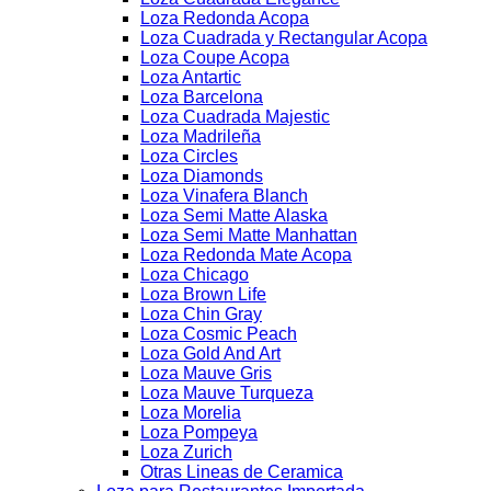
Loza Redonda Acopa
Loza Cuadrada y Rectangular Acopa
Loza Coupe Acopa
Loza Antartic
Loza Barcelona
Loza Cuadrada Majestic
Loza Madrileña
Loza Circles
Loza Diamonds
Loza Vinafera Blanch
Loza Semi Matte Alaska
Loza Semi Matte Manhattan
Loza Redonda Mate Acopa
Loza Chicago
Loza Brown Life
Loza Chin Gray
Loza Cosmic Peach
Loza Gold And Art
Loza Mauve Gris
Loza Mauve Turqueza
Loza Morelia
Loza Pompeya
Loza Zurich
Otras Lineas de Ceramica