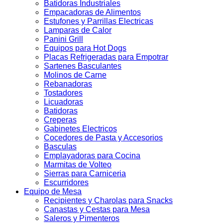
Batidoras Industriales
Empacadoras de Alimentos
Estufones y Parrillas Electricas
Lamparas de Calor
Panini Grill
Equipos para Hot Dogs
Placas Refrigeradas para Empotrar
Sartenes Basculantes
Molinos de Carne
Rebanadoras
Tostadores
Licuadoras
Batidoras
Creperas
Gabinetes Electricos
Cocedores de Pasta y Accesorios
Basculas
Emplayadoras para Cocina
Marmitas de Volteo
Sierras para Carniceria
Escurridores
Equipo de Mesa
Recipientes y Charolas para Snacks
Canastas y Cestas para Mesa
Saleros y Pimenteros