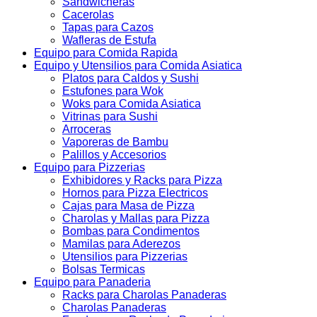
Sandwicheras
Cacerolas
Tapas para Cazos
Wafleras de Estufa
Equipo para Comida Rapida
Equipo y Utensilios para Comida Asiatica
Platos para Caldos y Sushi
Estufones para Wok
Woks para Comida Asiatica
Vitrinas para Sushi
Arroceras
Vaporeras de Bambu
Palillos y Accesorios
Equipo para Pizzerias
Exhibidores y Racks para Pizza
Hornos para Pizza Electricos
Cajas para Masa de Pizza
Charolas y Mallas para Pizza
Bombas para Condimentos
Mamilas para Aderezos
Utensilios para Pizzerias
Bolsas Termicas
Equipo para Panaderia
Racks para Charolas Panaderas
Charolas Panaderas