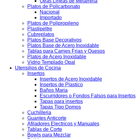
Otras Lineas de Melamina
Platos de Policarbonato
Nacional
Importado
Platos de Polipropileno
Plastipeltre
Cubreplatos
Platos Base Decorativos
Platos Base de Acero Inoxidable
Tablas para Carnes Frias y Quesos
Platos de Acero Inoxidable
Vidrio Templado Opal
Utensilios de Cocina
Insertos
Insertos de Acero Inoxidable
Insertos de Plastico
Baños Maria
Escurridores o Fondos Falsos para Insertos
Tapas para insertos
Tapas Tipo Domos
Cuchilleria
Guantes Anticorte
Afiladores Electricos y Manuales
Tablas de Corte
Bowls para Mezclar