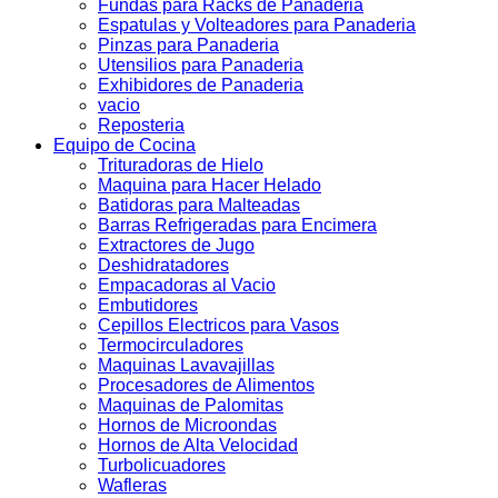
Fundas para Racks de Panaderia
Espatulas y Volteadores para Panaderia
Pinzas para Panaderia
Utensilios para Panaderia
Exhibidores de Panaderia
vacio
Reposteria
Equipo de Cocina
Trituradoras de Hielo
Maquina para Hacer Helado
Batidoras para Malteadas
Barras Refrigeradas para Encimera
Extractores de Jugo
Deshidratadores
Empacadoras al Vacio
Embutidores
Cepillos Electricos para Vasos
Termocirculadores
Maquinas Lavavajillas
Procesadores de Alimentos
Maquinas de Palomitas
Hornos de Microondas
Hornos de Alta Velocidad
Turbolicuadores
Wafleras