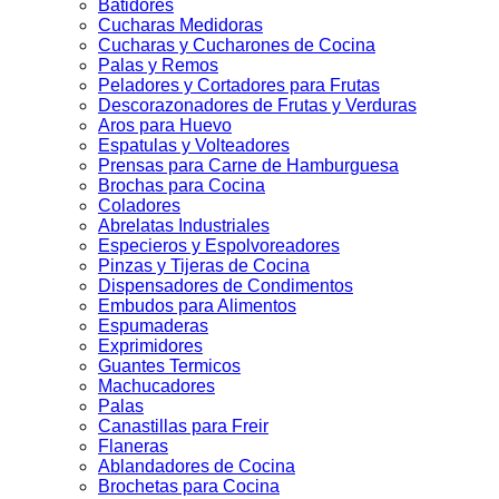
Batidores
Cucharas Medidoras
Cucharas y Cucharones de Cocina
Palas y Remos
Peladores y Cortadores para Frutas
Descorazonadores de Frutas y Verduras
Aros para Huevo
Espatulas y Volteadores
Prensas para Carne de Hamburguesa
Brochas para Cocina
Coladores
Abrelatas Industriales
Especieros y Espolvoreadores
Pinzas y Tijeras de Cocina
Dispensadores de Condimentos
Embudos para Alimentos
Espumaderas
Exprimidores
Guantes Termicos
Machucadores
Palas
Canastillas para Freir
Flaneras
Ablandadores de Cocina
Brochetas para Cocina