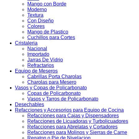
Mango con Borde
Moderno
Textura
Con Diseño
Colores
Mango de Plastico
Cuchillos para Cortes
Cristaleria
Nacional
Importado
Jarras De Vidrio
Refractarios
Equipo de Meseros
Cabrillas Porta Charolas
Charolas para Mesero
Vasos y Copas de Policarbonato
Copas de Policarbonato
Vasos y Tarros de Policarbonato
Desechables
Refacciones y Accesorios para Equipo de Cocina
Refacciones para Cajas y Dispensadores
Refacciones de Licuadoras y Turbolicuadores
Refacciones para Abrelatas y Cortadores
Refacciones para Molinos y Sierras de Carne
Regaton o Pie de Nivelacion