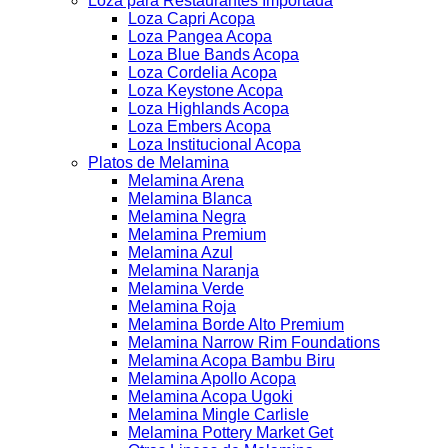
Loza para Restaurantes Importada
Loza Capri Acopa
Loza Pangea Acopa
Loza Blue Bands Acopa
Loza Cordelia Acopa
Loza Keystone Acopa
Loza Highlands Acopa
Loza Embers Acopa
Loza Institucional Acopa
Platos de Melamina
Melamina Arena
Melamina Blanca
Melamina Negra
Melamina Premium
Melamina Azul
Melamina Naranja
Melamina Verde
Melamina Roja
Melamina Borde Alto Premium
Melamina Narrow Rim Foundations
Melamina Acopa Bambu Biru
Melamina Apollo Acopa
Melamina Acopa Ugoki
Melamina Mingle Carlisle
Melamina Pottery Market Get