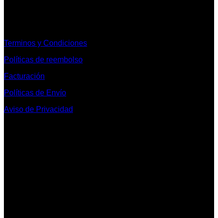
Informacion Legal y Soporte
Terminos y Condiciones
Políticas de reembolso
Facturación
Políticas de Envío
Aviso de Privacidad
Contacto y Redes Sociales
Telefonos de Contacto 33 36153128 y 33 38258014
Whats App de Contacto 33 23851294
Nuestro Show Room:
Av. Vallarta 3233 Int. 10-D
Col. Vallarta Poniente
44110
Guadalajara, Jal.