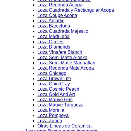
Loza Redonda Acopa
Loza Cuadrada y Rectangular Acopa
Loza Coupe Acopa
Loza Antartic
Loza Barcelona
Loza Cuadrada Majestic
Loza Madrileña
Loza Circles
Loza Diamonds
Loza Vinafera Blanch
Loza Semi Matte Alaska
Loza Semi Matte Manhattan
Loza Redonda Mate Acopa
Loza Chicago
Loza Brown Life
Loza Chin Gray
Loza Cosmic Peach
Loza Gold And Art
Loza Mauve Gris
Loza Mauve Turqueza
Loza Morelia
Loza Pompeya
Loza Zurich
Otras Lineas de Ceramica