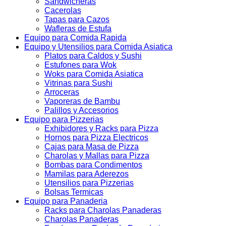
Sandwicheras
Cacerolas
Tapas para Cazos
Wafleras de Estufa
Equipo para Comida Rapida
Equipo y Utensilios para Comida Asiatica
Platos para Caldos y Sushi
Estufones para Wok
Woks para Comida Asiatica
Vitrinas para Sushi
Arroceras
Vaporeras de Bambu
Palillos y Accesorios
Equipo para Pizzerias
Exhibidores y Racks para Pizza
Hornos para Pizza Electricos
Cajas para Masa de Pizza
Charolas y Mallas para Pizza
Bombas para Condimentos
Mamilas para Aderezos
Utensilios para Pizzerias
Bolsas Termicas
Equipo para Panaderia
Racks para Charolas Panaderas
Charolas Panaderas