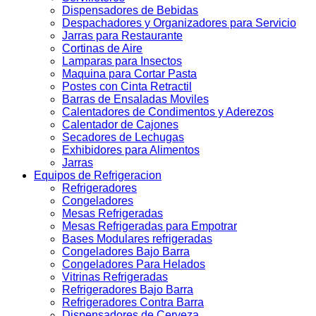
Dispensadores de Bebidas
Despachadores y Organizadores para Servicio
Jarras para Restaurante
Cortinas de Aire
Lamparas para Insectos
Maquina para Cortar Pasta
Postes con Cinta Retractil
Barras de Ensaladas Moviles
Calentadores de Condimentos y Aderezos
Calentador de Cajones
Secadores de Lechugas
Exhibidores para Alimentos
Jarras
Equipos de Refrigeracion
Refrigeradores
Congeladores
Mesas Refrigeradas
Mesas Refrigeradas para Empotrar
Bases Modulares refrigeradas
Congeladores Bajo Barra
Congeladores Para Helados
Vitrinas Refrigeradas
Refrigeradores Bajo Barra
Refrigeradores Contra Barra
Dispensadores de Cerveza