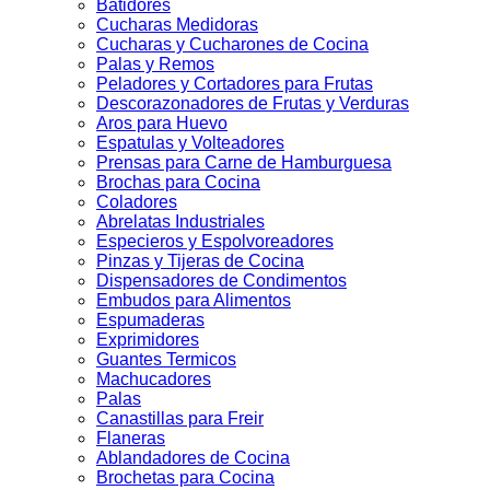
Batidores
Cucharas Medidoras
Cucharas y Cucharones de Cocina
Palas y Remos
Peladores y Cortadores para Frutas
Descorazonadores de Frutas y Verduras
Aros para Huevo
Espatulas y Volteadores
Prensas para Carne de Hamburguesa
Brochas para Cocina
Coladores
Abrelatas Industriales
Especieros y Espolvoreadores
Pinzas y Tijeras de Cocina
Dispensadores de Condimentos
Embudos para Alimentos
Espumaderas
Exprimidores
Guantes Termicos
Machucadores
Palas
Canastillas para Freir
Flaneras
Ablandadores de Cocina
Brochetas para Cocina