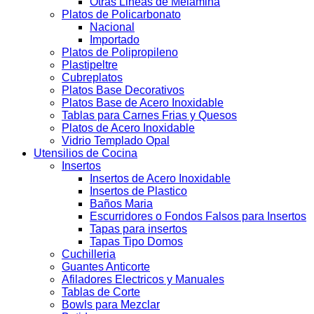
Otras Lineas de Melamina
Platos de Policarbonato
Nacional
Importado
Platos de Polipropileno
Plastipeltre
Cubreplatos
Platos Base Decorativos
Platos Base de Acero Inoxidable
Tablas para Carnes Frias y Quesos
Platos de Acero Inoxidable
Vidrio Templado Opal
Utensilios de Cocina
Insertos
Insertos de Acero Inoxidable
Insertos de Plastico
Baños Maria
Escurridores o Fondos Falsos para Insertos
Tapas para insertos
Tapas Tipo Domos
Cuchilleria
Guantes Anticorte
Afiladores Electricos y Manuales
Tablas de Corte
Bowls para Mezclar