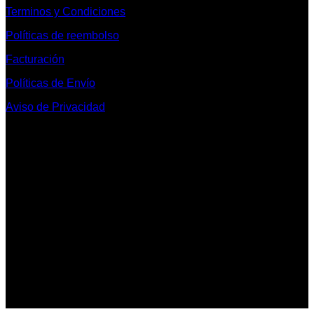
Terminos y Condiciones
Políticas de reembolso
Facturación
Políticas de Envío
Aviso de Privacidad
Contacto y Redes Sociales
Telefonos de Contacto 33 36153128 y 33 38258014
Whats App de Contacto 33 23851294
Nuestro Show Room:
Av. Vallarta 3233 Int. 10-D
Col. Vallarta Poniente
44110
Guadalajara, Jal.