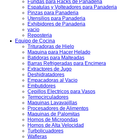
Fundas para Racks de Panaderia
Espatulas y Volteadores para Panaderia
Pinzas para Panaderia
Utensilios para Panaderia
Exhibidores de Panaderia
vacio
Reposteria
Equipo de Cocina
Trituradoras de Hielo
Maquina para Hacer Helado
Batidoras para Malteadas
Barras Refrigeradas para Encimera
Extractores de Jugo
Deshidratadores
Empacadoras al Vacio
Embutidores
Cepillos Electricos para Vasos
Termocirculadores
Maquinas Lavavajillas
Procesadores de Alimentos
Maquinas de Palomitas
Hornos de Microondas
Hornos de Alta Velocidad
Turbolicuadores
Wafleras