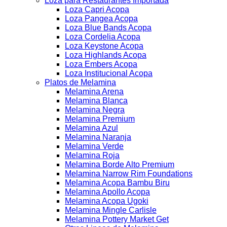
Loza para Restaurantes Importada
Loza Capri Acopa
Loza Pangea Acopa
Loza Blue Bands Acopa
Loza Cordelia Acopa
Loza Keystone Acopa
Loza Highlands Acopa
Loza Embers Acopa
Loza Institucional Acopa
Platos de Melamina
Melamina Arena
Melamina Blanca
Melamina Negra
Melamina Premium
Melamina Azul
Melamina Naranja
Melamina Verde
Melamina Roja
Melamina Borde Alto Premium
Melamina Narrow Rim Foundations
Melamina Acopa Bambu Biru
Melamina Apollo Acopa
Melamina Acopa Ugoki
Melamina Mingle Carlisle
Melamina Pottery Market Get