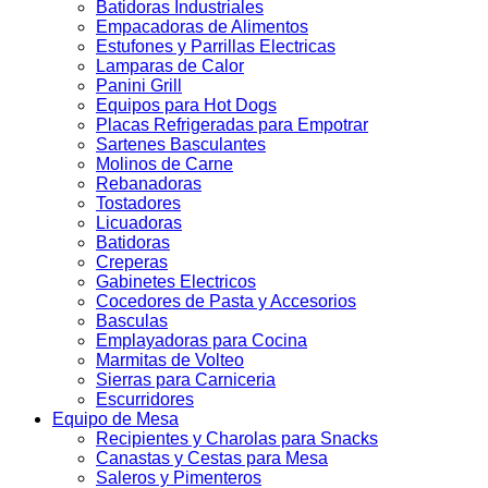
Batidoras Industriales
Empacadoras de Alimentos
Estufones y Parrillas Electricas
Lamparas de Calor
Panini Grill
Equipos para Hot Dogs
Placas Refrigeradas para Empotrar
Sartenes Basculantes
Molinos de Carne
Rebanadoras
Tostadores
Licuadoras
Batidoras
Creperas
Gabinetes Electricos
Cocedores de Pasta y Accesorios
Basculas
Emplayadoras para Cocina
Marmitas de Volteo
Sierras para Carniceria
Escurridores
Equipo de Mesa
Recipientes y Charolas para Snacks
Canastas y Cestas para Mesa
Saleros y Pimenteros