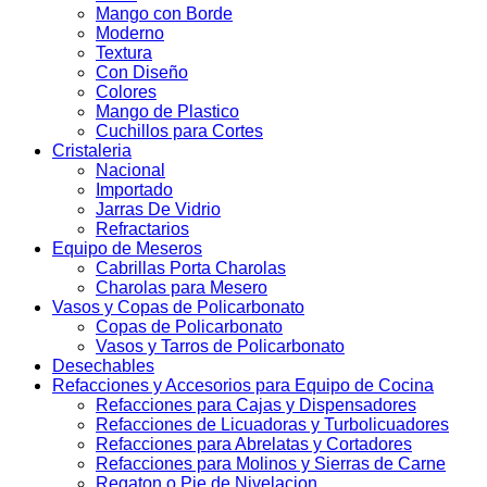
Mango con Borde
Moderno
Textura
Con Diseño
Colores
Mango de Plastico
Cuchillos para Cortes
Cristaleria
Nacional
Importado
Jarras De Vidrio
Refractarios
Equipo de Meseros
Cabrillas Porta Charolas
Charolas para Mesero
Vasos y Copas de Policarbonato
Copas de Policarbonato
Vasos y Tarros de Policarbonato
Desechables
Refacciones y Accesorios para Equipo de Cocina
Refacciones para Cajas y Dispensadores
Refacciones de Licuadoras y Turbolicuadores
Refacciones para Abrelatas y Cortadores
Refacciones para Molinos y Sierras de Carne
Regaton o Pie de Nivelacion