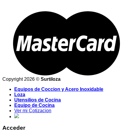
Copyright 2026 ©
Surtiloza
Equipos de Coccion y Acero Inoxidable
Loza
Utensilios de Cocina
Equipo de Cocina
Ver mi Cotizacion
Acceder