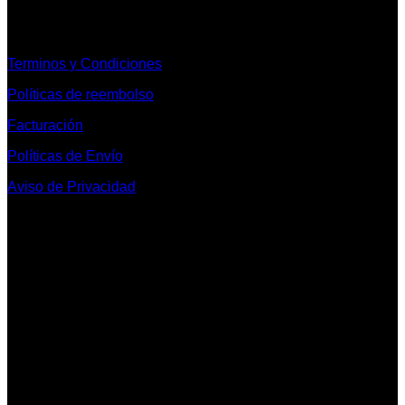
Informacion Legal y Soporte
Terminos y Condiciones
Políticas de reembolso
Facturación
Políticas de Envío
Aviso de Privacidad
Contacto y Redes Sociales
Telefonos de Contacto 33 36153128 y 33 38258014
Whats App de Contacto 33 23851294
Nuestro Show Room:
Av. Vallarta 3233 Int. 10-D
Col. Vallarta Poniente
44110
Guadalajara, Jal.