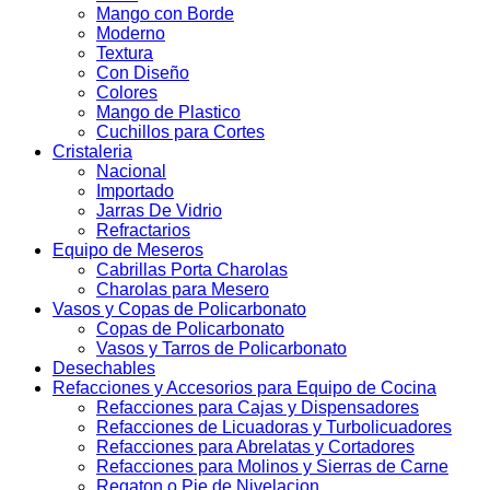
Mango con Borde
Moderno
Textura
Con Diseño
Colores
Mango de Plastico
Cuchillos para Cortes
Cristaleria
Nacional
Importado
Jarras De Vidrio
Refractarios
Equipo de Meseros
Cabrillas Porta Charolas
Charolas para Mesero
Vasos y Copas de Policarbonato
Copas de Policarbonato
Vasos y Tarros de Policarbonato
Desechables
Refacciones y Accesorios para Equipo de Cocina
Refacciones para Cajas y Dispensadores
Refacciones de Licuadoras y Turbolicuadores
Refacciones para Abrelatas y Cortadores
Refacciones para Molinos y Sierras de Carne
Regaton o Pie de Nivelacion