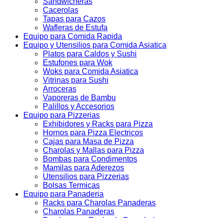
Sandwicheras
Cacerolas
Tapas para Cazos
Wafleras de Estufa
Equipo para Comida Rapida
Equipo y Utensilios para Comida Asiatica
Platos para Caldos y Sushi
Estufones para Wok
Woks para Comida Asiatica
Vitrinas para Sushi
Arroceras
Vaporeras de Bambu
Palillos y Accesorios
Equipo para Pizzerias
Exhibidores y Racks para Pizza
Hornos para Pizza Electricos
Cajas para Masa de Pizza
Charolas y Mallas para Pizza
Bombas para Condimentos
Mamilas para Aderezos
Utensilios para Pizzerias
Bolsas Termicas
Equipo para Panaderia
Racks para Charolas Panaderas
Charolas Panaderas