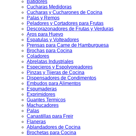
Batidores
Cucharas Medidoras
Cucharas y Cucharones de Cocina
Palas y Remos
Peladores y Cortadores para Frutas
Descorazonadores de Frutas y Verduras
Aros para Huevo
Espatulas y Volteadores
Prensas para Carne de Hamburguesa
Brochas para Cocina
Coladores
Abrelatas Industriales
Especieros y Espolvoreadores
Pinzas y Tijeras de Cocina
Dispensadores de Condimentos
Embudos para Alimentos
Espumaderas
Exprimidores
Guantes Termicos
Machucadores
Palas
Canastillas para Freir
Flaneras
Ablandadores de Cocina
Brochetas para Cocina