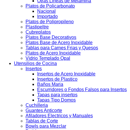
Otras Lineas de Melamina
Platos de Policarbonato
Nacional
Importado
Platos de Polipropileno
Plastipeltre
Cubreplatos
Platos Base Decorativos
Platos Base de Acero Inoxidable
Tablas para Carnes Frias y Quesos
Platos de Acero Inoxidable
Vidrio Templado Opal
Utensilios de Cocina
Insertos
Insertos de Acero Inoxidable
Insertos de Plastico
Baños Maria
Escurridores o Fondos Falsos para Insertos
Tapas para insertos
Tapas Tipo Domos
Cuchilleria
Guantes Anticorte
Afiladores Electricos y Manuales
Tablas de Corte
Bowls para Mezclar