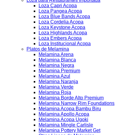
Loza para Restaurantes Importada
Loza Capri Acopa
Loza Pangea Acopa
Loza Blue Bands Acopa
Loza Cordelia Acopa
Loza Keystone Acopa
Loza Highlands Acopa
Loza Embers Acopa
Loza Institucional Acopa
Platos de Melamina
Melamina Arena
Melamina Blanca
Melamina Negra
Melamina Premium
Melamina Azul
Melamina Naranja
Melamina Verde
Melamina Roja
Melamina Borde Alto Premium
Melamina Narrow Rim Foundations
Melamina Acopa Bambu Biru
Melamina Apollo Acopa
Melamina Acopa Ugoki
Melamina Mingle Carlisle
Melamina Pottery Market Get