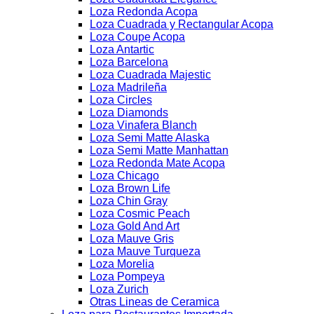
Loza Redonda Acopa
Loza Cuadrada y Rectangular Acopa
Loza Coupe Acopa
Loza Antartic
Loza Barcelona
Loza Cuadrada Majestic
Loza Madrileña
Loza Circles
Loza Diamonds
Loza Vinafera Blanch
Loza Semi Matte Alaska
Loza Semi Matte Manhattan
Loza Redonda Mate Acopa
Loza Chicago
Loza Brown Life
Loza Chin Gray
Loza Cosmic Peach
Loza Gold And Art
Loza Mauve Gris
Loza Mauve Turqueza
Loza Morelia
Loza Pompeya
Loza Zurich
Otras Lineas de Ceramica