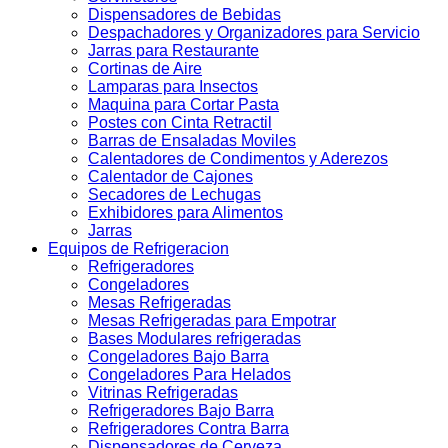
Dispensadores de Bebidas
Despachadores y Organizadores para Servicio
Jarras para Restaurante
Cortinas de Aire
Lamparas para Insectos
Maquina para Cortar Pasta
Postes con Cinta Retractil
Barras de Ensaladas Moviles
Calentadores de Condimentos y Aderezos
Calentador de Cajones
Secadores de Lechugas
Exhibidores para Alimentos
Jarras
Equipos de Refrigeracion
Refrigeradores
Congeladores
Mesas Refrigeradas
Mesas Refrigeradas para Empotrar
Bases Modulares refrigeradas
Congeladores Bajo Barra
Congeladores Para Helados
Vitrinas Refrigeradas
Refrigeradores Bajo Barra
Refrigeradores Contra Barra
Dispensadores de Cerveza