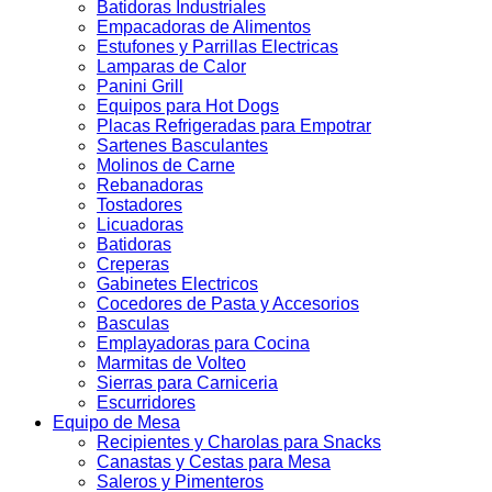
Batidoras Industriales
Empacadoras de Alimentos
Estufones y Parrillas Electricas
Lamparas de Calor
Panini Grill
Equipos para Hot Dogs
Placas Refrigeradas para Empotrar
Sartenes Basculantes
Molinos de Carne
Rebanadoras
Tostadores
Licuadoras
Batidoras
Creperas
Gabinetes Electricos
Cocedores de Pasta y Accesorios
Basculas
Emplayadoras para Cocina
Marmitas de Volteo
Sierras para Carniceria
Escurridores
Equipo de Mesa
Recipientes y Charolas para Snacks
Canastas y Cestas para Mesa
Saleros y Pimenteros