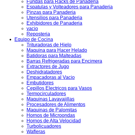
Fundas para Racks de Panaderia
Espatulas y Volteadores para Panaderia
Pinzas para Panaderia
Utensilios para Panaderia
Exhibidores de Panaderia
vacio
Reposteria
Equipo de Cocina
Trituradoras de Hielo
Maquina para Hacer Helado
Batidoras para Malteadas
Barras Refrigeradas para Encimera
Extractores de Jugo
Deshidratadores
Empacadoras al Vacio
Embutidores
Cepillos Electricos para Vasos
Termocirculadores
Maquinas Lavavajillas
Procesadores de Alimentos
Maquinas de Palomitas
Hornos de Microondas
Hornos de Alta Velocidad
Turbolicuadores
Wafleras