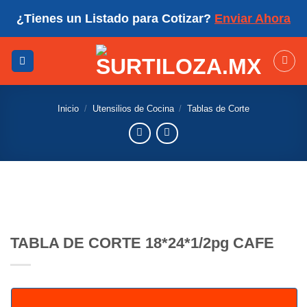
Skip
¿Tienes un Listado para Cotizar?
Enviar Ahora
to
content
Inicio
/
Utensilios de Cocina
/
Tablas de Corte
TABLA DE CORTE 18*24*1/2pg CAFE