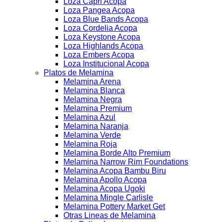
Loza Capri Acopa
Loza Pangea Acopa
Loza Blue Bands Acopa
Loza Cordelia Acopa
Loza Keystone Acopa
Loza Highlands Acopa
Loza Embers Acopa
Loza Institucional Acopa
Platos de Melamina
Melamina Arena
Melamina Blanca
Melamina Negra
Melamina Premium
Melamina Azul
Melamina Naranja
Melamina Verde
Melamina Roja
Melamina Borde Alto Premium
Melamina Narrow Rim Foundations
Melamina Acopa Bambu Biru
Melamina Apollo Acopa
Melamina Acopa Ugoki
Melamina Mingle Carlisle
Melamina Pottery Market Get
Otras Lineas de Melamina