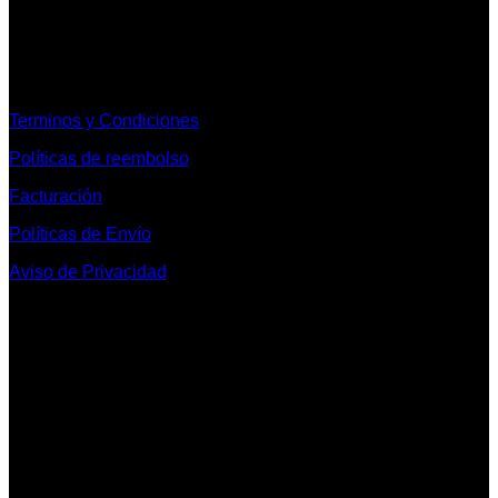
Informacion Legal y Soporte
Terminos y Condiciones
Políticas de reembolso
Facturación
Políticas de Envío
Aviso de Privacidad
Contacto y Redes Sociales
Telefonos de Contacto 33 36153128 y 33 38258014
Whats App de Contacto 33 23851294
Nuestro Show Room:
Av. Vallarta 3233 Int. 10-D
Col. Vallarta Poniente
44110
Guadalajara, Jal.