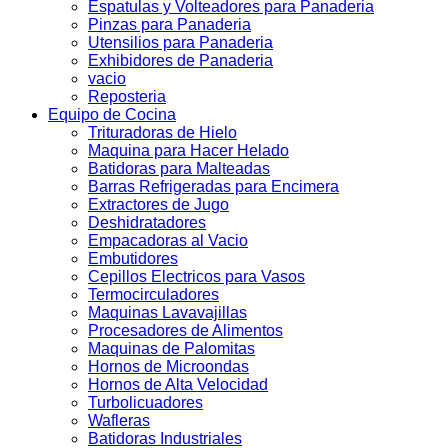
Espatulas y Volteadores para Panaderia
Pinzas para Panaderia
Utensilios para Panaderia
Exhibidores de Panaderia
vacio
Reposteria
Equipo de Cocina
Trituradoras de Hielo
Maquina para Hacer Helado
Batidoras para Malteadas
Barras Refrigeradas para Encimera
Extractores de Jugo
Deshidratadores
Empacadoras al Vacio
Embutidores
Cepillos Electricos para Vasos
Termocirculadores
Maquinas Lavavajillas
Procesadores de Alimentos
Maquinas de Palomitas
Hornos de Microondas
Hornos de Alta Velocidad
Turbolicuadores
Wafleras
Batidoras Industriales