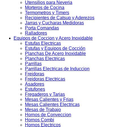
Utensilios para Neveria
Morteros de Cocina
Termometros y Timers
Recipientes de Catsup y Aderezos
Jarras y Cucharas Medidoras
Porta Comandas
Ralladores
Equipos de Coccion y Acero Inoxidable
Estufas Electricas
Estufas y Equipos de Cocción
Planchas De Acero Inoxidable
Planchas Electricas
Parrillas
Parrillas Electricas de Induccion
Freidoras
Freidoras Electricas
Asadores
Estufones
Fregaderos y Tarjas
Mesas Calientes y Frias
Mesas Calientes Electricas
Mesas de Trabajo
Hornos de Conveccion
Hornos Combi
Hornos Electricos