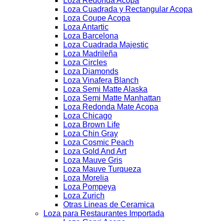
Loza Redonda Acopa
Loza Cuadrada y Rectangular Acopa
Loza Coupe Acopa
Loza Antartic
Loza Barcelona
Loza Cuadrada Majestic
Loza Madrileña
Loza Circles
Loza Diamonds
Loza Vinafera Blanch
Loza Semi Matte Alaska
Loza Semi Matte Manhattan
Loza Redonda Mate Acopa
Loza Chicago
Loza Brown Life
Loza Chin Gray
Loza Cosmic Peach
Loza Gold And Art
Loza Mauve Gris
Loza Mauve Turqueza
Loza Morelia
Loza Pompeya
Loza Zurich
Otras Lineas de Ceramica
Loza para Restaurantes Importada