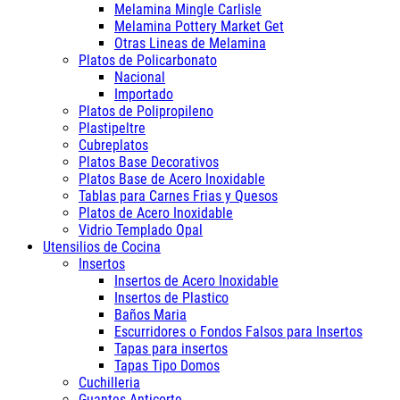
Melamina Mingle Carlisle
Melamina Pottery Market Get
Otras Lineas de Melamina
Platos de Policarbonato
Nacional
Importado
Platos de Polipropileno
Plastipeltre
Cubreplatos
Platos Base Decorativos
Platos Base de Acero Inoxidable
Tablas para Carnes Frias y Quesos
Platos de Acero Inoxidable
Vidrio Templado Opal
Utensilios de Cocina
Insertos
Insertos de Acero Inoxidable
Insertos de Plastico
Baños Maria
Escurridores o Fondos Falsos para Insertos
Tapas para insertos
Tapas Tipo Domos
Cuchilleria
Guantes Anticorte