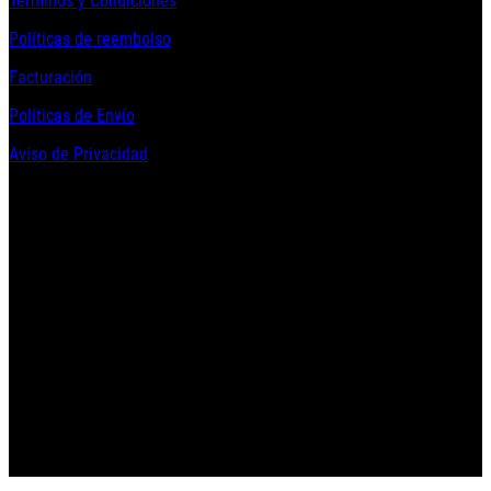
Terminos y Condiciones
Políticas de reembolso
Facturación
Políticas de Envío
Aviso de Privacidad
Contacto y Redes Sociales
Telefonos de Contacto 33 36153128 y 33 38258014
Whats App de Contacto 33 23851294
Nuestro Show Room:
Av. Vallarta 3233 Int. 10-D
Col. Vallarta Poniente
44110
Guadalajara, Jal.