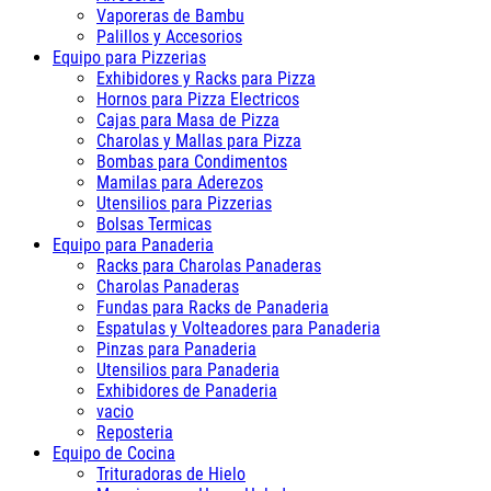
Vaporeras de Bambu
Palillos y Accesorios
Equipo para Pizzerias
Exhibidores y Racks para Pizza
Hornos para Pizza Electricos
Cajas para Masa de Pizza
Charolas y Mallas para Pizza
Bombas para Condimentos
Mamilas para Aderezos
Utensilios para Pizzerias
Bolsas Termicas
Equipo para Panaderia
Racks para Charolas Panaderas
Charolas Panaderas
Fundas para Racks de Panaderia
Espatulas y Volteadores para Panaderia
Pinzas para Panaderia
Utensilios para Panaderia
Exhibidores de Panaderia
vacio
Reposteria
Equipo de Cocina
Trituradoras de Hielo