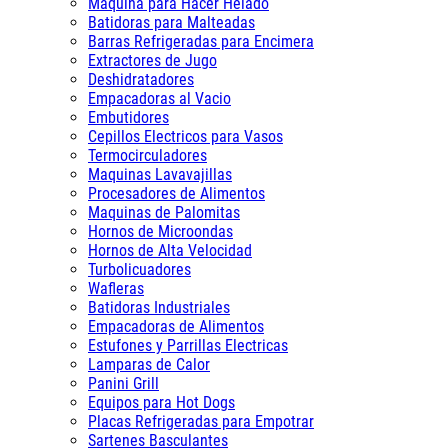
Maquina para Hacer Helado
Batidoras para Malteadas
Barras Refrigeradas para Encimera
Extractores de Jugo
Deshidratadores
Empacadoras al Vacio
Embutidores
Cepillos Electricos para Vasos
Termocirculadores
Maquinas Lavavajillas
Procesadores de Alimentos
Maquinas de Palomitas
Hornos de Microondas
Hornos de Alta Velocidad
Turbolicuadores
Wafleras
Batidoras Industriales
Empacadoras de Alimentos
Estufones y Parrillas Electricas
Lamparas de Calor
Panini Grill
Equipos para Hot Dogs
Placas Refrigeradas para Empotrar
Sartenes Basculantes