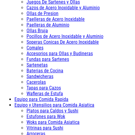
Juegos De Sartenes y Ollas
Cazos de Acero Inoxidable y Aluminio
Ollas de Presion
Paelleras de Acero Inoxidable
Paelleras de Aluminio
Ollas Bruja
Pocillos de Acero Inoxidable y Aluminio
Soperas Conicas De Acero Inoxidable
Comales
Accesorios para Ollas y Budineras
Fundas para Sartenes
Sartenetas
Baterias de Cocina
Sandwicheras
Cacerolas
Tapas para Cazos
Wafleras de Estufa
Equipo para Comida Rapida
Equipo y Utensilios para Comida Asiatica
Platos para Caldos y Sushi
Estufones para Wok
Woks para Comida Asiatica
Vitrinas para Sushi
Arroceras