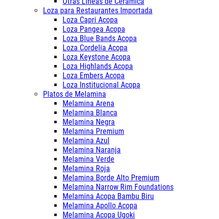
Otras Lineas de Ceramica
Loza para Restaurantes Importada
Loza Capri Acopa
Loza Pangea Acopa
Loza Blue Bands Acopa
Loza Cordelia Acopa
Loza Keystone Acopa
Loza Highlands Acopa
Loza Embers Acopa
Loza Institucional Acopa
Platos de Melamina
Melamina Arena
Melamina Blanca
Melamina Negra
Melamina Premium
Melamina Azul
Melamina Naranja
Melamina Verde
Melamina Roja
Melamina Borde Alto Premium
Melamina Narrow Rim Foundations
Melamina Acopa Bambu Biru
Melamina Apollo Acopa
Melamina Acopa Ugoki