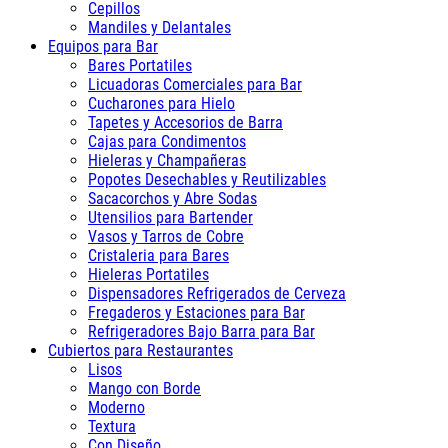
Cepillos
Mandiles y Delantales
Equipos para Bar
Bares Portatiles
Licuadoras Comerciales para Bar
Cucharones para Hielo
Tapetes y Accesorios de Barra
Cajas para Condimentos
Hieleras y Champañeras
Popotes Desechables y Reutilizables
Sacacorchos y Abre Sodas
Utensilios para Bartender
Vasos y Tarros de Cobre
Cristaleria para Bares
Hieleras Portatiles
Dispensadores Refrigerados de Cerveza
Fregaderos y Estaciones para Bar
Refrigeradores Bajo Barra para Bar
Cubiertos para Restaurantes
Lisos
Mango con Borde
Moderno
Textura
Con Diseño