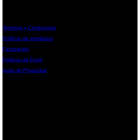
Informacion Legal y Soporte
Terminos y Condiciones
Políticas de reembolso
Facturación
Políticas de Envío
Aviso de Privacidad
Contacto y Redes Sociales
Telefonos de Contacto 33 36153128 y 33 38258014
Whats App de Contacto 33 23851294
Nuestro Show Room:
Av. Vallarta 3233 Int. 10-D
Col. Vallarta Poniente
44110
Guadalajara, Jal.