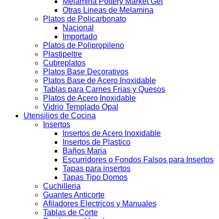
Melamina Pottery Market Get
Otras Lineas de Melamina
Platos de Policarbonato
Nacional
Importado
Platos de Polipropileno
Plastipeltre
Cubreplatos
Platos Base Decorativos
Platos Base de Acero Inoxidable
Tablas para Carnes Frias y Quesos
Platos de Acero Inoxidable
Vidrio Templado Opal
Utensilios de Cocina
Insertos
Insertos de Acero Inoxidable
Insertos de Plastico
Baños Maria
Escurridores o Fondos Falsos para Insertos
Tapas para insertos
Tapas Tipo Domos
Cuchilleria
Guantes Anticorte
Afiladores Electricos y Manuales
Tablas de Corte