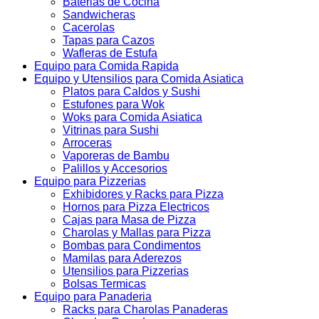
Baterias de Cocina
Sandwicheras
Cacerolas
Tapas para Cazos
Wafleras de Estufa
Equipo para Comida Rapida
Equipo y Utensilios para Comida Asiatica
Platos para Caldos y Sushi
Estufones para Wok
Woks para Comida Asiatica
Vitrinas para Sushi
Arroceras
Vaporeras de Bambu
Palillos y Accesorios
Equipo para Pizzerias
Exhibidores y Racks para Pizza
Hornos para Pizza Electricos
Cajas para Masa de Pizza
Charolas y Mallas para Pizza
Bombas para Condimentos
Mamilas para Aderezos
Utensilios para Pizzerias
Bolsas Termicas
Equipo para Panaderia
Racks para Charolas Panaderas