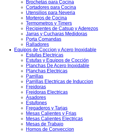
Brochetas para Cocina
Cortadores para Cocina
Utensilios para Neveria
Morteros de Cocina
Termometros y Timers
Recipientes de Catsup y Aderezos
Jarras y Cucharas Medidoras
Porta Comandas
Ralladores
Equipos de Coccion y Acero Inoxidable
Estufas Electricas
Estufas y Equipos de Cocción
Planchas De Acero Inoxidable
Planchas Electricas
Parrillas
Parrillas Electricas de Induccion
Freidoras
Freidoras Electricas
Asadores
Estufones
Fregaderos y Tarjas
Mesas Calientes y Frias
Mesas Calientes Electricas
Mesas de Trabajo
Hornos de Conveccion