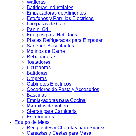
Wafleras
Batidoras Industriales
Empacadoras de Alimentos
Estufones y Parrillas Electricas
Lamparas de Calor
Panini Grill
Equipos para Hot Dogs
Placas Refrigeradas para Empotrar
Sartenes Basculantes
Molinos de Carne
Rebanadoras
Tostadores
Licuadoras
Batidoras
Creperas
Gabinetes Electricos
Cocedores de Pasta y Accesorios
Basculas
Emplayadoras para Cocina
Marmitas de Volteo
Sierras para Carniceria
Escurridores
Equipo de Mesa
Recipientes y Charolas para Snacks
Canastas y Cestas para Mesa