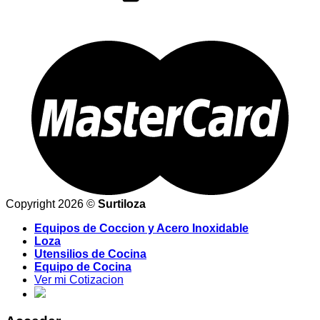
Copyright 2026 ©
Surtiloza
Equipos de Coccion y Acero Inoxidable
Loza
Utensilios de Cocina
Equipo de Cocina
Ver mi Cotizacion