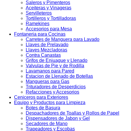
Saleros y Pimenteros
Aceiteras y Vinageras
Servilleteros
Tortilleros y Tortilladoras
Ramekines
Accesorios para Mesa
Fontaneria para Cocinas
Carretes de Manguera para Lavado
Llaves de Prelavado
Llaves Mezcladoras
Contra Canastas
Grifos de Enjuague y Llenado
Valvulas de Pie y de Rodilla
Lavamanos para Pared
Estacion de Llenado de Botellas
Mangueras para Gas
Trituradores de Desperdicios
Refacciones y Accesorios
Ceniceros para Exteriores
Equipo y Productos para Limpieza
Botes de Basura
Despachadores de Toallas y Rollos de Papel
Dispensadores de Jabon y Gel
Secadores de Mano
Trapeadores y Escobas