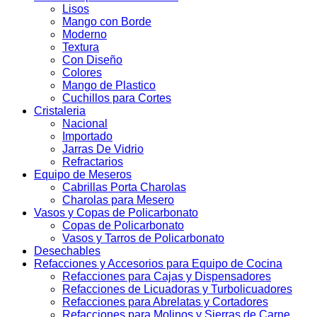
Lisos
Mango con Borde
Moderno
Textura
Con Diseño
Colores
Mango de Plastico
Cuchillos para Cortes
Cristaleria
Nacional
Importado
Jarras De Vidrio
Refractarios
Equipo de Meseros
Cabrillas Porta Charolas
Charolas para Mesero
Vasos y Copas de Policarbonato
Copas de Policarbonato
Vasos y Tarros de Policarbonato
Desechables
Refacciones y Accesorios para Equipo de Cocina
Refacciones para Cajas y Dispensadores
Refacciones de Licuadoras y Turbolicuadores
Refacciones para Abrelatas y Cortadores
Refacciones para Molinos y Sierras de Carne