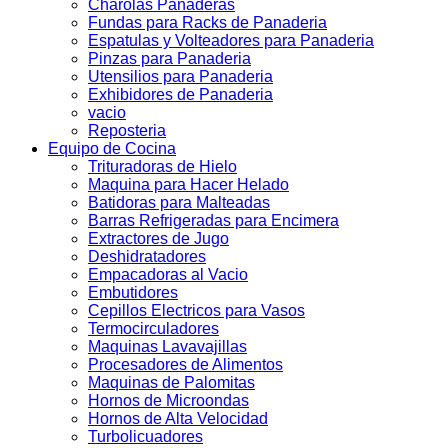
Charolas Panaderas
Fundas para Racks de Panaderia
Espatulas y Volteadores para Panaderia
Pinzas para Panaderia
Utensilios para Panaderia
Exhibidores de Panaderia
vacio
Reposteria
Equipo de Cocina
Trituradoras de Hielo
Maquina para Hacer Helado
Batidoras para Malteadas
Barras Refrigeradas para Encimera
Extractores de Jugo
Deshidratadores
Empacadoras al Vacio
Embutidores
Cepillos Electricos para Vasos
Termocirculadores
Maquinas Lavavajillas
Procesadores de Alimentos
Maquinas de Palomitas
Hornos de Microondas
Hornos de Alta Velocidad
Turbolicuadores