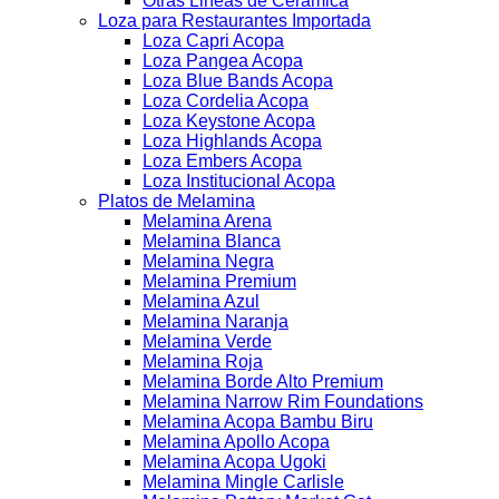
Otras Lineas de Ceramica
Loza para Restaurantes Importada
Loza Capri Acopa
Loza Pangea Acopa
Loza Blue Bands Acopa
Loza Cordelia Acopa
Loza Keystone Acopa
Loza Highlands Acopa
Loza Embers Acopa
Loza Institucional Acopa
Platos de Melamina
Melamina Arena
Melamina Blanca
Melamina Negra
Melamina Premium
Melamina Azul
Melamina Naranja
Melamina Verde
Melamina Roja
Melamina Borde Alto Premium
Melamina Narrow Rim Foundations
Melamina Acopa Bambu Biru
Melamina Apollo Acopa
Melamina Acopa Ugoki
Melamina Mingle Carlisle