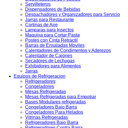
Servilleteros
Dispensadores de Bebidas
Despachadores y Organizadores para Servicio
Jarras para Restaurante
Cortinas de Aire
Lamparas para Insectos
Maquina para Cortar Pasta
Postes con Cinta Retractil
Barras de Ensaladas Moviles
Calentadores de Condimentos y Aderezos
Calentador de Cajones
Secadores de Lechugas
Exhibidores para Alimentos
Jarras
Equipos de Refrigeracion
Refrigeradores
Congeladores
Mesas Refrigeradas
Mesas Refrigeradas para Empotrar
Bases Modulares refrigeradas
Congeladores Bajo Barra
Congeladores Para Helados
Vitrinas Refrigeradas
Refrigeradores Bajo Barra
Refrigeradores Contra Barra