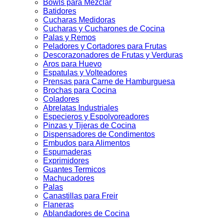
Bowls para Mezclar
Batidores
Cucharas Medidoras
Cucharas y Cucharones de Cocina
Palas y Remos
Peladores y Cortadores para Frutas
Descorazonadores de Frutas y Verduras
Aros para Huevo
Espatulas y Volteadores
Prensas para Carne de Hamburguesa
Brochas para Cocina
Coladores
Abrelatas Industriales
Especieros y Espolvoreadores
Pinzas y Tijeras de Cocina
Dispensadores de Condimentos
Embudos para Alimentos
Espumaderas
Exprimidores
Guantes Termicos
Machucadores
Palas
Canastillas para Freir
Flaneras
Ablandadores de Cocina