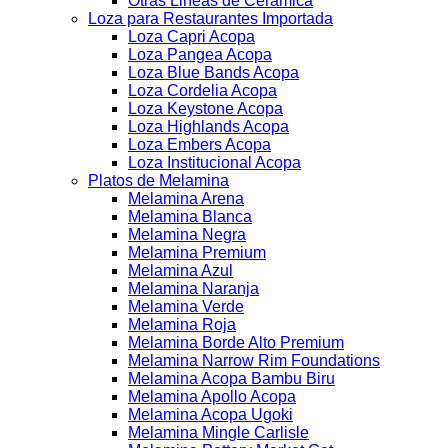
Otras Lineas de Ceramica
Loza para Restaurantes Importada
Loza Capri Acopa
Loza Pangea Acopa
Loza Blue Bands Acopa
Loza Cordelia Acopa
Loza Keystone Acopa
Loza Highlands Acopa
Loza Embers Acopa
Loza Institucional Acopa
Platos de Melamina
Melamina Arena
Melamina Blanca
Melamina Negra
Melamina Premium
Melamina Azul
Melamina Naranja
Melamina Verde
Melamina Roja
Melamina Borde Alto Premium
Melamina Narrow Rim Foundations
Melamina Acopa Bambu Biru
Melamina Apollo Acopa
Melamina Acopa Ugoki
Melamina Mingle Carlisle