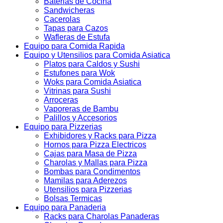
Baterias de Cocina
Sandwicheras
Cacerolas
Tapas para Cazos
Wafleras de Estufa
Equipo para Comida Rapida
Equipo y Utensilios para Comida Asiatica
Platos para Caldos y Sushi
Estufones para Wok
Woks para Comida Asiatica
Vitrinas para Sushi
Arroceras
Vaporeras de Bambu
Palillos y Accesorios
Equipo para Pizzerias
Exhibidores y Racks para Pizza
Hornos para Pizza Electricos
Cajas para Masa de Pizza
Charolas y Mallas para Pizza
Bombas para Condimentos
Mamilas para Aderezos
Utensilios para Pizzerias
Bolsas Termicas
Equipo para Panaderia
Racks para Charolas Panaderas