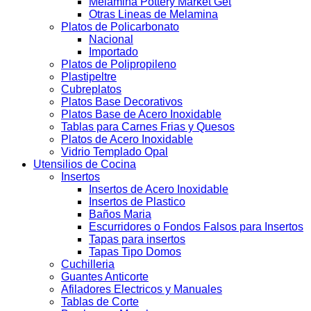
Melamina Pottery Market Get
Otras Lineas de Melamina
Platos de Policarbonato
Nacional
Importado
Platos de Polipropileno
Plastipeltre
Cubreplatos
Platos Base Decorativos
Platos Base de Acero Inoxidable
Tablas para Carnes Frias y Quesos
Platos de Acero Inoxidable
Vidrio Templado Opal
Utensilios de Cocina
Insertos
Insertos de Acero Inoxidable
Insertos de Plastico
Baños Maria
Escurridores o Fondos Falsos para Insertos
Tapas para insertos
Tapas Tipo Domos
Cuchilleria
Guantes Anticorte
Afiladores Electricos y Manuales
Tablas de Corte