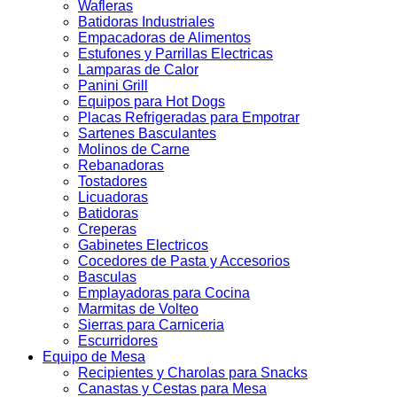
Wafleras
Batidoras Industriales
Empacadoras de Alimentos
Estufones y Parrillas Electricas
Lamparas de Calor
Panini Grill
Equipos para Hot Dogs
Placas Refrigeradas para Empotrar
Sartenes Basculantes
Molinos de Carne
Rebanadoras
Tostadores
Licuadoras
Batidoras
Creperas
Gabinetes Electricos
Cocedores de Pasta y Accesorios
Basculas
Emplayadoras para Cocina
Marmitas de Volteo
Sierras para Carniceria
Escurridores
Equipo de Mesa
Recipientes y Charolas para Snacks
Canastas y Cestas para Mesa