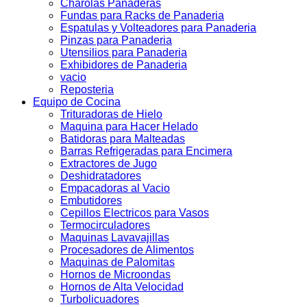
Charolas Panaderas
Fundas para Racks de Panaderia
Espatulas y Volteadores para Panaderia
Pinzas para Panaderia
Utensilios para Panaderia
Exhibidores de Panaderia
vacio
Reposteria
Equipo de Cocina
Trituradoras de Hielo
Maquina para Hacer Helado
Batidoras para Malteadas
Barras Refrigeradas para Encimera
Extractores de Jugo
Deshidratadores
Empacadoras al Vacio
Embutidores
Cepillos Electricos para Vasos
Termocirculadores
Maquinas Lavavajillas
Procesadores de Alimentos
Maquinas de Palomitas
Hornos de Microondas
Hornos de Alta Velocidad
Turbolicuadores