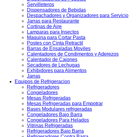
Servilleteros
Dispensadores de Bebidas
Despachadores y Organizadores para Servicio
Jarras para Restaurante
Cortinas de Aire
Lamparas para Insectos
Maquina para Cortar Pasta
Postes con Cinta Retractil
Barras de Ensaladas Moviles
Calentadores de Condimentos y Aderezos
Calentador de Cajones
Secadores de Lechugas
Exhibidores para Alimentos
Jarras
Equipos de Refrigeracion
Refrigeradores
Congeladores
Mesas Refrigeradas
Mesas Refrigeradas para Empotrar
Bases Modulares refrigeradas
Congeladores Bajo Barra
Congeladores Para Helados
Vitrinas Refrigeradas
Refrigeradores Bajo Barra
Refrigeradores Contra Barra