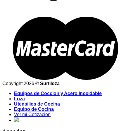
Copyright 2026 ©
Surtiloza
Equipos de Coccion y Acero Inoxidable
Loza
Utensilios de Cocina
Equipo de Cocina
Ver mi Cotizacion