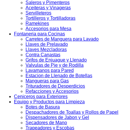
Saleros y Pimenteros
Aceiteras y Vinageras
Servilleteros
Tortilleros y Tortilladoras
Ramekines
Accesorios para Mesa
Fontaneria para Cocinas
Carretes de Manguera para Lavado
Llaves de Prelavado
Llaves Mezcladoras
Contra Canastas
Grifos de Enjuague y Llenado
Valvulas de Pie y de Rodilla
Lavamanos para Pared
Estacion de Llenado de Botellas
Mangueras para Gas
Trituradores de Desperdicios
Refacciones y Accesorios
Ceniceros para Exteriores
Equipo y Productos para Limpieza
Botes de Basura
Despachadores de Toallas y Rollos de Papel
Dispensadores de Jabon y Gel
Secadores de Mano
Trapeadores y Escobas