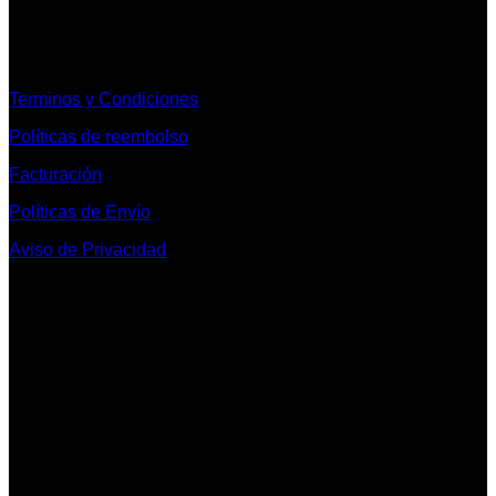
Informacion Legal y Soporte
Terminos y Condiciones
Políticas de reembolso
Facturación
Políticas de Envío
Aviso de Privacidad
Contacto y Redes Sociales
Telefonos de Contacto 33 36153128 y 33 38258014
Whats App de Contacto 33 23851294
Nuestro Show Room:
Av. Vallarta 3233 Int. 10-D
Col. Vallarta Poniente
44110
Guadalajara, Jal.