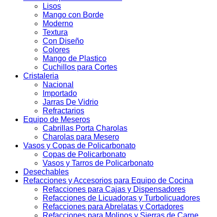
Lisos
Mango con Borde
Moderno
Textura
Con Diseño
Colores
Mango de Plastico
Cuchillos para Cortes
Cristaleria
Nacional
Importado
Jarras De Vidrio
Refractarios
Equipo de Meseros
Cabrillas Porta Charolas
Charolas para Mesero
Vasos y Copas de Policarbonato
Copas de Policarbonato
Vasos y Tarros de Policarbonato
Desechables
Refacciones y Accesorios para Equipo de Cocina
Refacciones para Cajas y Dispensadores
Refacciones de Licuadoras y Turbolicuadores
Refacciones para Abrelatas y Cortadores
Refacciones para Molinos y Sierras de Carne