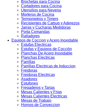
Brochetas para Cocina
Cortadores para Cocina
Utensilios para Neveria
Morteros de Cocina
Termometros y Timers
Recipientes de Catsup y Aderezos
Jarras y Cucharas Medidoras
Porta Comandas
Ralladores
Equipos de Coccion y Acero Inoxidable
Estufas Electricas
Estufas y Equipos de Cocción
Planchas De Acero Inoxidable
Planchas Electricas
Parrillas
Parrillas Electricas de Induccion
Freidoras
Freidoras Electricas
Asadores
Estufones
Fregaderos y Tarjas
Mesas Calientes y Frias
Mesas Calientes Electricas
Mesas de Trabajo
Hornos de Conveccion