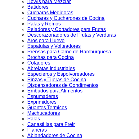
Bowls para Mezclar
Batidores
Cucharas Medidoras
Cucharas y Cucharones de Cocina
Palas y Remos
Peladores y Cortadores para Frutas
Descorazonadores de Frutas y Verduras
Aros para Huevo
Espatulas y Volteadores
Prensas para Carne de Hamburguesa
Brochas para Cocina
Coladores
Abrelatas Industriales
Especieros y Espolvoreadores
Pinzas y Tijeras de Cocina
Dispensadores de Condimentos
Embudos para Alimentos
Espumaderas
Exprimidores
Guantes Termicos
Machucadores
Palas
Canastillas para Freir
Flaneras
Ablandadores de Cocina