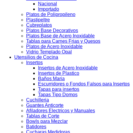
Nacional
Importado
Platos de Polipropileno
Plastipeltre
Cubreplatos
Platos Base Decorativos
Platos Base de Acero Inoxidable
Tablas para Carnes Frias y Quesos
Platos de Acero Inoxidable
Vidrio Templado Opal
Utensilios de Cocina
Insertos
Insertos de Acero Inoxidable
Insertos de Plastico
Baños Maria
Escurridores o Fondos Falsos para Insertos
Tapas para insertos
Tapas Tipo Domos
Cuchilleria
Guantes Anticorte
Afiladores Electricos y Manuales
Tablas de Corte
Bowls para Mezclar
Batidores
Cucharas Medidoras