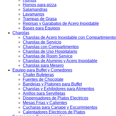
Hornos
Hornos para pizza
Salamandras
Lavamanos
Trampas de Grasa
Repisas y Garabatos de Acero Inoxidable
Bases para Equipos
Charolas
Charolas de Acero Inoxidable con Compartimiento
Charolas de Servicio
Charolas con Compartimentos
Charolas de Uso Hospitalario
Charolas de Room Service
Charolas de Aluminio y Acero Inoxidable
Charolas para Mesero
Equipo para Buffet y Comedores
Chafer Bufeteras
Fuentes de Chocolate
Bandejas y Platones para Buffet
Charolas y Exhibidores para Alimentos
Anillos para Servilletas
Dispensadores de Platos Electricos
Mesas Frias y Calientes
Cucharas para Canape y Escurrimientos
Calentadores Electricos de Platos