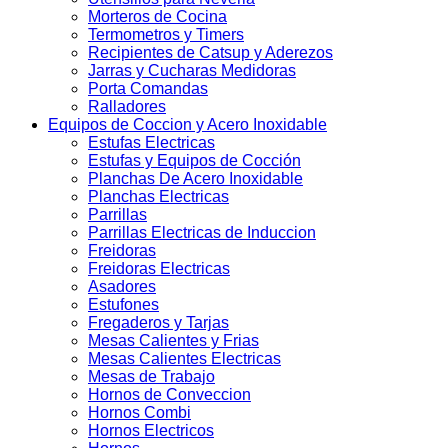
Morteros de Cocina
Termometros y Timers
Recipientes de Catsup y Aderezos
Jarras y Cucharas Medidoras
Porta Comandas
Ralladores
Equipos de Coccion y Acero Inoxidable
Estufas Electricas
Estufas y Equipos de Cocción
Planchas De Acero Inoxidable
Planchas Electricas
Parrillas
Parrillas Electricas de Induccion
Freidoras
Freidoras Electricas
Asadores
Estufones
Fregaderos y Tarjas
Mesas Calientes y Frias
Mesas Calientes Electricas
Mesas de Trabajo
Hornos de Conveccion
Hornos Combi
Hornos Electricos