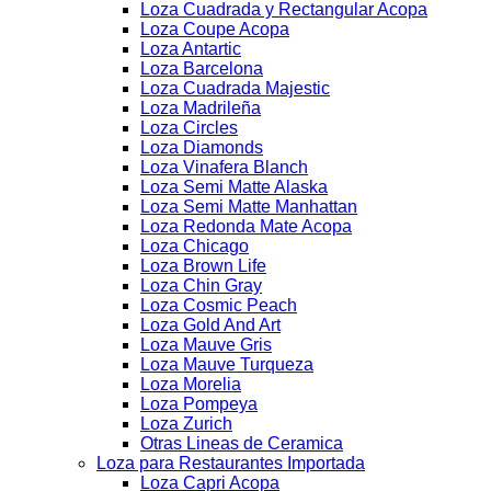
Loza Cuadrada y Rectangular Acopa
Loza Coupe Acopa
Loza Antartic
Loza Barcelona
Loza Cuadrada Majestic
Loza Madrileña
Loza Circles
Loza Diamonds
Loza Vinafera Blanch
Loza Semi Matte Alaska
Loza Semi Matte Manhattan
Loza Redonda Mate Acopa
Loza Chicago
Loza Brown Life
Loza Chin Gray
Loza Cosmic Peach
Loza Gold And Art
Loza Mauve Gris
Loza Mauve Turqueza
Loza Morelia
Loza Pompeya
Loza Zurich
Otras Lineas de Ceramica
Loza para Restaurantes Importada
Loza Capri Acopa