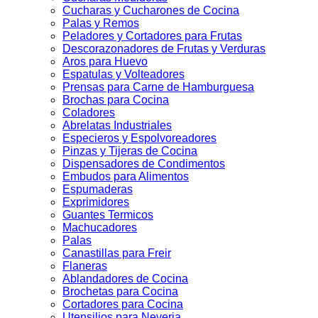
Cucharas y Cucharones de Cocina
Palas y Remos
Peladores y Cortadores para Frutas
Descorazonadores de Frutas y Verduras
Aros para Huevo
Espatulas y Volteadores
Prensas para Carne de Hamburguesa
Brochas para Cocina
Coladores
Abrelatas Industriales
Especieros y Espolvoreadores
Pinzas y Tijeras de Cocina
Dispensadores de Condimentos
Embudos para Alimentos
Espumaderas
Exprimidores
Guantes Termicos
Machucadores
Palas
Canastillas para Freir
Flaneras
Ablandadores de Cocina
Brochetas para Cocina
Cortadores para Cocina
Utensilios para Neveria