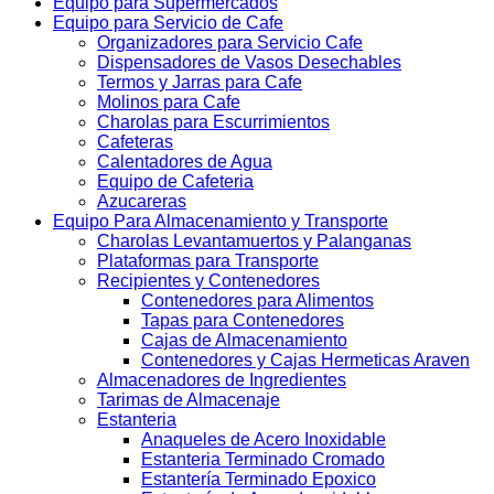
Equipo para Supermercados
Equipo para Servicio de Cafe
Organizadores para Servicio Cafe
Dispensadores de Vasos Desechables
Termos y Jarras para Cafe
Molinos para Cafe
Charolas para Escurrimientos
Cafeteras
Calentadores de Agua
Equipo de Cafeteria
Azucareras
Equipo Para Almacenamiento y Transporte
Charolas Levantamuertos y Palanganas
Plataformas para Transporte
Recipientes y Contenedores
Contenedores para Alimentos
Tapas para Contenedores
Cajas de Almacenamiento
Contenedores y Cajas Hermeticas Araven
Almacenadores de Ingredientes
Tarimas de Almacenaje
Estanteria
Anaqueles de Acero Inoxidable
Estanteria Terminado Cromado
Estantería Terminado Epoxico