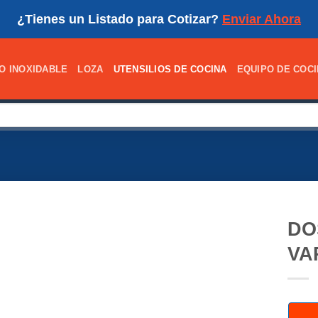
¿Tienes un Listado para Cotizar?
Enviar Ahora
O INOXIDABLE
LOZA
UTENSILIOS DE COCINA
EQUIPO DE COC
DO
VA