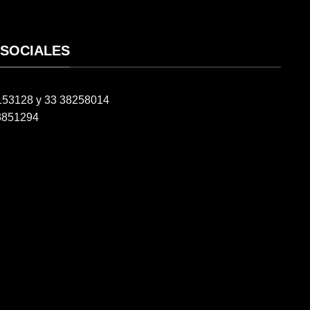
 SOCIALES
6153128 y 33 38258014
3851294