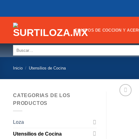
Skip
to
content
EQUIPOS DE COCCION Y ACER
Buscar
por:
Inicio
/
Utensilios de Cocina
CATEGORIAS DE LOS
PRODUCTOS
Loza
Utensilios de Cocina