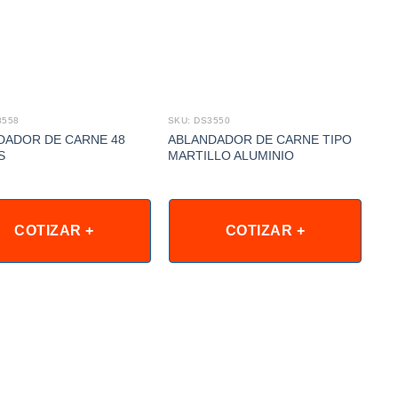
3558
SKU: DS3550
SKU
DADOR DE CARNE 48
ABLANDADOR DE CARNE TIPO
AF
S
MARTILLO ALUMINIO
COTIZAR +
COTIZAR +