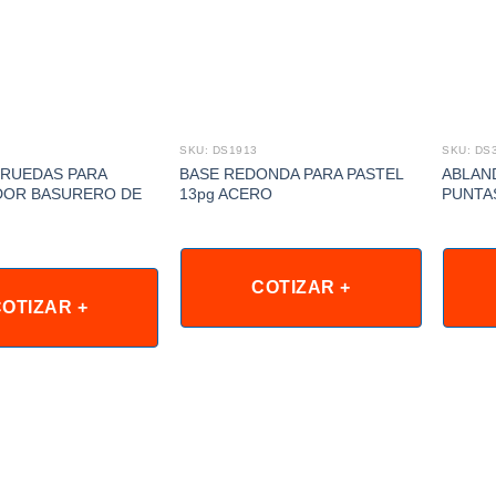
SKU: DS1913
SKU: DS
 RUEDAS PARA
BASE REDONDA PARA PASTEL
ABLAN
OR BASURERO DE
13pg ACERO
PUNTA
COTIZAR +
OTIZAR +