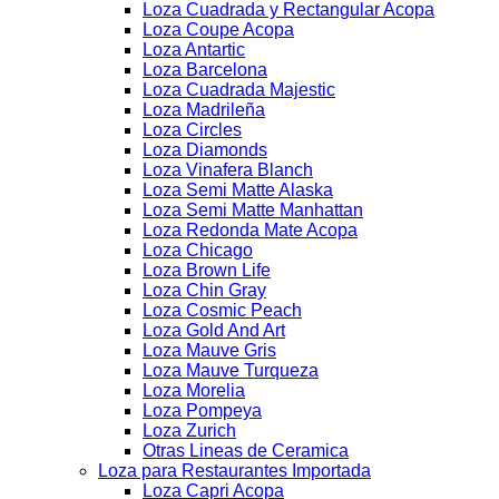
Loza Cuadrada y Rectangular Acopa
Loza Coupe Acopa
Loza Antartic
Loza Barcelona
Loza Cuadrada Majestic
Loza Madrileña
Loza Circles
Loza Diamonds
Loza Vinafera Blanch
Loza Semi Matte Alaska
Loza Semi Matte Manhattan
Loza Redonda Mate Acopa
Loza Chicago
Loza Brown Life
Loza Chin Gray
Loza Cosmic Peach
Loza Gold And Art
Loza Mauve Gris
Loza Mauve Turqueza
Loza Morelia
Loza Pompeya
Loza Zurich
Otras Lineas de Ceramica
Loza para Restaurantes Importada
Loza Capri Acopa