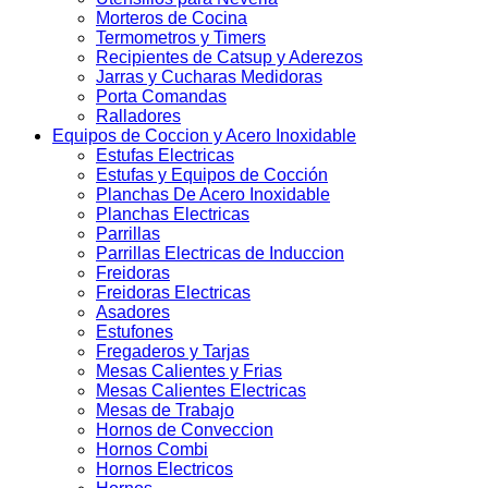
Morteros de Cocina
Termometros y Timers
Recipientes de Catsup y Aderezos
Jarras y Cucharas Medidoras
Porta Comandas
Ralladores
Equipos de Coccion y Acero Inoxidable
Estufas Electricas
Estufas y Equipos de Cocción
Planchas De Acero Inoxidable
Planchas Electricas
Parrillas
Parrillas Electricas de Induccion
Freidoras
Freidoras Electricas
Asadores
Estufones
Fregaderos y Tarjas
Mesas Calientes y Frias
Mesas Calientes Electricas
Mesas de Trabajo
Hornos de Conveccion
Hornos Combi
Hornos Electricos