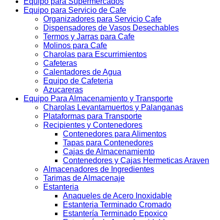
Equipo para Supermercados
Equipo para Servicio de Cafe
Organizadores para Servicio Cafe
Dispensadores de Vasos Desechables
Termos y Jarras para Cafe
Molinos para Cafe
Charolas para Escurrimientos
Cafeteras
Calentadores de Agua
Equipo de Cafeteria
Azucareras
Equipo Para Almacenamiento y Transporte
Charolas Levantamuertos y Palanganas
Plataformas para Transporte
Recipientes y Contenedores
Contenedores para Alimentos
Tapas para Contenedores
Cajas de Almacenamiento
Contenedores y Cajas Hermeticas Araven
Almacenadores de Ingredientes
Tarimas de Almacenaje
Estanteria
Anaqueles de Acero Inoxidable
Estanteria Terminado Cromado
Estantería Terminado Epoxico