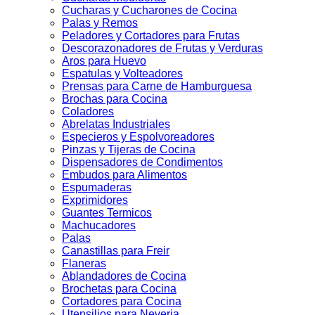
Cucharas y Cucharones de Cocina
Palas y Remos
Peladores y Cortadores para Frutas
Descorazonadores de Frutas y Verduras
Aros para Huevo
Espatulas y Volteadores
Prensas para Carne de Hamburguesa
Brochas para Cocina
Coladores
Abrelatas Industriales
Especieros y Espolvoreadores
Pinzas y Tijeras de Cocina
Dispensadores de Condimentos
Embudos para Alimentos
Espumaderas
Exprimidores
Guantes Termicos
Machucadores
Palas
Canastillas para Freir
Flaneras
Ablandadores de Cocina
Brochetas para Cocina
Cortadores para Cocina
Utensilios para Neveria