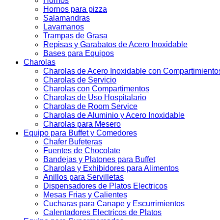
Hornos
Hornos para pizza
Salamandras
Lavamanos
Trampas de Grasa
Repisas y Garabatos de Acero Inoxidable
Bases para Equipos
Charolas
Charolas de Acero Inoxidable con Compartimiento
Charolas de Servicio
Charolas con Compartimentos
Charolas de Uso Hospitalario
Charolas de Room Service
Charolas de Aluminio y Acero Inoxidable
Charolas para Mesero
Equipo para Buffet y Comedores
Chafer Bufeteras
Fuentes de Chocolate
Bandejas y Platones para Buffet
Charolas y Exhibidores para Alimentos
Anillos para Servilletas
Dispensadores de Platos Electricos
Mesas Frias y Calientes
Cucharas para Canape y Escurrimientos
Calentadores Electricos de Platos