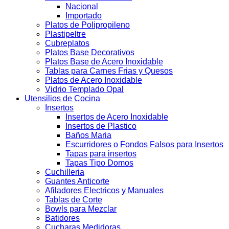
Nacional
Importado
Platos de Polipropileno
Plastipeltre
Cubreplatos
Platos Base Decorativos
Platos Base de Acero Inoxidable
Tablas para Carnes Frias y Quesos
Platos de Acero Inoxidable
Vidrio Templado Opal
Utensilios de Cocina
Insertos
Insertos de Acero Inoxidable
Insertos de Plastico
Baños Maria
Escurridores o Fondos Falsos para Insertos
Tapas para insertos
Tapas Tipo Domos
Cuchilleria
Guantes Anticorte
Afiladores Electricos y Manuales
Tablas de Corte
Bowls para Mezclar
Batidores
Cucharas Medidoras