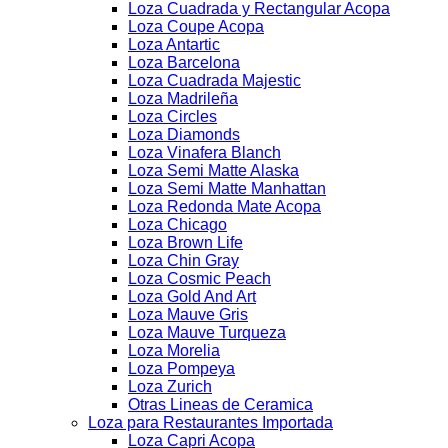
Loza Cuadrada y Rectangular Acopa
Loza Coupe Acopa
Loza Antartic
Loza Barcelona
Loza Cuadrada Majestic
Loza Madrileña
Loza Circles
Loza Diamonds
Loza Vinafera Blanch
Loza Semi Matte Alaska
Loza Semi Matte Manhattan
Loza Redonda Mate Acopa
Loza Chicago
Loza Brown Life
Loza Chin Gray
Loza Cosmic Peach
Loza Gold And Art
Loza Mauve Gris
Loza Mauve Turqueza
Loza Morelia
Loza Pompeya
Loza Zurich
Otras Lineas de Ceramica
Loza para Restaurantes Importada
Loza Capri Acopa