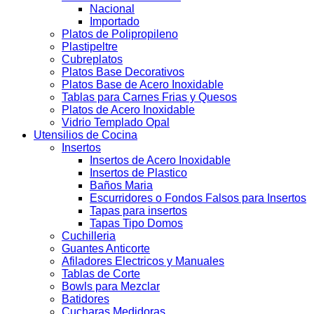
Nacional
Importado
Platos de Polipropileno
Plastipeltre
Cubreplatos
Platos Base Decorativos
Platos Base de Acero Inoxidable
Tablas para Carnes Frias y Quesos
Platos de Acero Inoxidable
Vidrio Templado Opal
Utensilios de Cocina
Insertos
Insertos de Acero Inoxidable
Insertos de Plastico
Baños Maria
Escurridores o Fondos Falsos para Insertos
Tapas para insertos
Tapas Tipo Domos
Cuchilleria
Guantes Anticorte
Afiladores Electricos y Manuales
Tablas de Corte
Bowls para Mezclar
Batidores
Cucharas Medidoras