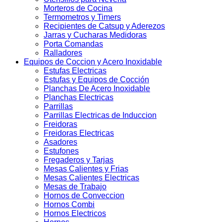
Morteros de Cocina
Termometros y Timers
Recipientes de Catsup y Aderezos
Jarras y Cucharas Medidoras
Porta Comandas
Ralladores
Equipos de Coccion y Acero Inoxidable
Estufas Electricas
Estufas y Equipos de Cocción
Planchas De Acero Inoxidable
Planchas Electricas
Parrillas
Parrillas Electricas de Induccion
Freidoras
Freidoras Electricas
Asadores
Estufones
Fregaderos y Tarjas
Mesas Calientes y Frias
Mesas Calientes Electricas
Mesas de Trabajo
Hornos de Conveccion
Hornos Combi
Hornos Electricos