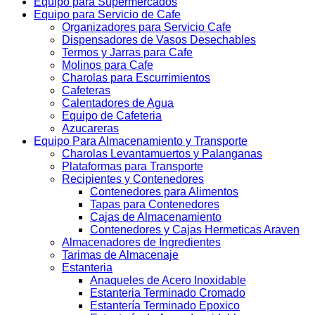
Equipo para Supermercados
Equipo para Servicio de Cafe
Organizadores para Servicio Cafe
Dispensadores de Vasos Desechables
Termos y Jarras para Cafe
Molinos para Cafe
Charolas para Escurrimientos
Cafeteras
Calentadores de Agua
Equipo de Cafeteria
Azucareras
Equipo Para Almacenamiento y Transporte
Charolas Levantamuertos y Palanganas
Plataformas para Transporte
Recipientes y Contenedores
Contenedores para Alimentos
Tapas para Contenedores
Cajas de Almacenamiento
Contenedores y Cajas Hermeticas Araven
Almacenadores de Ingredientes
Tarimas de Almacenaje
Estanteria
Anaqueles de Acero Inoxidable
Estanteria Terminado Cromado
Estantería Terminado Epoxico