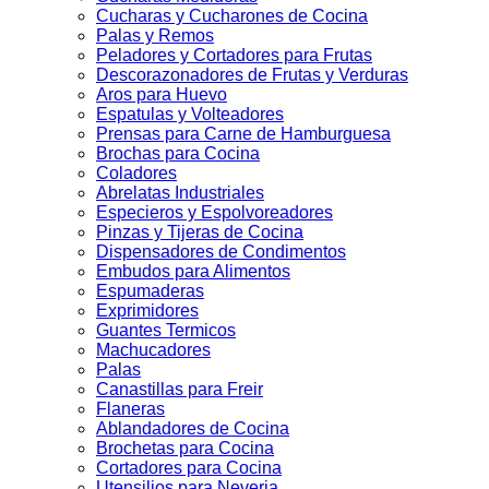
Cucharas y Cucharones de Cocina
Palas y Remos
Peladores y Cortadores para Frutas
Descorazonadores de Frutas y Verduras
Aros para Huevo
Espatulas y Volteadores
Prensas para Carne de Hamburguesa
Brochas para Cocina
Coladores
Abrelatas Industriales
Especieros y Espolvoreadores
Pinzas y Tijeras de Cocina
Dispensadores de Condimentos
Embudos para Alimentos
Espumaderas
Exprimidores
Guantes Termicos
Machucadores
Palas
Canastillas para Freir
Flaneras
Ablandadores de Cocina
Brochetas para Cocina
Cortadores para Cocina
Utensilios para Neveria