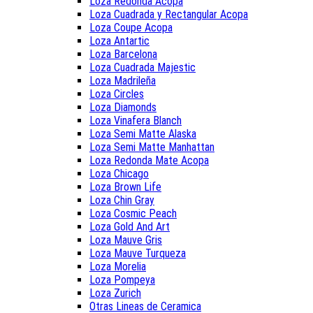
Loza Redonda Acopa
Loza Cuadrada y Rectangular Acopa
Loza Coupe Acopa
Loza Antartic
Loza Barcelona
Loza Cuadrada Majestic
Loza Madrileña
Loza Circles
Loza Diamonds
Loza Vinafera Blanch
Loza Semi Matte Alaska
Loza Semi Matte Manhattan
Loza Redonda Mate Acopa
Loza Chicago
Loza Brown Life
Loza Chin Gray
Loza Cosmic Peach
Loza Gold And Art
Loza Mauve Gris
Loza Mauve Turqueza
Loza Morelia
Loza Pompeya
Loza Zurich
Otras Lineas de Ceramica