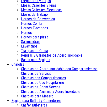
Fregaderos y Tarjas
Mesas Calientes y Frias
Mesas Calientes Electricas
Mesas de Trabajo
Hornos de Conveccion
Hornos Combi
Hornos Electricos
Hornos
Hornos para pizza
Salamandras
Lavamanos
Trampas de Grasa
Repisas y Garabatos de Acero Inoxidable
Bases para Equipos
Charolas
Charolas de Acero Inoxidable con Compartimientos
Charolas de Servicio
Charolas con Compartimentos
Charolas de Uso Hospitalario
Charolas de Room Service
Charolas de Aluminio y Acero Inoxidable
Charolas para Mesero
Equipo para Buffet y Comedores
Chafer Bufeteras