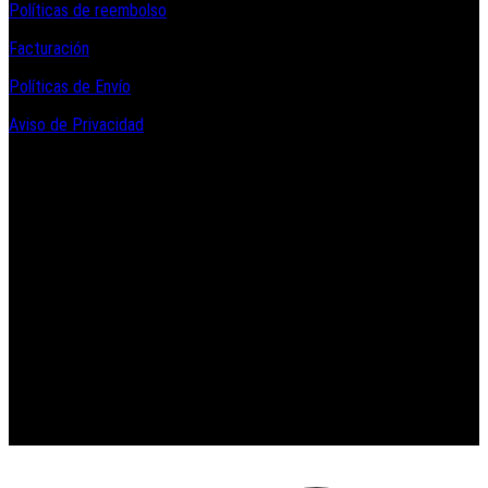
Políticas de reembolso
Facturación
Políticas de Envío
Aviso de Privacidad
Contacto y Redes Sociales
Telefonos de Contacto 33 36153128 y 33 38258014
Whats App de Contacto 33 23851294
Nuestro Show Room:
Av. Vallarta 3233 Int. 10-D
Col. Vallarta Poniente
44110
Guadalajara, Jal.