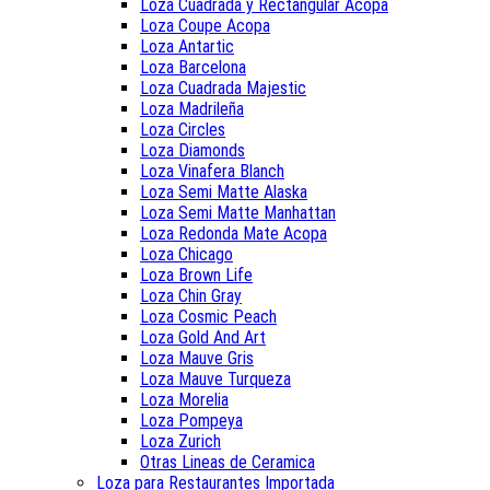
Loza Cuadrada y Rectangular Acopa
Loza Coupe Acopa
Loza Antartic
Loza Barcelona
Loza Cuadrada Majestic
Loza Madrileña
Loza Circles
Loza Diamonds
Loza Vinafera Blanch
Loza Semi Matte Alaska
Loza Semi Matte Manhattan
Loza Redonda Mate Acopa
Loza Chicago
Loza Brown Life
Loza Chin Gray
Loza Cosmic Peach
Loza Gold And Art
Loza Mauve Gris
Loza Mauve Turqueza
Loza Morelia
Loza Pompeya
Loza Zurich
Otras Lineas de Ceramica
Loza para Restaurantes Importada