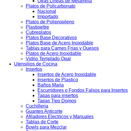
Otras Lineas de Melamina
Platos de Policarbonato
Nacional
Importado
Platos de Polipropileno
Plastipeltre
Cubreplatos
Platos Base Decorativos
Platos Base de Acero Inoxidable
Tablas para Carnes Frias y Quesos
Platos de Acero Inoxidable
Vidrio Templado Opal
Utensilios de Cocina
Insertos
Insertos de Acero Inoxidable
Insertos de Plastico
Baños Maria
Escurridores o Fondos Falsos para Insertos
Tapas para insertos
Tapas Tipo Domos
Cuchilleria
Guantes Anticorte
Afiladores Electricos y Manuales
Tablas de Corte
Bowls para Mezclar