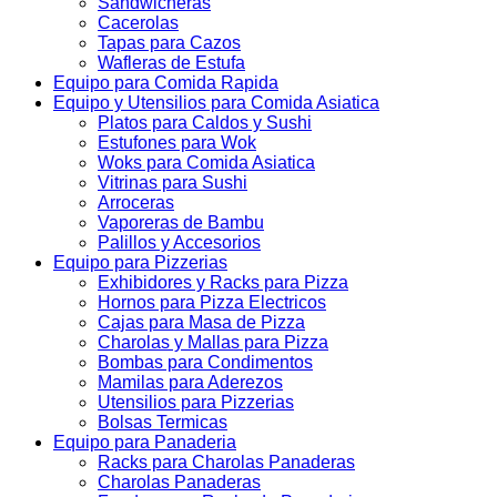
Sandwicheras
Cacerolas
Tapas para Cazos
Wafleras de Estufa
Equipo para Comida Rapida
Equipo y Utensilios para Comida Asiatica
Platos para Caldos y Sushi
Estufones para Wok
Woks para Comida Asiatica
Vitrinas para Sushi
Arroceras
Vaporeras de Bambu
Palillos y Accesorios
Equipo para Pizzerias
Exhibidores y Racks para Pizza
Hornos para Pizza Electricos
Cajas para Masa de Pizza
Charolas y Mallas para Pizza
Bombas para Condimentos
Mamilas para Aderezos
Utensilios para Pizzerias
Bolsas Termicas
Equipo para Panaderia
Racks para Charolas Panaderas
Charolas Panaderas