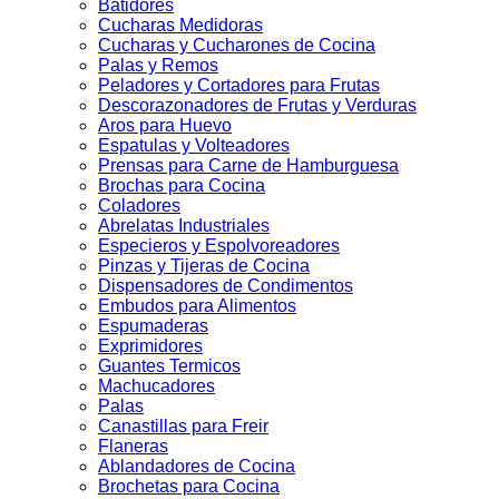
Batidores
Cucharas Medidoras
Cucharas y Cucharones de Cocina
Palas y Remos
Peladores y Cortadores para Frutas
Descorazonadores de Frutas y Verduras
Aros para Huevo
Espatulas y Volteadores
Prensas para Carne de Hamburguesa
Brochas para Cocina
Coladores
Abrelatas Industriales
Especieros y Espolvoreadores
Pinzas y Tijeras de Cocina
Dispensadores de Condimentos
Embudos para Alimentos
Espumaderas
Exprimidores
Guantes Termicos
Machucadores
Palas
Canastillas para Freir
Flaneras
Ablandadores de Cocina
Brochetas para Cocina