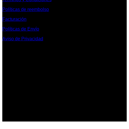
Políticas de reembolso
Facturación
Políticas de Envío
Aviso de Privacidad
Contacto y Redes Sociales
Telefonos de Contacto 33 36153128 y 33 38258014
Whats App de Contacto 33 23851294
Nuestro Show Room:
Av. Vallarta 3233 Int. 10-D
Col. Vallarta Poniente
44110
Guadalajara, Jal.