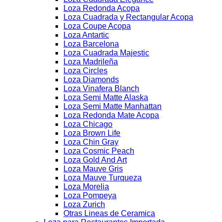
Loza Redonda Acopa
Loza Cuadrada y Rectangular Acopa
Loza Coupe Acopa
Loza Antartic
Loza Barcelona
Loza Cuadrada Majestic
Loza Madrileña
Loza Circles
Loza Diamonds
Loza Vinafera Blanch
Loza Semi Matte Alaska
Loza Semi Matte Manhattan
Loza Redonda Mate Acopa
Loza Chicago
Loza Brown Life
Loza Chin Gray
Loza Cosmic Peach
Loza Gold And Art
Loza Mauve Gris
Loza Mauve Turqueza
Loza Morelia
Loza Pompeya
Loza Zurich
Otras Lineas de Ceramica