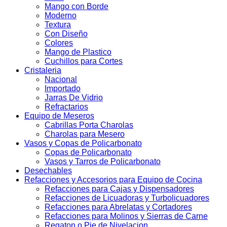
Mango con Borde
Moderno
Textura
Con Diseño
Colores
Mango de Plastico
Cuchillos para Cortes
Cristaleria
Nacional
Importado
Jarras De Vidrio
Refractarios
Equipo de Meseros
Cabrillas Porta Charolas
Charolas para Mesero
Vasos y Copas de Policarbonato
Copas de Policarbonato
Vasos y Tarros de Policarbonato
Desechables
Refacciones y Accesorios para Equipo de Cocina
Refacciones para Cajas y Dispensadores
Refacciones de Licuadoras y Turbolicuadores
Refacciones para Abrelatas y Cortadores
Refacciones para Molinos y Sierras de Carne
Regaton o Pie de Nivelacion