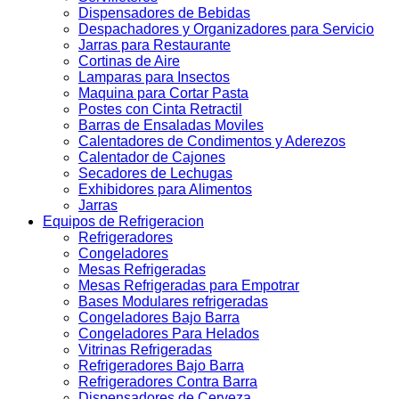
Dispensadores de Bebidas
Despachadores y Organizadores para Servicio
Jarras para Restaurante
Cortinas de Aire
Lamparas para Insectos
Maquina para Cortar Pasta
Postes con Cinta Retractil
Barras de Ensaladas Moviles
Calentadores de Condimentos y Aderezos
Calentador de Cajones
Secadores de Lechugas
Exhibidores para Alimentos
Jarras
Equipos de Refrigeracion
Refrigeradores
Congeladores
Mesas Refrigeradas
Mesas Refrigeradas para Empotrar
Bases Modulares refrigeradas
Congeladores Bajo Barra
Congeladores Para Helados
Vitrinas Refrigeradas
Refrigeradores Bajo Barra
Refrigeradores Contra Barra
Dispensadores de Cerveza