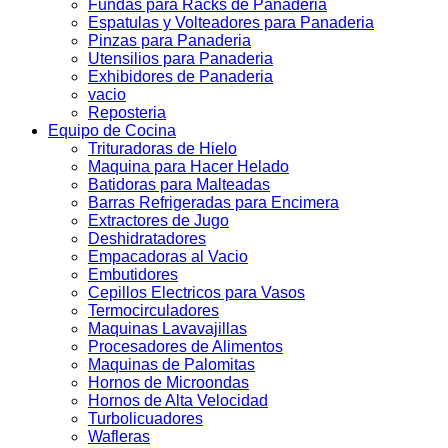
Fundas para Racks de Panaderia
Espatulas y Volteadores para Panaderia
Pinzas para Panaderia
Utensilios para Panaderia
Exhibidores de Panaderia
vacio
Reposteria
Equipo de Cocina
Trituradoras de Hielo
Maquina para Hacer Helado
Batidoras para Malteadas
Barras Refrigeradas para Encimera
Extractores de Jugo
Deshidratadores
Empacadoras al Vacio
Embutidores
Cepillos Electricos para Vasos
Termocirculadores
Maquinas Lavavajillas
Procesadores de Alimentos
Maquinas de Palomitas
Hornos de Microondas
Hornos de Alta Velocidad
Turbolicuadores
Wafleras