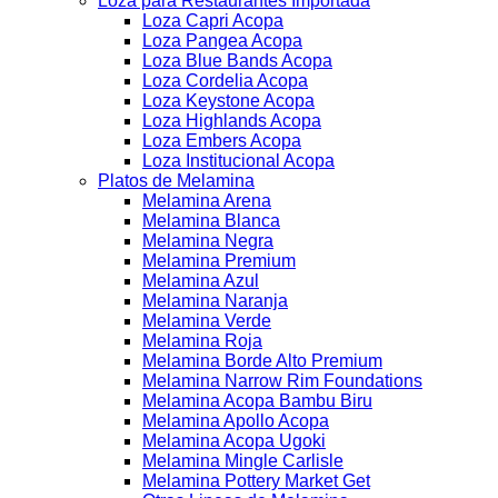
Loza para Restaurantes Importada
Loza Capri Acopa
Loza Pangea Acopa
Loza Blue Bands Acopa
Loza Cordelia Acopa
Loza Keystone Acopa
Loza Highlands Acopa
Loza Embers Acopa
Loza Institucional Acopa
Platos de Melamina
Melamina Arena
Melamina Blanca
Melamina Negra
Melamina Premium
Melamina Azul
Melamina Naranja
Melamina Verde
Melamina Roja
Melamina Borde Alto Premium
Melamina Narrow Rim Foundations
Melamina Acopa Bambu Biru
Melamina Apollo Acopa
Melamina Acopa Ugoki
Melamina Mingle Carlisle
Melamina Pottery Market Get