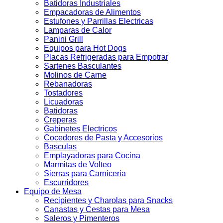
Batidoras Industriales
Empacadoras de Alimentos
Estufones y Parrillas Electricas
Lamparas de Calor
Panini Grill
Equipos para Hot Dogs
Placas Refrigeradas para Empotrar
Sartenes Basculantes
Molinos de Carne
Rebanadoras
Tostadores
Licuadoras
Batidoras
Creperas
Gabinetes Electricos
Cocedores de Pasta y Accesorios
Basculas
Emplayadoras para Cocina
Marmitas de Volteo
Sierras para Carniceria
Escurridores
Equipo de Mesa
Recipientes y Charolas para Snacks
Canastas y Cestas para Mesa
Saleros y Pimenteros