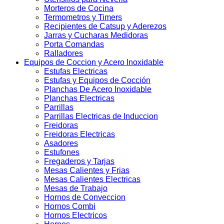
Morteros de Cocina
Termometros y Timers
Recipientes de Catsup y Aderezos
Jarras y Cucharas Medidoras
Porta Comandas
Ralladores
Equipos de Coccion y Acero Inoxidable
Estufas Electricas
Estufas y Equipos de Cocción
Planchas De Acero Inoxidable
Planchas Electricas
Parrillas
Parrillas Electricas de Induccion
Freidoras
Freidoras Electricas
Asadores
Estufones
Fregaderos y Tarjas
Mesas Calientes y Frias
Mesas Calientes Electricas
Mesas de Trabajo
Hornos de Conveccion
Hornos Combi
Hornos Electricos