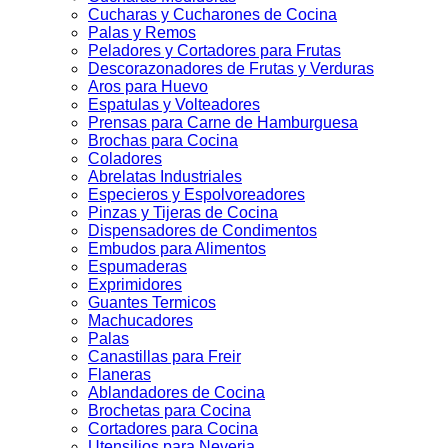
Cucharas y Cucharones de Cocina
Palas y Remos
Peladores y Cortadores para Frutas
Descorazonadores de Frutas y Verduras
Aros para Huevo
Espatulas y Volteadores
Prensas para Carne de Hamburguesa
Brochas para Cocina
Coladores
Abrelatas Industriales
Especieros y Espolvoreadores
Pinzas y Tijeras de Cocina
Dispensadores de Condimentos
Embudos para Alimentos
Espumaderas
Exprimidores
Guantes Termicos
Machucadores
Palas
Canastillas para Freir
Flaneras
Ablandadores de Cocina
Brochetas para Cocina
Cortadores para Cocina
Utensilios para Neveria