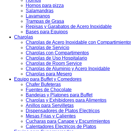
Hornos
Hornos para pizza
Salamandras
Lavamanos
Trampas de Grasa
Repisas y Garabatos de Acero Inoxidable
Bases para Equipos
Charolas
Charolas de Acero Inoxidable con Compartimiento
Charolas de Servicio
Charolas con Compartimentos
Charolas de Uso Hospitalario
Charolas de Room Service
Charolas de Aluminio y Acero Inoxidable
Charolas para Mesero
Equipo para Buffet y Comedores
Chafer Bufeteras
Fuentes de Chocolate
Bandejas y Platones para Buffet
Charolas y Exhibidores para Alimentos
Anillos para Servilletas
Dispensadores de Platos Electricos
Mesas Frias y Calientes
Cucharas para Canape y Escurrimientos
Calentadores Electricos de Platos