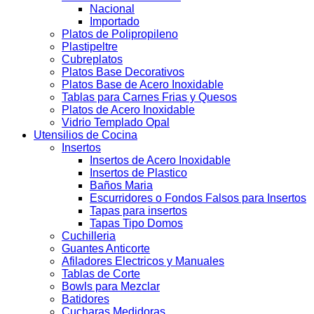
Nacional
Importado
Platos de Polipropileno
Plastipeltre
Cubreplatos
Platos Base Decorativos
Platos Base de Acero Inoxidable
Tablas para Carnes Frias y Quesos
Platos de Acero Inoxidable
Vidrio Templado Opal
Utensilios de Cocina
Insertos
Insertos de Acero Inoxidable
Insertos de Plastico
Baños Maria
Escurridores o Fondos Falsos para Insertos
Tapas para insertos
Tapas Tipo Domos
Cuchilleria
Guantes Anticorte
Afiladores Electricos y Manuales
Tablas de Corte
Bowls para Mezclar
Batidores
Cucharas Medidoras