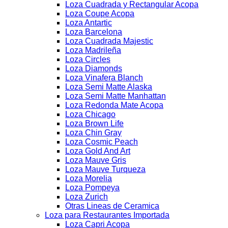
Loza Cuadrada y Rectangular Acopa
Loza Coupe Acopa
Loza Antartic
Loza Barcelona
Loza Cuadrada Majestic
Loza Madrileña
Loza Circles
Loza Diamonds
Loza Vinafera Blanch
Loza Semi Matte Alaska
Loza Semi Matte Manhattan
Loza Redonda Mate Acopa
Loza Chicago
Loza Brown Life
Loza Chin Gray
Loza Cosmic Peach
Loza Gold And Art
Loza Mauve Gris
Loza Mauve Turqueza
Loza Morelia
Loza Pompeya
Loza Zurich
Otras Lineas de Ceramica
Loza para Restaurantes Importada
Loza Capri Acopa