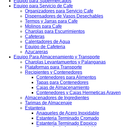
Equipo para Supermercados
Equipo para Servicio de Cafe
Organizadores para Servicio Cafe
Dispensadores de Vasos Desechables
Termos y Jarras para Cafe
Molinos para Cafe
Charolas para Escurrimientos
Cafeteras
Calentadores de Agua
Equipo de Cafeteria
Azucareras
Equipo Para Almacenamiento y Transporte
Charolas Levantamuertos y Palanganas
Plataformas para Transporte
Recipientes y Contenedores
Contenedores para Alimentos
Tapas para Contenedores
Cajas de Almacenamiento
Contenedores y Cajas Hermeticas Araven
Almacenadores de Ingredientes
Tarimas de Almacenaje
Estanteria
Anaqueles de Acero Inoxidable
Estanteria Terminado Cromado
Estantería Terminado Epoxico