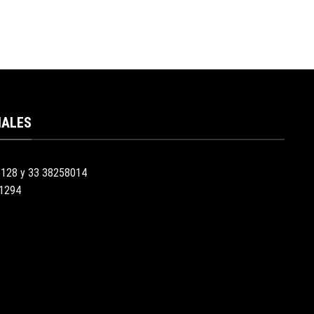
IALES
3128 y 33 38258014
51294