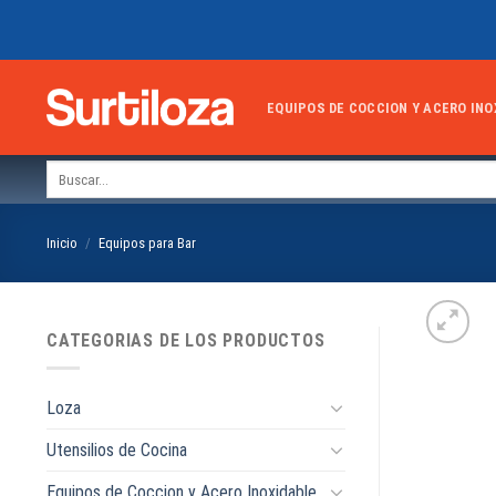
Skip
to
content
EQUIPOS DE COCCION Y ACERO INO
Buscar
por:
Inicio
/
Equipos para Bar
CATEGORIAS DE LOS PRODUCTOS
Loza
Utensilios de Cocina
Equipos de Coccion y Acero Inoxidable