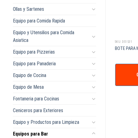
Ollas y Sartenes
Equipo para Comida Rapida
Equipo y Utensilios para Comida
Asiatica
SKU: MCACCPA01
SKU: DS1531
LLAS 4L AI C/ AROS
DISPENSADOR DE PALILLOS ACRILICO
BOTE PARA 
Equipo para Pizzerias
Equipo para Panaderia
IZAR +
COTIZAR +
Equipo de Cocina
Equipo de Mesa
Fontaneria para Cocinas
Ceniceros para Exteriores
Equipo y Productos para Limpieza
Equipos para Bar