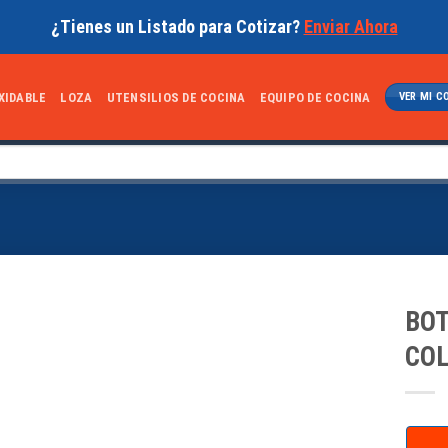
¿Tienes un Listado para Cotizar?
Enviar Ahora
XIDABLE
LOZA
UTENSILIOS DE COCINA
EQUIPO DE COCINA
VER MI C
BOT
CO