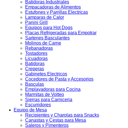
Batidoras Industriales
Empacadoras de Alimentos
Estufones y Parrillas Electricas
Lamparas de Calor
Panini Grill
Equipos para Hot Dogs
Placas Refrigeradas para Empotrar
Sartenes Basculantes
Molinos de Carne
Rebanadoras
Tostadores
Licuadoras
Batidoras
Creperas
Gabinetes Electricos
Cocedores de Pasta y Accesorios
Basculas
Emplayadoras para Cocina
Marmitas de Volteo
Sierras para Carniceria
Escurridores
Equipo de Mesa
Recipientes y Charolas para Snacks
Canastas y Cestas para Mesa
Saleros y Pimenteros