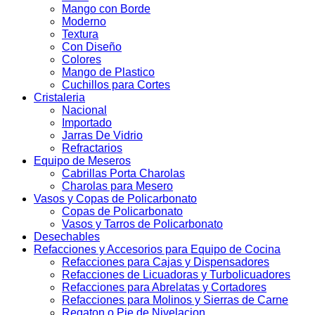
Mango con Borde
Moderno
Textura
Con Diseño
Colores
Mango de Plastico
Cuchillos para Cortes
Cristaleria
Nacional
Importado
Jarras De Vidrio
Refractarios
Equipo de Meseros
Cabrillas Porta Charolas
Charolas para Mesero
Vasos y Copas de Policarbonato
Copas de Policarbonato
Vasos y Tarros de Policarbonato
Desechables
Refacciones y Accesorios para Equipo de Cocina
Refacciones para Cajas y Dispensadores
Refacciones de Licuadoras y Turbolicuadores
Refacciones para Abrelatas y Cortadores
Refacciones para Molinos y Sierras de Carne
Regaton o Pie de Nivelacion