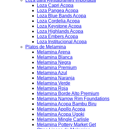
Loza para Restaurantes Importada
Loza Capri Acopa
Loza Pangea Acopa
Loza Blue Bands Acopa
Loza Cordelia Acopa
Loza Keystone Acopa
Loza Highlands Acopa
Loza Embers Acopa
Loza Institucional Acopa
Platos de Melamina
Melamina Arena
Melamina Blanca
Melamina Negra
Melamina Premium
Melamina Azul
Melamina Naranja
Melamina Verde
Melamina Roja
Melamina Borde Alto Premium
Melamina Narrow Rim Foundations
Melamina Acopa Bambu Biru
Melamina Apollo Acopa
Melamina Acopa Ugoki
Melamina Mingle Carlisle
Melamina Pottery Market Get