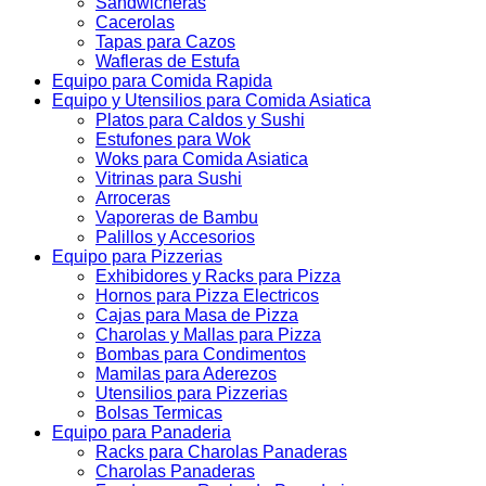
Sandwicheras
Cacerolas
Tapas para Cazos
Wafleras de Estufa
Equipo para Comida Rapida
Equipo y Utensilios para Comida Asiatica
Platos para Caldos y Sushi
Estufones para Wok
Woks para Comida Asiatica
Vitrinas para Sushi
Arroceras
Vaporeras de Bambu
Palillos y Accesorios
Equipo para Pizzerias
Exhibidores y Racks para Pizza
Hornos para Pizza Electricos
Cajas para Masa de Pizza
Charolas y Mallas para Pizza
Bombas para Condimentos
Mamilas para Aderezos
Utensilios para Pizzerias
Bolsas Termicas
Equipo para Panaderia
Racks para Charolas Panaderas
Charolas Panaderas