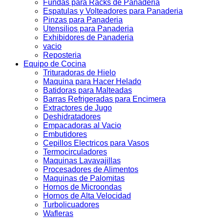
Fundas para Racks de Panaderia
Espatulas y Volteadores para Panaderia
Pinzas para Panaderia
Utensilios para Panaderia
Exhibidores de Panaderia
vacio
Reposteria
Equipo de Cocina
Trituradoras de Hielo
Maquina para Hacer Helado
Batidoras para Malteadas
Barras Refrigeradas para Encimera
Extractores de Jugo
Deshidratadores
Empacadoras al Vacio
Embutidores
Cepillos Electricos para Vasos
Termocirculadores
Maquinas Lavavajillas
Procesadores de Alimentos
Maquinas de Palomitas
Hornos de Microondas
Hornos de Alta Velocidad
Turbolicuadores
Wafleras