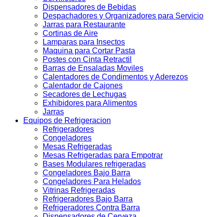
Dispensadores de Bebidas
Despachadores y Organizadores para Servicio
Jarras para Restaurante
Cortinas de Aire
Lamparas para Insectos
Maquina para Cortar Pasta
Postes con Cinta Retractil
Barras de Ensaladas Moviles
Calentadores de Condimentos y Aderezos
Calentador de Cajones
Secadores de Lechugas
Exhibidores para Alimentos
Jarras
Equipos de Refrigeracion
Refrigeradores
Congeladores
Mesas Refrigeradas
Mesas Refrigeradas para Empotrar
Bases Modulares refrigeradas
Congeladores Bajo Barra
Congeladores Para Helados
Vitrinas Refrigeradas
Refrigeradores Bajo Barra
Refrigeradores Contra Barra
Dispensadores de Cerveza