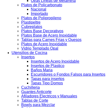
Otras Lineas de Melamina
Platos de Policarbonato
Nacional
Importado
Platos de Polipropileno
Plastipeltre
Cubreplatos
Platos Base Decorativos
Platos Base de Acero Inoxidable
Tablas para Carnes Frias y Quesos
Platos de Acero Inoxidable
Vidrio Templado Opal
Utensilios de Cocina
Insertos
Insertos de Acero Inoxidable
Insertos de Plastico
Baños Maria
Escurridores o Fondos Falsos para Insertos
Tapas para insertos
Tapas Tipo Domos
Cuchilleria
Guantes Anticorte
Afiladores Electricos y Manuales
Tablas de Corte
Bowls para Mezclar