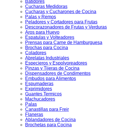
Batidores
Cucharas Medidoras
Cucharas y Cucharones de Cocina
Palas y Remos
Peladores y Cortadores para Frutas
Descorazonadores de Frutas y Verduras
Aros para Huevo
Espatulas y Volteadores
Prensas para Carne de Hamburguesa
Brochas para Cocina
Coladores
Abrelatas Industriales
Especieros y Espolvoreadores
Pinzas y Tijeras de Cocina
Dispensadores de Condimentos
Embudos para Alimentos
Espumaderas
Exprimidores
Guantes Termicos
Machucadores
Palas
Canastillas para Freir
Flaneras
Ablandadores de Cocina
Brochetas para Cocina