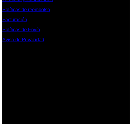
Políticas de reembolso
Facturación
Políticas de Envío
Aviso de Privacidad
Contacto y Redes Sociales
Telefonos de Contacto 33 36153128 y 33 38258014
Whats App de Contacto 33 23851294
Nuestro Show Room:
Av. Vallarta 3233 Int. 10-D
Col. Vallarta Poniente
44110
Guadalajara, Jal.