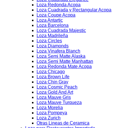
Loza Redonda Acopa
Loza Cuadrada y Rectangular Acopa
Loza Coupe Acopa
Loza Antartic
Loza Barcelona
Loza Cuadrada Majestic
Loza Madrileña
Loza Circles
Loza Diamonds
Loza Vinafera Blanch
Loza Semi Matte Alaska
Loza Semi Matte Manhattan
Loza Redonda Mate Acopa
Loza Chicago
Loza Brown Life
Loza Chin Gray
Loza Cosmic Peach
Loza Gold And Art
Loza Mauve Gris
Loza Mauve Turqueza
Loza Morelia
Loza Pompeya
Loza Zurich
Otras Lineas de Ceramica