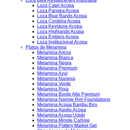
Loza para Restaurantes Importada
Loza Capri Acopa
Loza Pangea Acopa
Loza Blue Bands Acopa
Loza Cordelia Acopa
Loza Keystone Acopa
Loza Highlands Acopa
Loza Embers Acopa
Loza Institucional Acopa
Platos de Melamina
Melamina Arena
Melamina Blanca
Melamina Negra
Melamina Premium
Melamina Azul
Melamina Naranja
Melamina Verde
Melamina Roja
Melamina Borde Alto Premium
Melamina Narrow Rim Foundations
Melamina Acopa Bambu Biru
Melamina Apollo Acopa
Melamina Acopa Ugoki
Melamina Mingle Carlisle
Melamina Pottery Market Get