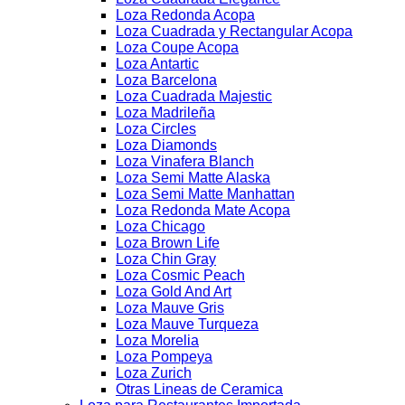
Loza Redonda Acopa
Loza Cuadrada y Rectangular Acopa
Loza Coupe Acopa
Loza Antartic
Loza Barcelona
Loza Cuadrada Majestic
Loza Madrileña
Loza Circles
Loza Diamonds
Loza Vinafera Blanch
Loza Semi Matte Alaska
Loza Semi Matte Manhattan
Loza Redonda Mate Acopa
Loza Chicago
Loza Brown Life
Loza Chin Gray
Loza Cosmic Peach
Loza Gold And Art
Loza Mauve Gris
Loza Mauve Turqueza
Loza Morelia
Loza Pompeya
Loza Zurich
Otras Lineas de Ceramica