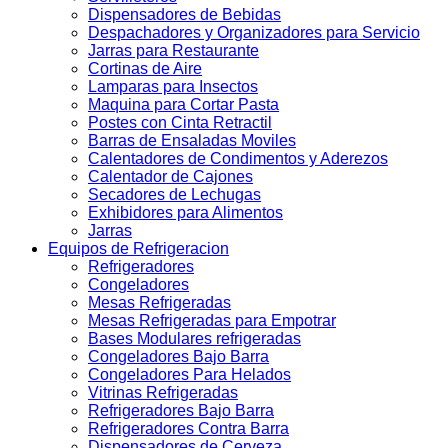
Dispensadores de Bebidas
Despachadores y Organizadores para Servicio
Jarras para Restaurante
Cortinas de Aire
Lamparas para Insectos
Maquina para Cortar Pasta
Postes con Cinta Retractil
Barras de Ensaladas Moviles
Calentadores de Condimentos y Aderezos
Calentador de Cajones
Secadores de Lechugas
Exhibidores para Alimentos
Jarras
Equipos de Refrigeracion
Refrigeradores
Congeladores
Mesas Refrigeradas
Mesas Refrigeradas para Empotrar
Bases Modulares refrigeradas
Congeladores Bajo Barra
Congeladores Para Helados
Vitrinas Refrigeradas
Refrigeradores Bajo Barra
Refrigeradores Contra Barra
Dispensadores de Cerveza