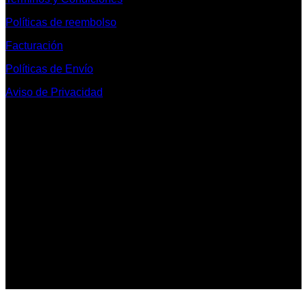
Políticas de reembolso
Facturación
Políticas de Envío
Aviso de Privacidad
Contacto y Redes Sociales
Telefonos de Contacto 33 36153128 y 33 38258014
Whats App de Contacto 33 23851294
Nuestro Show Room:
Av. Vallarta 3233 Int. 10-D
Col. Vallarta Poniente
44110
Guadalajara, Jal.