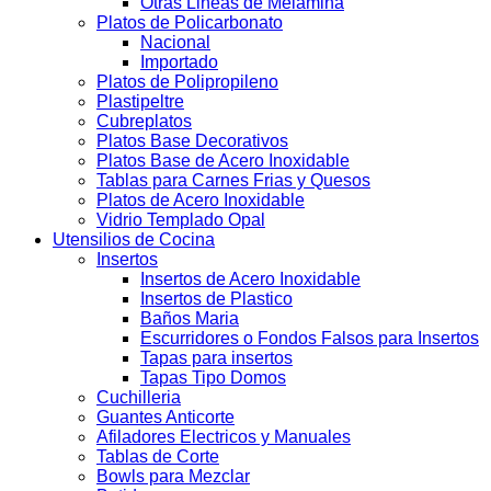
Otras Lineas de Melamina
Platos de Policarbonato
Nacional
Importado
Platos de Polipropileno
Plastipeltre
Cubreplatos
Platos Base Decorativos
Platos Base de Acero Inoxidable
Tablas para Carnes Frias y Quesos
Platos de Acero Inoxidable
Vidrio Templado Opal
Utensilios de Cocina
Insertos
Insertos de Acero Inoxidable
Insertos de Plastico
Baños Maria
Escurridores o Fondos Falsos para Insertos
Tapas para insertos
Tapas Tipo Domos
Cuchilleria
Guantes Anticorte
Afiladores Electricos y Manuales
Tablas de Corte
Bowls para Mezclar