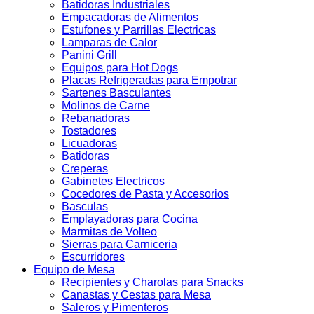
Batidoras Industriales
Empacadoras de Alimentos
Estufones y Parrillas Electricas
Lamparas de Calor
Panini Grill
Equipos para Hot Dogs
Placas Refrigeradas para Empotrar
Sartenes Basculantes
Molinos de Carne
Rebanadoras
Tostadores
Licuadoras
Batidoras
Creperas
Gabinetes Electricos
Cocedores de Pasta y Accesorios
Basculas
Emplayadoras para Cocina
Marmitas de Volteo
Sierras para Carniceria
Escurridores
Equipo de Mesa
Recipientes y Charolas para Snacks
Canastas y Cestas para Mesa
Saleros y Pimenteros