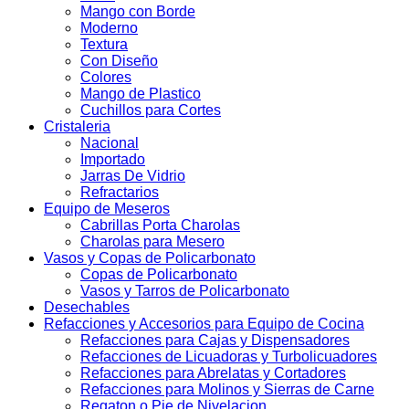
Mango con Borde
Moderno
Textura
Con Diseño
Colores
Mango de Plastico
Cuchillos para Cortes
Cristaleria
Nacional
Importado
Jarras De Vidrio
Refractarios
Equipo de Meseros
Cabrillas Porta Charolas
Charolas para Mesero
Vasos y Copas de Policarbonato
Copas de Policarbonato
Vasos y Tarros de Policarbonato
Desechables
Refacciones y Accesorios para Equipo de Cocina
Refacciones para Cajas y Dispensadores
Refacciones de Licuadoras y Turbolicuadores
Refacciones para Abrelatas y Cortadores
Refacciones para Molinos y Sierras de Carne
Regaton o Pie de Nivelacion