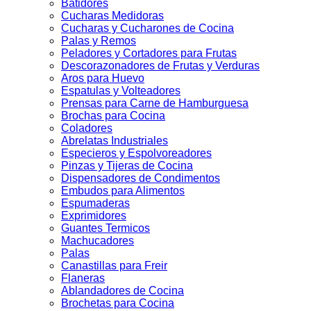
Batidores
Cucharas Medidoras
Cucharas y Cucharones de Cocina
Palas y Remos
Peladores y Cortadores para Frutas
Descorazonadores de Frutas y Verduras
Aros para Huevo
Espatulas y Volteadores
Prensas para Carne de Hamburguesa
Brochas para Cocina
Coladores
Abrelatas Industriales
Especieros y Espolvoreadores
Pinzas y Tijeras de Cocina
Dispensadores de Condimentos
Embudos para Alimentos
Espumaderas
Exprimidores
Guantes Termicos
Machucadores
Palas
Canastillas para Freir
Flaneras
Ablandadores de Cocina
Brochetas para Cocina