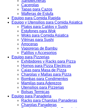
Sandwicheras
Cacerolas
Tapas para Cazos
Wafleras de Estufa
Equipo para Comida Rapida
Equipo y Utensilios para Comida Asiatica
Platos para Caldos y Sushi
Estufones para Wok
Woks para Comida Asiatica
Vitrinas para Sushi
Arroceras
Vaporeras de Bambu
Palillos y Accesorios
Equipo para Pizzerias
Exhibidores y Racks para Pizza
Hornos para Pizza Electricos
Cajas para Masa de Pizza
Charolas y Mallas para Pizza
Bombas para Condimentos
Mamilas para Aderezos
Utensilios para Pizzerias
Bolsas Termicas
Equipo para Panaderia
Racks para Charolas Panaderas
Charolas Panaderas