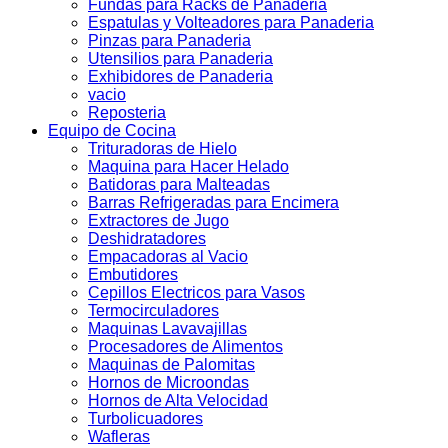
Fundas para Racks de Panaderia
Espatulas y Volteadores para Panaderia
Pinzas para Panaderia
Utensilios para Panaderia
Exhibidores de Panaderia
vacio
Reposteria
Equipo de Cocina
Trituradoras de Hielo
Maquina para Hacer Helado
Batidoras para Malteadas
Barras Refrigeradas para Encimera
Extractores de Jugo
Deshidratadores
Empacadoras al Vacio
Embutidores
Cepillos Electricos para Vasos
Termocirculadores
Maquinas Lavavajillas
Procesadores de Alimentos
Maquinas de Palomitas
Hornos de Microondas
Hornos de Alta Velocidad
Turbolicuadores
Wafleras