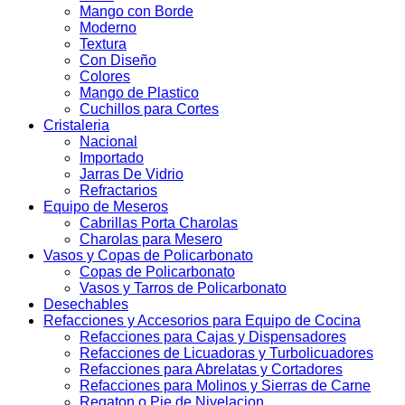
Mango con Borde
Moderno
Textura
Con Diseño
Colores
Mango de Plastico
Cuchillos para Cortes
Cristaleria
Nacional
Importado
Jarras De Vidrio
Refractarios
Equipo de Meseros
Cabrillas Porta Charolas
Charolas para Mesero
Vasos y Copas de Policarbonato
Copas de Policarbonato
Vasos y Tarros de Policarbonato
Desechables
Refacciones y Accesorios para Equipo de Cocina
Refacciones para Cajas y Dispensadores
Refacciones de Licuadoras y Turbolicuadores
Refacciones para Abrelatas y Cortadores
Refacciones para Molinos y Sierras de Carne
Regaton o Pie de Nivelacion