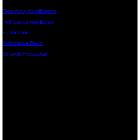
Terminos y Condiciones
Políticas de reembolso
Facturación
Políticas de Envío
Aviso de Privacidad
Contacto y Redes Sociales
Telefonos de Contacto 33 36153128 y 33 38258014
Whats App de Contacto 33 23851294
Nuestro Show Room:
Av. Vallarta 3233 Int. 10-D
Col. Vallarta Poniente
44110
Guadalajara, Jal.