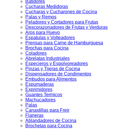
Batidores
Cucharas Medidoras
Cucharas y Cucharones de Cocina
Palas y Remos
Peladores y Cortadores para Frutas
Descorazonadores de Frutas y Verduras
Aros para Huevo
Espatulas y Volteadores
Prensas para Carne de Hamburguesa
Brochas para Cocina
Coladores
Abrelatas Industriales
Especieros y Espolvoreadores
Pinzas y Tijeras de Cocina
Dispensadores de Condimentos
Embudos para Alimentos
Espumaderas
Exprimidores
Guantes Termicos
Machucadores
Palas
Canastillas para Freir
Flaneras
Ablandadores de Cocina
Brochetas para Cocina