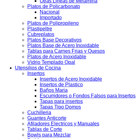
Otras Lineas de Melamina
Platos de Policarbonato
Nacional
Importado
Platos de Polipropileno
Plastipeltre
Cubreplatos
Platos Base Decorativos
Platos Base de Acero Inoxidable
Tablas para Carnes Frias y Quesos
Platos de Acero Inoxidable
Vidrio Templado Opal
Utensilios de Cocina
Insertos
Insertos de Acero Inoxidable
Insertos de Plastico
Baños Maria
Escurridores o Fondos Falsos para Insertos
Tapas para insertos
Tapas Tipo Domos
Cuchilleria
Guantes Anticorte
Afiladores Electricos y Manuales
Tablas de Corte
Bowls para Mezclar