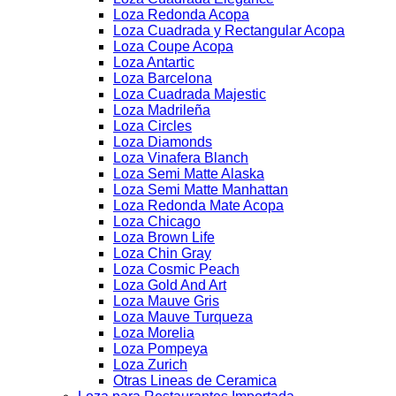
Loza Redonda Acopa
Loza Cuadrada y Rectangular Acopa
Loza Coupe Acopa
Loza Antartic
Loza Barcelona
Loza Cuadrada Majestic
Loza Madrileña
Loza Circles
Loza Diamonds
Loza Vinafera Blanch
Loza Semi Matte Alaska
Loza Semi Matte Manhattan
Loza Redonda Mate Acopa
Loza Chicago
Loza Brown Life
Loza Chin Gray
Loza Cosmic Peach
Loza Gold And Art
Loza Mauve Gris
Loza Mauve Turqueza
Loza Morelia
Loza Pompeya
Loza Zurich
Otras Lineas de Ceramica