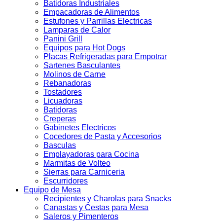
Batidoras Industriales
Empacadoras de Alimentos
Estufones y Parrillas Electricas
Lamparas de Calor
Panini Grill
Equipos para Hot Dogs
Placas Refrigeradas para Empotrar
Sartenes Basculantes
Molinos de Carne
Rebanadoras
Tostadores
Licuadoras
Batidoras
Creperas
Gabinetes Electricos
Cocedores de Pasta y Accesorios
Basculas
Emplayadoras para Cocina
Marmitas de Volteo
Sierras para Carniceria
Escurridores
Equipo de Mesa
Recipientes y Charolas para Snacks
Canastas y Cestas para Mesa
Saleros y Pimenteros