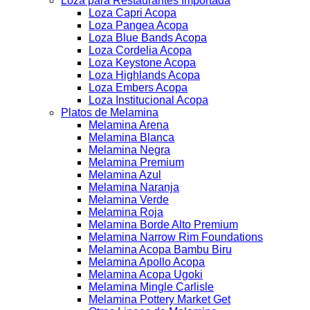
Loza para Restaurantes Importada
Loza Capri Acopa
Loza Pangea Acopa
Loza Blue Bands Acopa
Loza Cordelia Acopa
Loza Keystone Acopa
Loza Highlands Acopa
Loza Embers Acopa
Loza Institucional Acopa
Platos de Melamina
Melamina Arena
Melamina Blanca
Melamina Negra
Melamina Premium
Melamina Azul
Melamina Naranja
Melamina Verde
Melamina Roja
Melamina Borde Alto Premium
Melamina Narrow Rim Foundations
Melamina Acopa Bambu Biru
Melamina Apollo Acopa
Melamina Acopa Ugoki
Melamina Mingle Carlisle
Melamina Pottery Market Get