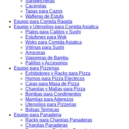
Sandwicheras
Cacerolas
Tapas para Cazos
Wafleras de Estufa
Equipo para Comida Rapida
Equipo y Utensilios para Comida Asiatica
Platos para Caldos y Sushi
Estufones para Wok
Woks para Comida Asiatica
Vitrinas para Sushi
Arroceras
Vaporeras de Bambu
Palillos y Accesorios
Equipo para Pizzerias
Exhibidores y Racks para Pizza
Hornos para Pizza Electricos
Cajas para Masa de Pizza
Charolas y Mallas para Pizza
Bombas para Condimentos
Mamilas para Aderezos
Utensilios para Pizzerias
Bolsas Termicas
Equipo para Panaderia
Racks para Charolas Panaderas
Charolas Panaderas