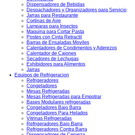
Dispensadores de Bebidas
Despachadores y Organizadores para Servicio
Jarras para Restaurante
Cortinas de Aire
Lamparas para Insectos
Maquina para Cortar Pasta
Postes con Cinta Retractil
Barras de Ensaladas Moviles
Calentadores de Condimentos y Aderezos
Calentador de Cajones
Secadores de Lechugas
Exhibidores para Alimentos
Jarras
Equipos de Refrigeracion
Refrigeradores
Congeladores
Mesas Refrigeradas
Mesas Refrigeradas para Empotrar
Bases Modulares refrigeradas
Congeladores Bajo Barra
Congeladores Para Helados
Vitrinas Refrigeradas
Refrigeradores Bajo Barra
Refrigeradores Contra Barra
Dispensadores de Cerveza