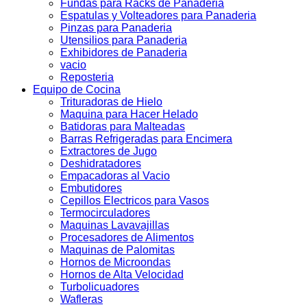
Fundas para Racks de Panaderia
Espatulas y Volteadores para Panaderia
Pinzas para Panaderia
Utensilios para Panaderia
Exhibidores de Panaderia
vacio
Reposteria
Equipo de Cocina
Trituradoras de Hielo
Maquina para Hacer Helado
Batidoras para Malteadas
Barras Refrigeradas para Encimera
Extractores de Jugo
Deshidratadores
Empacadoras al Vacio
Embutidores
Cepillos Electricos para Vasos
Termocirculadores
Maquinas Lavavajillas
Procesadores de Alimentos
Maquinas de Palomitas
Hornos de Microondas
Hornos de Alta Velocidad
Turbolicuadores
Wafleras