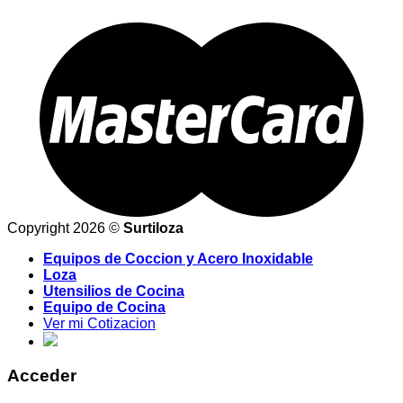
Copyright 2026 ©
Surtiloza
Equipos de Coccion y Acero Inoxidable
Loza
Utensilios de Cocina
Equipo de Cocina
Ver mi Cotizacion
Acceder