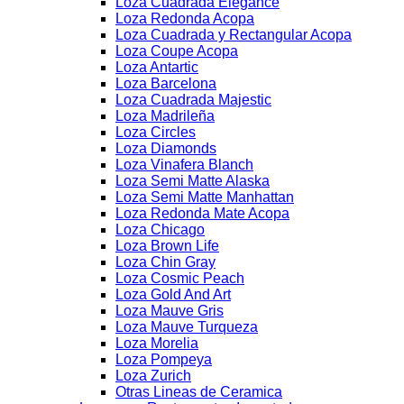
Loza Cuadrada Elegance
Loza Redonda Acopa
Loza Cuadrada y Rectangular Acopa
Loza Coupe Acopa
Loza Antartic
Loza Barcelona
Loza Cuadrada Majestic
Loza Madrileña
Loza Circles
Loza Diamonds
Loza Vinafera Blanch
Loza Semi Matte Alaska
Loza Semi Matte Manhattan
Loza Redonda Mate Acopa
Loza Chicago
Loza Brown Life
Loza Chin Gray
Loza Cosmic Peach
Loza Gold And Art
Loza Mauve Gris
Loza Mauve Turqueza
Loza Morelia
Loza Pompeya
Loza Zurich
Otras Lineas de Ceramica