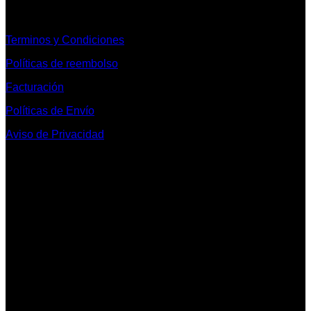
Informacion Legal y Soporte
Terminos y Condiciones
Políticas de reembolso
Facturación
Políticas de Envío
Aviso de Privacidad
Contacto y Redes Sociales
Telefonos de Contacto 33 36153128 y 33 38258014
Whats App de Contacto 33 23851294
Nuestro Show Room:
Av. Vallarta 3233 Int. 10-D
Col. Vallarta Poniente
44110
Guadalajara, Jal.