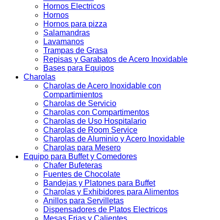
Hornos Electricos
Hornos
Hornos para pizza
Salamandras
Lavamanos
Trampas de Grasa
Repisas y Garabatos de Acero Inoxidable
Bases para Equipos
Charolas
Charolas de Acero Inoxidable con
Compartimientos
Charolas de Servicio
Charolas con Compartimentos
Charolas de Uso Hospitalario
Charolas de Room Service
Charolas de Aluminio y Acero Inoxidable
Charolas para Mesero
Equipo para Buffet y Comedores
Chafer Bufeteras
Fuentes de Chocolate
Bandejas y Platones para Buffet
Charolas y Exhibidores para Alimentos
Anillos para Servilletas
Dispensadores de Platos Electricos
Mesas Frias y Calientes