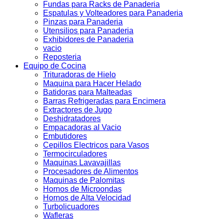
Fundas para Racks de Panaderia
Espatulas y Volteadores para Panaderia
Pinzas para Panaderia
Utensilios para Panaderia
Exhibidores de Panaderia
vacio
Reposteria
Equipo de Cocina
Trituradoras de Hielo
Maquina para Hacer Helado
Batidoras para Malteadas
Barras Refrigeradas para Encimera
Extractores de Jugo
Deshidratadores
Empacadoras al Vacio
Embutidores
Cepillos Electricos para Vasos
Termocirculadores
Maquinas Lavavajillas
Procesadores de Alimentos
Maquinas de Palomitas
Hornos de Microondas
Hornos de Alta Velocidad
Turbolicuadores
Wafleras