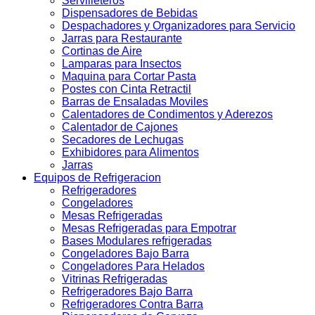
Servilleteros
Dispensadores de Bebidas
Despachadores y Organizadores para Servicio
Jarras para Restaurante
Cortinas de Aire
Lamparas para Insectos
Maquina para Cortar Pasta
Postes con Cinta Retractil
Barras de Ensaladas Moviles
Calentadores de Condimentos y Aderezos
Calentador de Cajones
Secadores de Lechugas
Exhibidores para Alimentos
Jarras
Equipos de Refrigeracion
Refrigeradores
Congeladores
Mesas Refrigeradas
Mesas Refrigeradas para Empotrar
Bases Modulares refrigeradas
Congeladores Bajo Barra
Congeladores Para Helados
Vitrinas Refrigeradas
Refrigeradores Bajo Barra
Refrigeradores Contra Barra