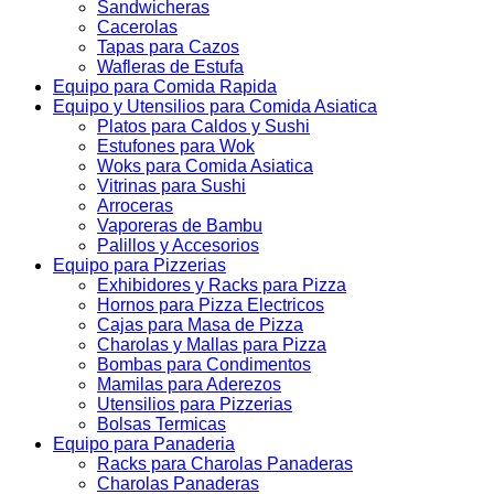
Sandwicheras
Cacerolas
Tapas para Cazos
Wafleras de Estufa
Equipo para Comida Rapida
Equipo y Utensilios para Comida Asiatica
Platos para Caldos y Sushi
Estufones para Wok
Woks para Comida Asiatica
Vitrinas para Sushi
Arroceras
Vaporeras de Bambu
Palillos y Accesorios
Equipo para Pizzerias
Exhibidores y Racks para Pizza
Hornos para Pizza Electricos
Cajas para Masa de Pizza
Charolas y Mallas para Pizza
Bombas para Condimentos
Mamilas para Aderezos
Utensilios para Pizzerias
Bolsas Termicas
Equipo para Panaderia
Racks para Charolas Panaderas
Charolas Panaderas