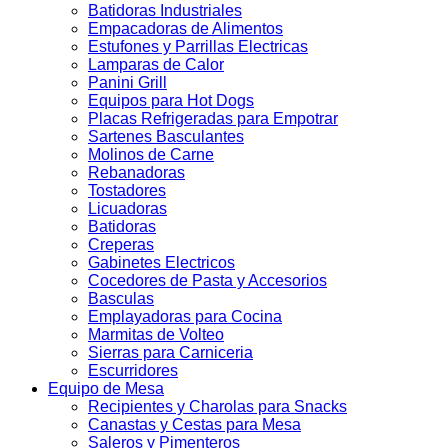
Batidoras Industriales
Empacadoras de Alimentos
Estufones y Parrillas Electricas
Lamparas de Calor
Panini Grill
Equipos para Hot Dogs
Placas Refrigeradas para Empotrar
Sartenes Basculantes
Molinos de Carne
Rebanadoras
Tostadores
Licuadoras
Batidoras
Creperas
Gabinetes Electricos
Cocedores de Pasta y Accesorios
Basculas
Emplayadoras para Cocina
Marmitas de Volteo
Sierras para Carniceria
Escurridores
Equipo de Mesa
Recipientes y Charolas para Snacks
Canastas y Cestas para Mesa
Saleros y Pimenteros