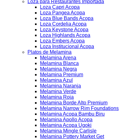
Loza para Restaurantes Importada
Loza Capri Acopa
Loza Pangea Acopa
Loza Blue Bands Acopa
Loza Cordelia Acopa
Loza Keystone Acopa
Loza Highlands Acopa
Loza Embers Acopa
Loza Institucional Acopa
Platos de Melamina
Melamina Arena
Melamina Blanca
Melamina Negra
Melamina Premium
Melamina Azul
Melamina Naranja
Melamina Verde
Melamina Roja
Melamina Borde Alto Premium
Melamina Narrow Rim Foundations
Melamina Acopa Bambu Biru
Melamina Apollo Acopa
Melamina Acopa Ugoki
Melamina Mingle Carlisle
Melamina Pottery Market Get