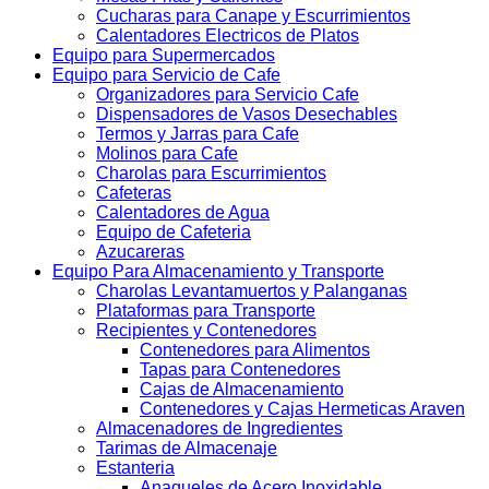
Cucharas para Canape y Escurrimientos
Calentadores Electricos de Platos
Equipo para Supermercados
Equipo para Servicio de Cafe
Organizadores para Servicio Cafe
Dispensadores de Vasos Desechables
Termos y Jarras para Cafe
Molinos para Cafe
Charolas para Escurrimientos
Cafeteras
Calentadores de Agua
Equipo de Cafeteria
Azucareras
Equipo Para Almacenamiento y Transporte
Charolas Levantamuertos y Palanganas
Plataformas para Transporte
Recipientes y Contenedores
Contenedores para Alimentos
Tapas para Contenedores
Cajas de Almacenamiento
Contenedores y Cajas Hermeticas Araven
Almacenadores de Ingredientes
Tarimas de Almacenaje
Estanteria
Anaqueles de Acero Inoxidable