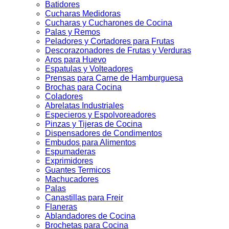
Batidores
Cucharas Medidoras
Cucharas y Cucharones de Cocina
Palas y Remos
Peladores y Cortadores para Frutas
Descorazonadores de Frutas y Verduras
Aros para Huevo
Espatulas y Volteadores
Prensas para Carne de Hamburguesa
Brochas para Cocina
Coladores
Abrelatas Industriales
Especieros y Espolvoreadores
Pinzas y Tijeras de Cocina
Dispensadores de Condimentos
Embudos para Alimentos
Espumaderas
Exprimidores
Guantes Termicos
Machucadores
Palas
Canastillas para Freir
Flaneras
Ablandadores de Cocina
Brochetas para Cocina