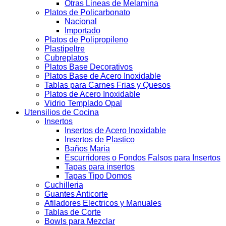
Otras Lineas de Melamina
Platos de Policarbonato
Nacional
Importado
Platos de Polipropileno
Plastipeltre
Cubreplatos
Platos Base Decorativos
Platos Base de Acero Inoxidable
Tablas para Carnes Frias y Quesos
Platos de Acero Inoxidable
Vidrio Templado Opal
Utensilios de Cocina
Insertos
Insertos de Acero Inoxidable
Insertos de Plastico
Baños Maria
Escurridores o Fondos Falsos para Insertos
Tapas para insertos
Tapas Tipo Domos
Cuchilleria
Guantes Anticorte
Afiladores Electricos y Manuales
Tablas de Corte
Bowls para Mezclar