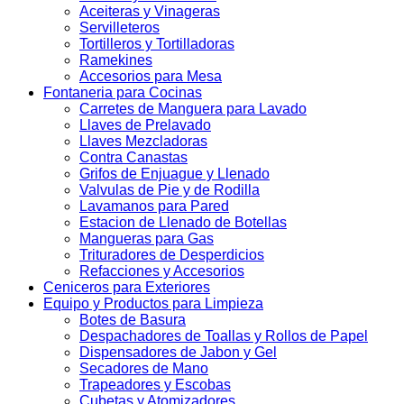
Aceiteras y Vinageras
Servilleteros
Tortilleros y Tortilladoras
Ramekines
Accesorios para Mesa
Fontaneria para Cocinas
Carretes de Manguera para Lavado
Llaves de Prelavado
Llaves Mezcladoras
Contra Canastas
Grifos de Enjuague y Llenado
Valvulas de Pie y de Rodilla
Lavamanos para Pared
Estacion de Llenado de Botellas
Mangueras para Gas
Trituradores de Desperdicios
Refacciones y Accesorios
Ceniceros para Exteriores
Equipo y Productos para Limpieza
Botes de Basura
Despachadores de Toallas y Rollos de Papel
Dispensadores de Jabon y Gel
Secadores de Mano
Trapeadores y Escobas
Cubetas y Atomizadores