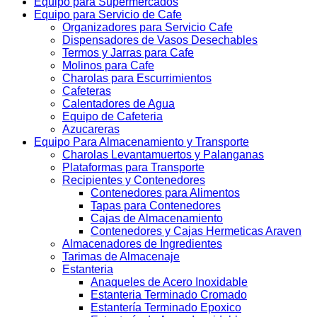
Equipo para Supermercados
Equipo para Servicio de Cafe
Organizadores para Servicio Cafe
Dispensadores de Vasos Desechables
Termos y Jarras para Cafe
Molinos para Cafe
Charolas para Escurrimientos
Cafeteras
Calentadores de Agua
Equipo de Cafeteria
Azucareras
Equipo Para Almacenamiento y Transporte
Charolas Levantamuertos y Palanganas
Plataformas para Transporte
Recipientes y Contenedores
Contenedores para Alimentos
Tapas para Contenedores
Cajas de Almacenamiento
Contenedores y Cajas Hermeticas Araven
Almacenadores de Ingredientes
Tarimas de Almacenaje
Estanteria
Anaqueles de Acero Inoxidable
Estanteria Terminado Cromado
Estantería Terminado Epoxico