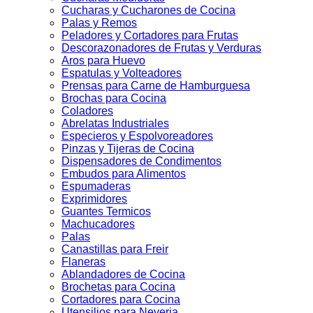
Cucharas y Cucharones de Cocina
Palas y Remos
Peladores y Cortadores para Frutas
Descorazonadores de Frutas y Verduras
Aros para Huevo
Espatulas y Volteadores
Prensas para Carne de Hamburguesa
Brochas para Cocina
Coladores
Abrelatas Industriales
Especieros y Espolvoreadores
Pinzas y Tijeras de Cocina
Dispensadores de Condimentos
Embudos para Alimentos
Espumaderas
Exprimidores
Guantes Termicos
Machucadores
Palas
Canastillas para Freir
Flaneras
Ablandadores de Cocina
Brochetas para Cocina
Cortadores para Cocina
Utensilios para Neveria