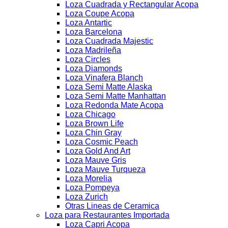
Loza Cuadrada y Rectangular Acopa
Loza Coupe Acopa
Loza Antartic
Loza Barcelona
Loza Cuadrada Majestic
Loza Madrileña
Loza Circles
Loza Diamonds
Loza Vinafera Blanch
Loza Semi Matte Alaska
Loza Semi Matte Manhattan
Loza Redonda Mate Acopa
Loza Chicago
Loza Brown Life
Loza Chin Gray
Loza Cosmic Peach
Loza Gold And Art
Loza Mauve Gris
Loza Mauve Turqueza
Loza Morelia
Loza Pompeya
Loza Zurich
Otras Lineas de Ceramica
Loza para Restaurantes Importada
Loza Capri Acopa