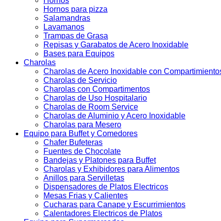
Hornos
Hornos para pizza
Salamandras
Lavamanos
Trampas de Grasa
Repisas y Garabatos de Acero Inoxidable
Bases para Equipos
Charolas
Charolas de Acero Inoxidable con Compartimiento
Charolas de Servicio
Charolas con Compartimentos
Charolas de Uso Hospitalario
Charolas de Room Service
Charolas de Aluminio y Acero Inoxidable
Charolas para Mesero
Equipo para Buffet y Comedores
Chafer Bufeteras
Fuentes de Chocolate
Bandejas y Platones para Buffet
Charolas y Exhibidores para Alimentos
Anillos para Servilletas
Dispensadores de Platos Electricos
Mesas Frias y Calientes
Cucharas para Canape y Escurrimientos
Calentadores Electricos de Platos