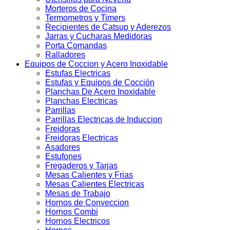
Morteros de Cocina
Termometros y Timers
Recipientes de Catsup y Aderezos
Jarras y Cucharas Medidoras
Porta Comandas
Ralladores
Equipos de Coccion y Acero Inoxidable
Estufas Electricas
Estufas y Equipos de Cocción
Planchas De Acero Inoxidable
Planchas Electricas
Parrillas
Parrillas Electricas de Induccion
Freidoras
Freidoras Electricas
Asadores
Estufones
Fregaderos y Tarjas
Mesas Calientes y Frias
Mesas Calientes Electricas
Mesas de Trabajo
Hornos de Conveccion
Hornos Combi
Hornos Electricos