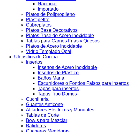
Nacional
Importado
Platos de Polipropileno
Plastipeltre
Cubreplatos
Platos Base Decorativos
Platos Base de Acero Inoxidable
Tablas para Carnes Frias y Quesos
Platos de Acero Inoxidable
Vidrio Templado Opal
Utensilios de Cocina
Insertos
Insertos de Acero Inoxidable
Insertos de Plastico
Baños Maria
Escurridores o Fondos Falsos para Insertos
Tapas para insertos
Tapas Tipo Domos
Cuchilleria
Guantes Anticorte
Afiladores Electricos y Manuales
Tablas de Corte
Bowls para Mezclar
Batidores
Cucharas Medidoras