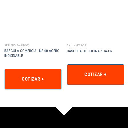
SKU: NVNE-40INOX
SKU: NVKCA-CR
BÁSCULA COMERCIAL NE 40 ACERO
BÁSCULA DE COCINA KCA-CR
INOXIDABLE
COTIZAR +
COTIZAR +