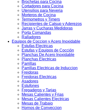
Brochetas para Cocina
Cortadores para Cocina
Utensilios para Neveria
Morteros de Cocina
Termometros y Timers
Recipientes de Catsup y Aderezos
Jarras y Cucharas Medidoras
Porta Comandas
Ralladores
Equipos de Coccion y Acero Inoxidable
Estufas Electricas
Estufas y Equipos de Cocción
Planchas De Acero Inoxidable
Planchas Electricas
Parrillas
Parrillas Electricas de Induccion
Freidoras
Freidoras Electricas
Asadores
Estufones
Fregaderos y Tarjas
Mesas Calientes y Frias
Mesas Calientes Electricas
Mesas de Trabajo
Hornos de Conveccion