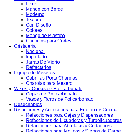
Lisos
Mango con Borde
Moderno
Textura
Con Diseño
Colores
Mango de Plastico
Cuchillos para Cortes
Cristaleria
Nacional
Importado
Jarras De Vidrio
Refractarios
Equipo de Meseros
Cabrillas Porta Charolas
Charolas para Mesero
Vasos y Copas de Policarbonato
Copas de Policarbonato
Vasos y Tarros de Policarbonato
Desechables
Refacciones y Accesorios para Equipo de Cocina
Refacciones para Cajas y Dispensadores
Refacciones de Licuadoras y Turbolicuadores
Refacciones para Abrelatas y Cortadores
Refacciones para Molinos y Sierras de Carne