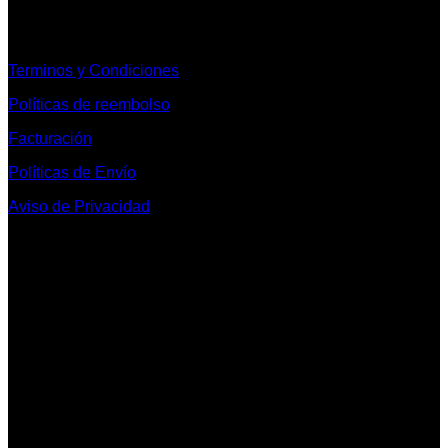
Informacion Legal y Soporte
Terminos y Condiciones
Políticas de reembolso
Facturación
Políticas de Envío
Aviso de Privacidad
Contacto y Redes Sociales
Telefonos de Contacto 33 36153128 y 33 38258014
Whats App de Contacto 33 23851294
Nuestro Show Room:
Av. Vallarta 3233 Int. 10-D
Col. Vallarta Poniente
44110
Guadalajara, Jal.