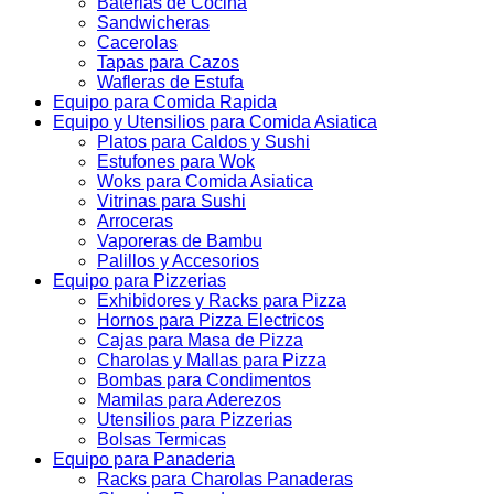
Baterias de Cocina
Sandwicheras
Cacerolas
Tapas para Cazos
Wafleras de Estufa
Equipo para Comida Rapida
Equipo y Utensilios para Comida Asiatica
Platos para Caldos y Sushi
Estufones para Wok
Woks para Comida Asiatica
Vitrinas para Sushi
Arroceras
Vaporeras de Bambu
Palillos y Accesorios
Equipo para Pizzerias
Exhibidores y Racks para Pizza
Hornos para Pizza Electricos
Cajas para Masa de Pizza
Charolas y Mallas para Pizza
Bombas para Condimentos
Mamilas para Aderezos
Utensilios para Pizzerias
Bolsas Termicas
Equipo para Panaderia
Racks para Charolas Panaderas