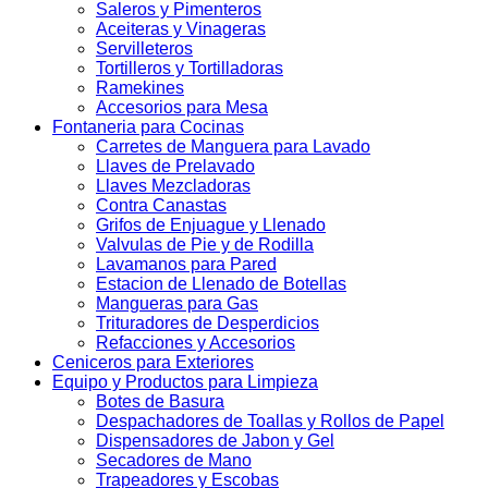
Saleros y Pimenteros
Aceiteras y Vinageras
Servilleteros
Tortilleros y Tortilladoras
Ramekines
Accesorios para Mesa
Fontaneria para Cocinas
Carretes de Manguera para Lavado
Llaves de Prelavado
Llaves Mezcladoras
Contra Canastas
Grifos de Enjuague y Llenado
Valvulas de Pie y de Rodilla
Lavamanos para Pared
Estacion de Llenado de Botellas
Mangueras para Gas
Trituradores de Desperdicios
Refacciones y Accesorios
Ceniceros para Exteriores
Equipo y Productos para Limpieza
Botes de Basura
Despachadores de Toallas y Rollos de Papel
Dispensadores de Jabon y Gel
Secadores de Mano
Trapeadores y Escobas