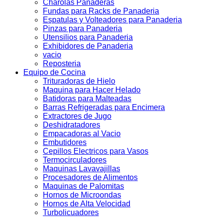
Charolas Panaderas
Fundas para Racks de Panaderia
Espatulas y Volteadores para Panaderia
Pinzas para Panaderia
Utensilios para Panaderia
Exhibidores de Panaderia
vacio
Reposteria
Equipo de Cocina
Trituradoras de Hielo
Maquina para Hacer Helado
Batidoras para Malteadas
Barras Refrigeradas para Encimera
Extractores de Jugo
Deshidratadores
Empacadoras al Vacio
Embutidores
Cepillos Electricos para Vasos
Termocirculadores
Maquinas Lavavajillas
Procesadores de Alimentos
Maquinas de Palomitas
Hornos de Microondas
Hornos de Alta Velocidad
Turbolicuadores