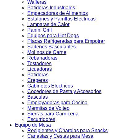
Wafleras
Batidoras Industriales
Empacadoras de Alimentos
Estufones y Parrillas Electricas
Lamparas de Calor
Panini Grill
Equipos para Hot Dogs
Placas Refrigeradas para Empotrar
Sartenes Basculantes
Molinos de Carne
Rebanadoras
Tostadores
Licuadoras
Batidoras
Creperas
Gabinetes Electricos
Cocedores de Pasta y Accesorios
Basculas
Emplayadoras para Cocina
Marmitas de Volteo
Sierras para Carniceria
Escurridores
Equipo de Mesa
Recipientes y Charolas para Snacks
Canastas y Cestas para Mesa