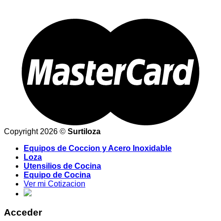
Copyright 2026 ©
Surtiloza
Equipos de Coccion y Acero Inoxidable
Loza
Utensilios de Cocina
Equipo de Cocina
Ver mi Cotizacion
Acceder