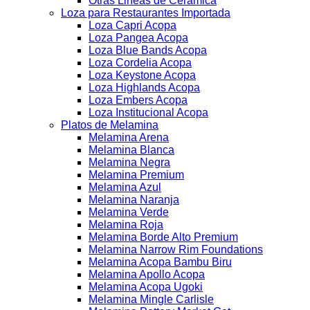
Otras Lineas de Ceramica
Loza para Restaurantes Importada
Loza Capri Acopa
Loza Pangea Acopa
Loza Blue Bands Acopa
Loza Cordelia Acopa
Loza Keystone Acopa
Loza Highlands Acopa
Loza Embers Acopa
Loza Institucional Acopa
Platos de Melamina
Melamina Arena
Melamina Blanca
Melamina Negra
Melamina Premium
Melamina Azul
Melamina Naranja
Melamina Verde
Melamina Roja
Melamina Borde Alto Premium
Melamina Narrow Rim Foundations
Melamina Acopa Bambu Biru
Melamina Apollo Acopa
Melamina Acopa Ugoki
Melamina Mingle Carlisle