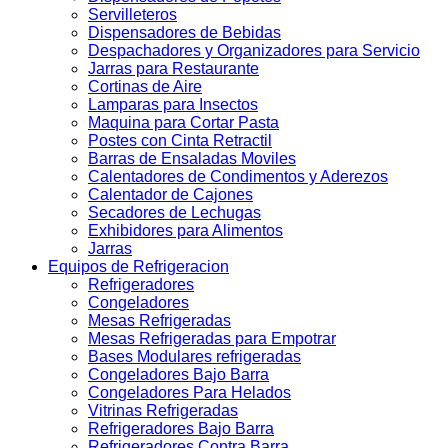
Servilleteros
Dispensadores de Bebidas
Despachadores y Organizadores para Servicio
Jarras para Restaurante
Cortinas de Aire
Lamparas para Insectos
Maquina para Cortar Pasta
Postes con Cinta Retractil
Barras de Ensaladas Moviles
Calentadores de Condimentos y Aderezos
Calentador de Cajones
Secadores de Lechugas
Exhibidores para Alimentos
Jarras
Equipos de Refrigeracion
Refrigeradores
Congeladores
Mesas Refrigeradas
Mesas Refrigeradas para Empotrar
Bases Modulares refrigeradas
Congeladores Bajo Barra
Congeladores Para Helados
Vitrinas Refrigeradas
Refrigeradores Bajo Barra
Refrigeradores Contra Barra