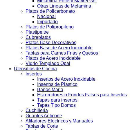
Melamina Pottery Market Get
Otras Lineas de Melamina
Platos de Policarbonato
Nacional
Importado
Platos de Polipropileno
Plastipeltre
Cubreplatos
Platos Base Decorativos
Platos Base de Acero Inoxidable
Tablas para Carnes Frias y Quesos
Platos de Acero Inoxidable
Vidrio Templado Opal
Utensilios de Cocina
Insertos
Insertos de Acero Inoxidable
Insertos de Plastico
Baños Maria
Escurridores o Fondos Falsos para Insertos
Tapas para insertos
Tapas Tipo Domos
Cuchilleria
Guantes Anticorte
Afiladores Electricos y Manuales
Tablas de Corte