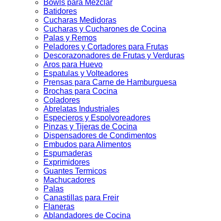
Bowls para Mezclar
Batidores
Cucharas Medidoras
Cucharas y Cucharones de Cocina
Palas y Remos
Peladores y Cortadores para Frutas
Descorazonadores de Frutas y Verduras
Aros para Huevo
Espatulas y Volteadores
Prensas para Carne de Hamburguesa
Brochas para Cocina
Coladores
Abrelatas Industriales
Especieros y Espolvoreadores
Pinzas y Tijeras de Cocina
Dispensadores de Condimentos
Embudos para Alimentos
Espumaderas
Exprimidores
Guantes Termicos
Machucadores
Palas
Canastillas para Freir
Flaneras
Ablandadores de Cocina