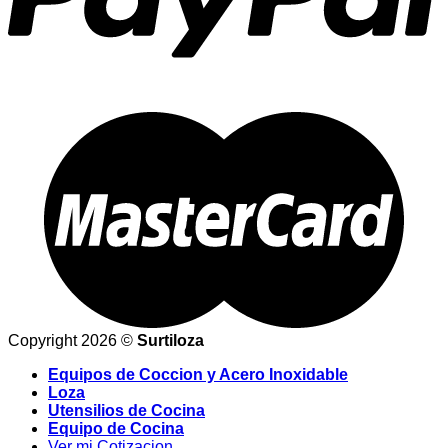
Copyright 2026 ©
Surtiloza
Equipos de Coccion y Acero Inoxidable
Loza
Utensilios de Cocina
Equipo de Cocina
Ver mi Cotizacion