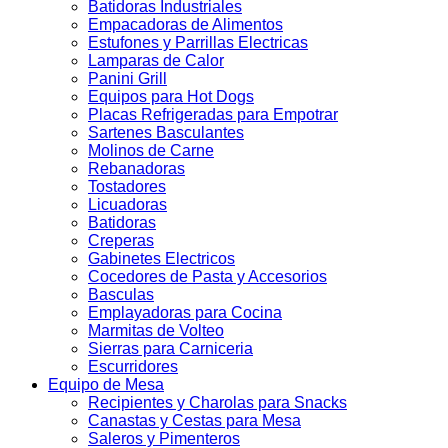
Batidoras Industriales
Empacadoras de Alimentos
Estufones y Parrillas Electricas
Lamparas de Calor
Panini Grill
Equipos para Hot Dogs
Placas Refrigeradas para Empotrar
Sartenes Basculantes
Molinos de Carne
Rebanadoras
Tostadores
Licuadoras
Batidoras
Creperas
Gabinetes Electricos
Cocedores de Pasta y Accesorios
Basculas
Emplayadoras para Cocina
Marmitas de Volteo
Sierras para Carniceria
Escurridores
Equipo de Mesa
Recipientes y Charolas para Snacks
Canastas y Cestas para Mesa
Saleros y Pimenteros