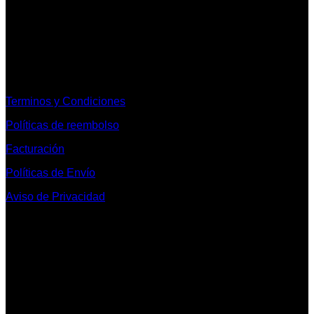
Informacion Legal y Soporte
Terminos y Condiciones
Políticas de reembolso
Facturación
Políticas de Envío
Aviso de Privacidad
Contacto y Redes Sociales
Telefonos de Contacto 33 36153128 y 33 38258014
Whats App de Contacto 33 23851294
Nuestro Show Room:
Av. Vallarta 3233 Int. 10-D
Col. Vallarta Poniente