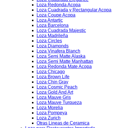
Loza Redonda Acopa
Loza Cuadrada y Rectangular Acopa
Loza Coupe Acopa
Loza Antartic
Loza Barcelona
Loza Cuadrada Majestic
Loza Madrileña
Loza Circles
Loza Diamonds
Loza Vinafera Blanch
Loza Semi Matte Alaska
Loza Semi Matte Manhattan
Loza Redonda Mate Acopa
Loza Chicago
Loza Brown Life
Loza Chin Gray
Loza Cosmic Peach
Loza Gold And Art
Loza Mauve Gris
Loza Mauve Turqueza
Loza Morelia
Loza Pompeya
Loza Zurich
Otras Lineas de Ceramica