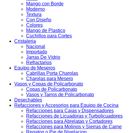
Mango con Borde
Moderno
Textura
Con Diseño
Colores
Mango de Plastico
Cuchillos para Cortes
Cristaleria
Nacional
Importado
Jarras De Vidrio
Refractarios
Equipo de Meseros
Cabrillas Porta Charolas
Charolas para Mesero
Vasos y Copas de Policarbonato
Copas de Policarbonato
Vasos y Tarros de Policarbonato
Desechables
Refacciones y Accesorios para Equipo de Cocina
Refacciones para Cajas y Dispensadores
Refacciones de Licuadoras y Turbolicuadores
Refacciones para Abrelatas y Cortadores
Refacciones para Molinos y Sierras de Carne
Regaton o Pie de Nivelacion