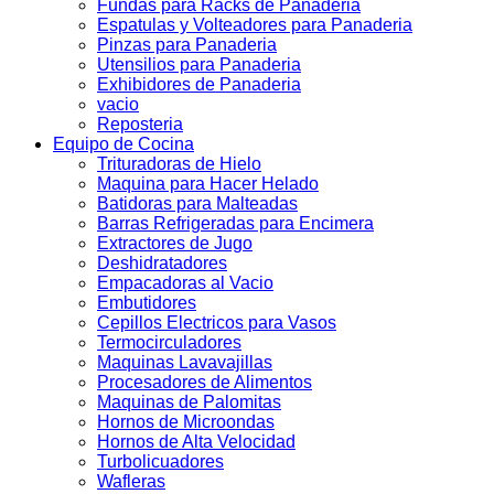
Fundas para Racks de Panaderia
Espatulas y Volteadores para Panaderia
Pinzas para Panaderia
Utensilios para Panaderia
Exhibidores de Panaderia
vacio
Reposteria
Equipo de Cocina
Trituradoras de Hielo
Maquina para Hacer Helado
Batidoras para Malteadas
Barras Refrigeradas para Encimera
Extractores de Jugo
Deshidratadores
Empacadoras al Vacio
Embutidores
Cepillos Electricos para Vasos
Termocirculadores
Maquinas Lavavajillas
Procesadores de Alimentos
Maquinas de Palomitas
Hornos de Microondas
Hornos de Alta Velocidad
Turbolicuadores
Wafleras