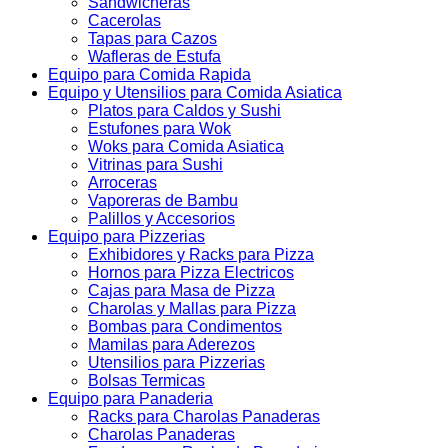
Sandwicheras
Cacerolas
Tapas para Cazos
Wafleras de Estufa
Equipo para Comida Rapida
Equipo y Utensilios para Comida Asiatica
Platos para Caldos y Sushi
Estufones para Wok
Woks para Comida Asiatica
Vitrinas para Sushi
Arroceras
Vaporeras de Bambu
Palillos y Accesorios
Equipo para Pizzerias
Exhibidores y Racks para Pizza
Hornos para Pizza Electricos
Cajas para Masa de Pizza
Charolas y Mallas para Pizza
Bombas para Condimentos
Mamilas para Aderezos
Utensilios para Pizzerias
Bolsas Termicas
Equipo para Panaderia
Racks para Charolas Panaderas
Charolas Panaderas