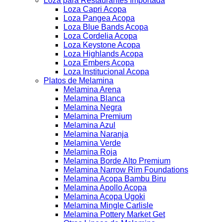
Loza para Restaurantes Importada
Loza Capri Acopa
Loza Pangea Acopa
Loza Blue Bands Acopa
Loza Cordelia Acopa
Loza Keystone Acopa
Loza Highlands Acopa
Loza Embers Acopa
Loza Institucional Acopa
Platos de Melamina
Melamina Arena
Melamina Blanca
Melamina Negra
Melamina Premium
Melamina Azul
Melamina Naranja
Melamina Verde
Melamina Roja
Melamina Borde Alto Premium
Melamina Narrow Rim Foundations
Melamina Acopa Bambu Biru
Melamina Apollo Acopa
Melamina Acopa Ugoki
Melamina Mingle Carlisle
Melamina Pottery Market Get