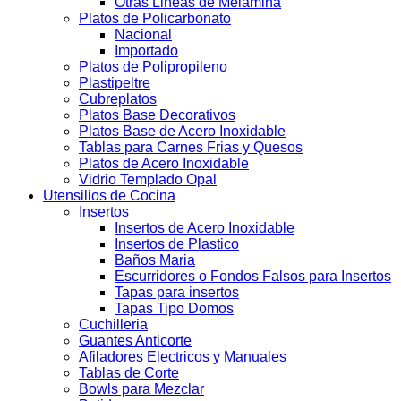
Otras Lineas de Melamina
Platos de Policarbonato
Nacional
Importado
Platos de Polipropileno
Plastipeltre
Cubreplatos
Platos Base Decorativos
Platos Base de Acero Inoxidable
Tablas para Carnes Frias y Quesos
Platos de Acero Inoxidable
Vidrio Templado Opal
Utensilios de Cocina
Insertos
Insertos de Acero Inoxidable
Insertos de Plastico
Baños Maria
Escurridores o Fondos Falsos para Insertos
Tapas para insertos
Tapas Tipo Domos
Cuchilleria
Guantes Anticorte
Afiladores Electricos y Manuales
Tablas de Corte
Bowls para Mezclar