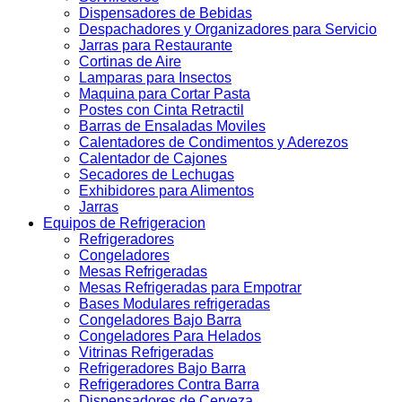
Dispensadores de Bebidas
Despachadores y Organizadores para Servicio
Jarras para Restaurante
Cortinas de Aire
Lamparas para Insectos
Maquina para Cortar Pasta
Postes con Cinta Retractil
Barras de Ensaladas Moviles
Calentadores de Condimentos y Aderezos
Calentador de Cajones
Secadores de Lechugas
Exhibidores para Alimentos
Jarras
Equipos de Refrigeracion
Refrigeradores
Congeladores
Mesas Refrigeradas
Mesas Refrigeradas para Empotrar
Bases Modulares refrigeradas
Congeladores Bajo Barra
Congeladores Para Helados
Vitrinas Refrigeradas
Refrigeradores Bajo Barra
Refrigeradores Contra Barra
Dispensadores de Cerveza