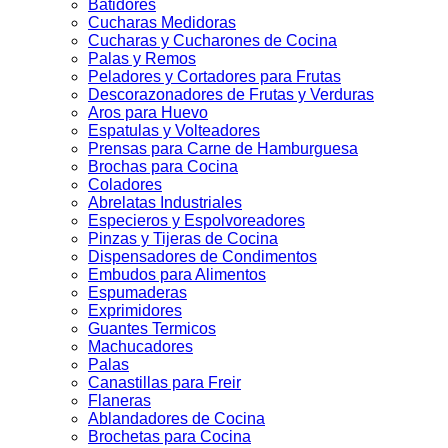
Batidores
Cucharas Medidoras
Cucharas y Cucharones de Cocina
Palas y Remos
Peladores y Cortadores para Frutas
Descorazonadores de Frutas y Verduras
Aros para Huevo
Espatulas y Volteadores
Prensas para Carne de Hamburguesa
Brochas para Cocina
Coladores
Abrelatas Industriales
Especieros y Espolvoreadores
Pinzas y Tijeras de Cocina
Dispensadores de Condimentos
Embudos para Alimentos
Espumaderas
Exprimidores
Guantes Termicos
Machucadores
Palas
Canastillas para Freir
Flaneras
Ablandadores de Cocina
Brochetas para Cocina