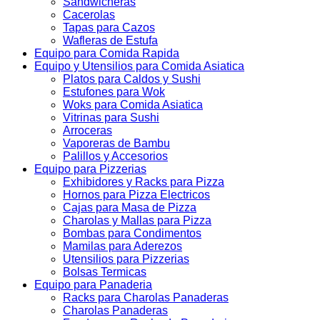
Sandwicheras
Cacerolas
Tapas para Cazos
Wafleras de Estufa
Equipo para Comida Rapida
Equipo y Utensilios para Comida Asiatica
Platos para Caldos y Sushi
Estufones para Wok
Woks para Comida Asiatica
Vitrinas para Sushi
Arroceras
Vaporeras de Bambu
Palillos y Accesorios
Equipo para Pizzerias
Exhibidores y Racks para Pizza
Hornos para Pizza Electricos
Cajas para Masa de Pizza
Charolas y Mallas para Pizza
Bombas para Condimentos
Mamilas para Aderezos
Utensilios para Pizzerias
Bolsas Termicas
Equipo para Panaderia
Racks para Charolas Panaderas
Charolas Panaderas