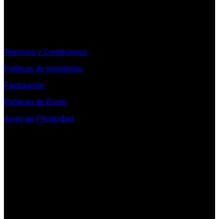
Informacion Legal y Soporte
Terminos y Condiciones
Políticas de reembolso
Facturación
Políticas de Envío
Aviso de Privacidad
Contacto y Redes Sociales
Telefonos de Contacto 33 36153128 y 33 38258014
Whats App de Contacto 33 23851294
Nuestro Show Room:
Av. Vallarta 3233 Int. 10-D
Col. Vallarta Poniente
44110
Guadalajara, Jal.