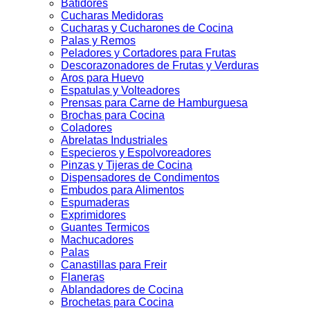
Batidores
Cucharas Medidoras
Cucharas y Cucharones de Cocina
Palas y Remos
Peladores y Cortadores para Frutas
Descorazonadores de Frutas y Verduras
Aros para Huevo
Espatulas y Volteadores
Prensas para Carne de Hamburguesa
Brochas para Cocina
Coladores
Abrelatas Industriales
Especieros y Espolvoreadores
Pinzas y Tijeras de Cocina
Dispensadores de Condimentos
Embudos para Alimentos
Espumaderas
Exprimidores
Guantes Termicos
Machucadores
Palas
Canastillas para Freir
Flaneras
Ablandadores de Cocina
Brochetas para Cocina