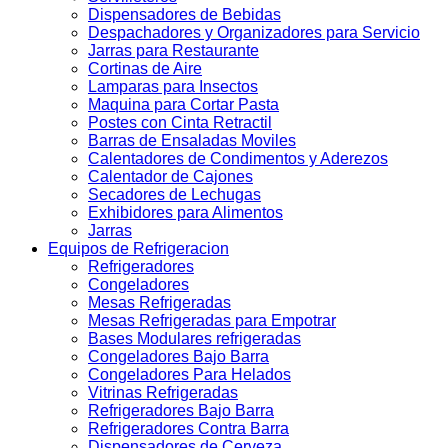
Dispensadores de Bebidas
Despachadores y Organizadores para Servicio
Jarras para Restaurante
Cortinas de Aire
Lamparas para Insectos
Maquina para Cortar Pasta
Postes con Cinta Retractil
Barras de Ensaladas Moviles
Calentadores de Condimentos y Aderezos
Calentador de Cajones
Secadores de Lechugas
Exhibidores para Alimentos
Jarras
Equipos de Refrigeracion
Refrigeradores
Congeladores
Mesas Refrigeradas
Mesas Refrigeradas para Empotrar
Bases Modulares refrigeradas
Congeladores Bajo Barra
Congeladores Para Helados
Vitrinas Refrigeradas
Refrigeradores Bajo Barra
Refrigeradores Contra Barra
Dispensadores de Cerveza