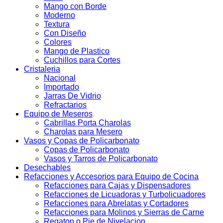
Mango con Borde
Moderno
Textura
Con Diseño
Colores
Mango de Plastico
Cuchillos para Cortes
Cristaleria
Nacional
Importado
Jarras De Vidrio
Refractarios
Equipo de Meseros
Cabrillas Porta Charolas
Charolas para Mesero
Vasos y Copas de Policarbonato
Copas de Policarbonato
Vasos y Tarros de Policarbonato
Desechables
Refacciones y Accesorios para Equipo de Cocina
Refacciones para Cajas y Dispensadores
Refacciones de Licuadoras y Turbolicuadores
Refacciones para Abrelatas y Cortadores
Refacciones para Molinos y Sierras de Carne
Regaton o Pie de Nivelacion