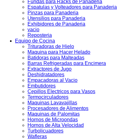
Fundas para Racks de Panaderia
Espatulas y Volteadores para Panaderia
Pinzas para Panaderia
Utensilios para Panaderia
Exhibidores de Panaderia
vacio
Reposteria
Equipo de Cocina
Trituradoras de Hielo
Maquina para Hacer Helado
Batidoras para Malteadas
Barras Refrigeradas para Encimera
Extractores de Jugo
Deshidratadores
Empacadoras al Vacio
Embutidores
Cepillos Electricos para Vasos
Termocirculadores
Maquinas Lavavajillas
Procesadores de Alimentos
Maquinas de Palomitas
Hornos de Microondas
Hornos de Alta Velocidad
Turbolicuadores
Wafleras