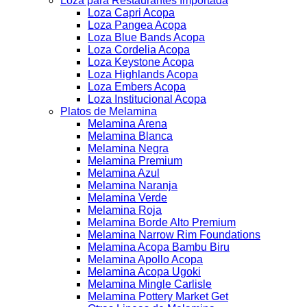
Loza para Restaurantes Importada
Loza Capri Acopa
Loza Pangea Acopa
Loza Blue Bands Acopa
Loza Cordelia Acopa
Loza Keystone Acopa
Loza Highlands Acopa
Loza Embers Acopa
Loza Institucional Acopa
Platos de Melamina
Melamina Arena
Melamina Blanca
Melamina Negra
Melamina Premium
Melamina Azul
Melamina Naranja
Melamina Verde
Melamina Roja
Melamina Borde Alto Premium
Melamina Narrow Rim Foundations
Melamina Acopa Bambu Biru
Melamina Apollo Acopa
Melamina Acopa Ugoki
Melamina Mingle Carlisle
Melamina Pottery Market Get