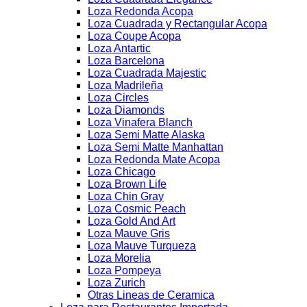
Loza Redonda Acopa
Loza Cuadrada y Rectangular Acopa
Loza Coupe Acopa
Loza Antartic
Loza Barcelona
Loza Cuadrada Majestic
Loza Madrileña
Loza Circles
Loza Diamonds
Loza Vinafera Blanch
Loza Semi Matte Alaska
Loza Semi Matte Manhattan
Loza Redonda Mate Acopa
Loza Chicago
Loza Brown Life
Loza Chin Gray
Loza Cosmic Peach
Loza Gold And Art
Loza Mauve Gris
Loza Mauve Turqueza
Loza Morelia
Loza Pompeya
Loza Zurich
Otras Lineas de Ceramica