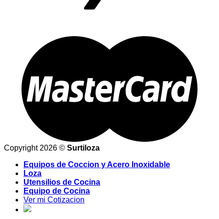
Copyright 2026 ©
Surtiloza
Equipos de Coccion y Acero Inoxidable
Loza
Utensilios de Cocina
Equipo de Cocina
Ver mi Cotizacion