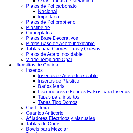
Otras Lineas de Melamina
Platos de Policarbonato
Nacional
Importado
Platos de Polipropileno
Plastipeltre
Cubreplatos
Platos Base Decorativos
Platos Base de Acero Inoxidable
Tablas para Carnes Frias y Quesos
Platos de Acero Inoxidable
Vidrio Templado Opal
Utensilios de Cocina
Insertos
Insertos de Acero Inoxidable
Insertos de Plastico
Baños Maria
Escurridores o Fondos Falsos para Insertos
Tapas para insertos
Tapas Tipo Domos
Cuchilleria
Guantes Anticorte
Afiladores Electricos y Manuales
Tablas de Corte
Bowls para Mezclar