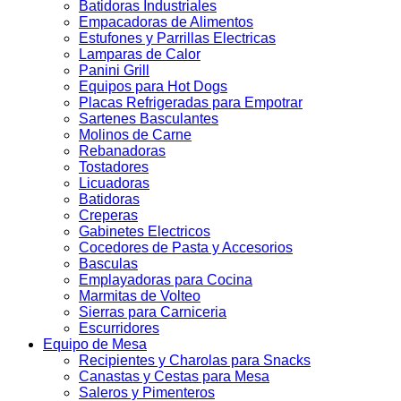
Batidoras Industriales
Empacadoras de Alimentos
Estufones y Parrillas Electricas
Lamparas de Calor
Panini Grill
Equipos para Hot Dogs
Placas Refrigeradas para Empotrar
Sartenes Basculantes
Molinos de Carne
Rebanadoras
Tostadores
Licuadoras
Batidoras
Creperas
Gabinetes Electricos
Cocedores de Pasta y Accesorios
Basculas
Emplayadoras para Cocina
Marmitas de Volteo
Sierras para Carniceria
Escurridores
Equipo de Mesa
Recipientes y Charolas para Snacks
Canastas y Cestas para Mesa
Saleros y Pimenteros