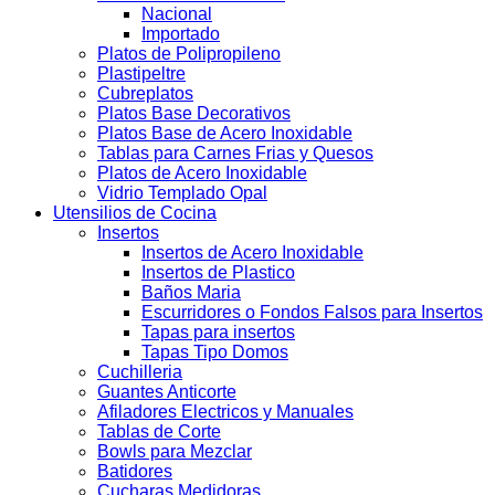
Nacional
Importado
Platos de Polipropileno
Plastipeltre
Cubreplatos
Platos Base Decorativos
Platos Base de Acero Inoxidable
Tablas para Carnes Frias y Quesos
Platos de Acero Inoxidable
Vidrio Templado Opal
Utensilios de Cocina
Insertos
Insertos de Acero Inoxidable
Insertos de Plastico
Baños Maria
Escurridores o Fondos Falsos para Insertos
Tapas para insertos
Tapas Tipo Domos
Cuchilleria
Guantes Anticorte
Afiladores Electricos y Manuales
Tablas de Corte
Bowls para Mezclar
Batidores
Cucharas Medidoras