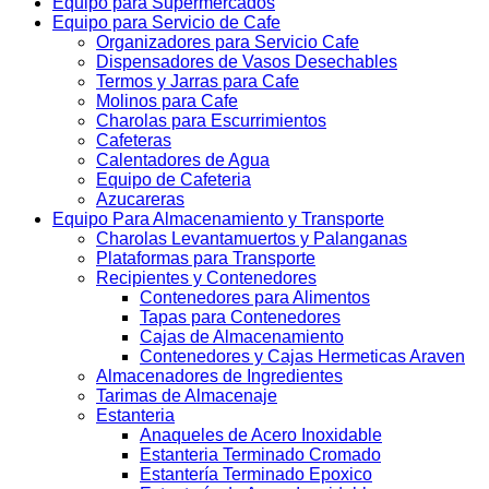
Equipo para Supermercados
Equipo para Servicio de Cafe
Organizadores para Servicio Cafe
Dispensadores de Vasos Desechables
Termos y Jarras para Cafe
Molinos para Cafe
Charolas para Escurrimientos
Cafeteras
Calentadores de Agua
Equipo de Cafeteria
Azucareras
Equipo Para Almacenamiento y Transporte
Charolas Levantamuertos y Palanganas
Plataformas para Transporte
Recipientes y Contenedores
Contenedores para Alimentos
Tapas para Contenedores
Cajas de Almacenamiento
Contenedores y Cajas Hermeticas Araven
Almacenadores de Ingredientes
Tarimas de Almacenaje
Estanteria
Anaqueles de Acero Inoxidable
Estanteria Terminado Cromado
Estantería Terminado Epoxico