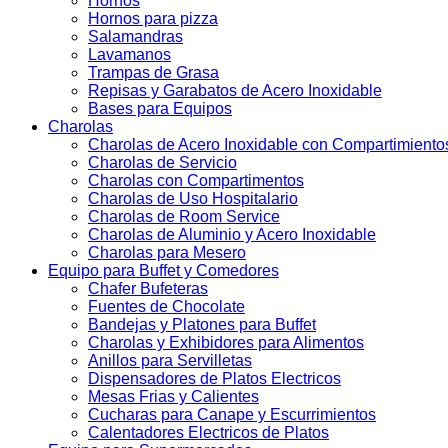
Hornos
Hornos para pizza
Salamandras
Lavamanos
Trampas de Grasa
Repisas y Garabatos de Acero Inoxidable
Bases para Equipos
Charolas
Charolas de Acero Inoxidable con Compartimiento
Charolas de Servicio
Charolas con Compartimentos
Charolas de Uso Hospitalario
Charolas de Room Service
Charolas de Aluminio y Acero Inoxidable
Charolas para Mesero
Equipo para Buffet y Comedores
Chafer Bufeteras
Fuentes de Chocolate
Bandejas y Platones para Buffet
Charolas y Exhibidores para Alimentos
Anillos para Servilletas
Dispensadores de Platos Electricos
Mesas Frias y Calientes
Cucharas para Canape y Escurrimientos
Calentadores Electricos de Platos