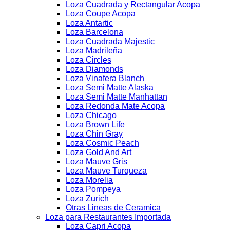
Loza Cuadrada y Rectangular Acopa
Loza Coupe Acopa
Loza Antartic
Loza Barcelona
Loza Cuadrada Majestic
Loza Madrileña
Loza Circles
Loza Diamonds
Loza Vinafera Blanch
Loza Semi Matte Alaska
Loza Semi Matte Manhattan
Loza Redonda Mate Acopa
Loza Chicago
Loza Brown Life
Loza Chin Gray
Loza Cosmic Peach
Loza Gold And Art
Loza Mauve Gris
Loza Mauve Turqueza
Loza Morelia
Loza Pompeya
Loza Zurich
Otras Lineas de Ceramica
Loza para Restaurantes Importada
Loza Capri Acopa