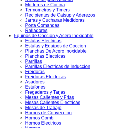
Morteros de Cocina
Termometros y Timers
Recipientes de Catsup y Aderezos
Jarras y Cucharas Medidoras
Porta Comandas
Ralladores
Equipos de Coccion y Acero Inoxidable
Estufas Electricas
Estufas y Equipos de Cocción
Planchas De Acero Inoxidable
Planchas Electricas
Parrillas
Parrillas Electricas de Induccion
Freidoras
Freidoras Electricas
Asadores
Estufones
Fregaderos y Tarjas
Mesas Calientes y Frias
Mesas Calientes Electricas
Mesas de Trabajo
Hornos de Conveccion
Hornos Combi
Hornos Electricos