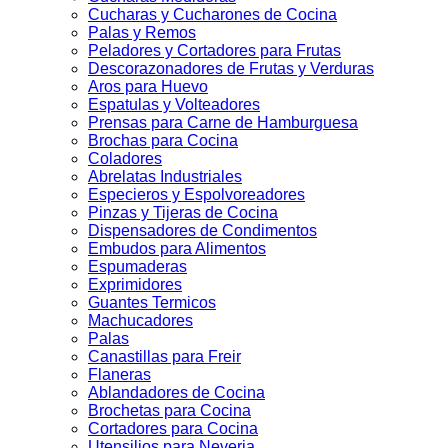
Cucharas y Cucharones de Cocina
Palas y Remos
Peladores y Cortadores para Frutas
Descorazonadores de Frutas y Verduras
Aros para Huevo
Espatulas y Volteadores
Prensas para Carne de Hamburguesa
Brochas para Cocina
Coladores
Abrelatas Industriales
Especieros y Espolvoreadores
Pinzas y Tijeras de Cocina
Dispensadores de Condimentos
Embudos para Alimentos
Espumaderas
Exprimidores
Guantes Termicos
Machucadores
Palas
Canastillas para Freir
Flaneras
Ablandadores de Cocina
Brochetas para Cocina
Cortadores para Cocina
Utensilios para Neveria