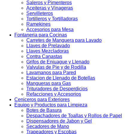
Saleros y Pimenteros
Aceiteras y Vinageras
Servilleteros
Tortilleros y Tortilladoras
Ramekines
Accesorios para Mesa
Fontaneria para Cocinas
Carretes de Manguera para Lavado
Llaves de Prelavado
Llaves Mezcladoras
Contra Canastas
Grifos de Enjuague y Llenado
Valvulas de Pie y de Rodilla
Lavamanos para Pared
Estacion de Llenado de Botellas
Mangueras para Gas
Trituradores de Desperdicios
Refacciones y Accesorios
Ceniceros para Exteriores
Equipo y Productos para Limpieza
Botes de Basura
Despachadores de Toallas y Rollos de Papel
Dispensadores de Jabon y Gel
Secadores de Mano
Trapeadores y Escobas