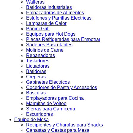
Wafleras
Batidoras Industriales
Empacadoras de Alimentos
Estufones y Parrillas Electricas
Lamparas de Calor
Panini Grill
Equipos para Hot Dogs
Placas Refrigeradas para Empotrar
Sartenes Basculantes
Molinos de Carne
Rebanadoras
Tostadores
Licuadoras
Batidoras
Creperas
Gabinetes Electricos
Cocedores de Pasta y Accesorios
Basculas
Emplayadoras para Cocina
Marmitas de Volteo
Sierras para Carniceria
Escurridores
Equipo de Mesa
Recipientes y Charolas para Snacks
Canastas y Cestas para Mesa