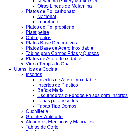
Melamina Pottery Market Get
Otras Lineas de Melamina
Platos de Policarbonato
Nacional
Importado
Platos de Polipropileno
Plastipeltre
Cubreplatos
Platos Base Decorativos
Platos Base de Acero Inoxidable
Tablas para Carnes Frias y Quesos
Platos de Acero Inoxidable
Vidrio Templado Opal
Utensilios de Cocina
Insertos
Insertos de Acero Inoxidable
Insertos de Plastico
Baños Maria
Escurridores o Fondos Falsos para Insertos
Tapas para insertos
Tapas Tipo Domos
Cuchilleria
Guantes Anticorte
Afiladores Electricos y Manuales
Tablas de Corte