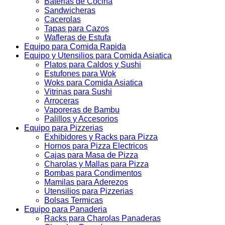
Baterias de Cocina
Sandwicheras
Cacerolas
Tapas para Cazos
Wafleras de Estufa
Equipo para Comida Rapida
Equipo y Utensilios para Comida Asiatica
Platos para Caldos y Sushi
Estufones para Wok
Woks para Comida Asiatica
Vitrinas para Sushi
Arroceras
Vaporeras de Bambu
Palillos y Accesorios
Equipo para Pizzerias
Exhibidores y Racks para Pizza
Hornos para Pizza Electricos
Cajas para Masa de Pizza
Charolas y Mallas para Pizza
Bombas para Condimentos
Mamilas para Aderezos
Utensilios para Pizzerias
Bolsas Termicas
Equipo para Panaderia
Racks para Charolas Panaderas