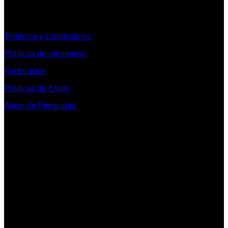
Informacion Legal y Soporte
Terminos y Condiciones
Políticas de reembolso
Facturación
Políticas de Envío
Aviso de Privacidad
Contacto y Redes Sociales
Telefonos de Contacto 33 36153128 y 33 38258014
Whats App de Contacto 33 23851294
Nuestro Show Room:
Av. Vallarta 3233 Int. 10-D
Col. Vallarta Poniente
44110
Guadalajara, Jal.