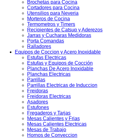
Brochetas para Cocina
Cortadores para Cocina
Utensilios para Neveria
Morteros de Cocina
Termometros y Timers
Recipientes de Catsup y Aderezos
Jarras y Cucharas Medidoras
Porta Comandas
Ralladores
Equipos de Coccion y Acero Inoxidable
Estufas Electricas
Estufas y Equipos de Cocción
Planchas De Acero Inoxidable
Planchas Electricas
Parrillas
Parrillas Electricas de Induccion
Freidoras
Freidoras Electricas
Asadores
Estufones
Fregaderos y Tarjas
Mesas Calientes y Frias
Mesas Calientes Electricas
Mesas de Trabajo
Hornos de Conveccion