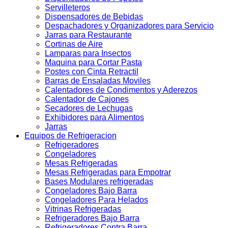
Servilleteros
Dispensadores de Bebidas
Despachadores y Organizadores para Servicio
Jarras para Restaurante
Cortinas de Aire
Lamparas para Insectos
Maquina para Cortar Pasta
Postes con Cinta Retractil
Barras de Ensaladas Moviles
Calentadores de Condimentos y Aderezos
Calentador de Cajones
Secadores de Lechugas
Exhibidores para Alimentos
Jarras
Equipos de Refrigeracion
Refrigeradores
Congeladores
Mesas Refrigeradas
Mesas Refrigeradas para Empotrar
Bases Modulares refrigeradas
Congeladores Bajo Barra
Congeladores Para Helados
Vitrinas Refrigeradas
Refrigeradores Bajo Barra
Refrigeradores Contra Barra