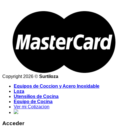
Copyright 2026 ©
Surtiloza
Equipos de Coccion y Acero Inoxidable
Loza
Utensilios de Cocina
Equipo de Cocina
Ver mi Cotizacion
Acceder