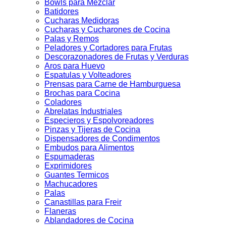
Bowls para Mezclar
Batidores
Cucharas Medidoras
Cucharas y Cucharones de Cocina
Palas y Remos
Peladores y Cortadores para Frutas
Descorazonadores de Frutas y Verduras
Aros para Huevo
Espatulas y Volteadores
Prensas para Carne de Hamburguesa
Brochas para Cocina
Coladores
Abrelatas Industriales
Especieros y Espolvoreadores
Pinzas y Tijeras de Cocina
Dispensadores de Condimentos
Embudos para Alimentos
Espumaderas
Exprimidores
Guantes Termicos
Machucadores
Palas
Canastillas para Freir
Flaneras
Ablandadores de Cocina