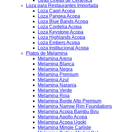
Otras Lineas de Ceramica
Loza para Restaurantes Importada
Loza Capri Acopa
Loza Pangea Acopa
Loza Blue Bands Acopa
Loza Cordelia Acopa
Loza Keystone Acopa
Loza Highlands Acopa
Loza Embers Acopa
Loza Institucional Acopa
Platos de Melamina
Melamina Arena
Melamina Blanca
Melamina Negra
Melamina Premium
Melamina Azul
Melamina Naranja
Melamina Verde
Melamina Roja
Melamina Borde Alto Premium
Melamina Narrow Rim Foundations
Melamina Acopa Bambu Biru
Melamina Apollo Acopa
Melamina Acopa Ugoki
Melamina Mingle Carlisle