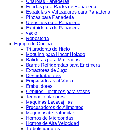
Charolas Panaderas
Fundas para Racks de Panaderia
Espatulas y Volteadores para Panaderia
Pinzas para Panaderia
Utensilios para Panaderia
Exhibidores de Panaderia
vacio
Reposteria
Equipo de Cocina
Trituradoras de Hielo
Maquina para Hacer Helado
Batidoras para Malteadas
Barras Refrigeradas para Encimera
Extractores de Jugo
Deshidratadores
Empacadoras al Vacio
Embutidores
Cepillos Electricos para Vasos
Termocirculadores
Maquinas Lavavajillas
Procesadores de Alimentos
Maquinas de Palomitas
Hornos de Microondas
Hornos de Alta Velocidad
Turbolicuadores