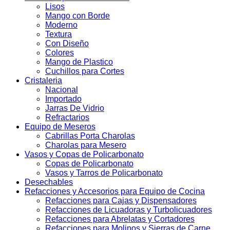
Lisos
Mango con Borde
Moderno
Textura
Con Diseño
Colores
Mango de Plastico
Cuchillos para Cortes
Cristaleria
Nacional
Importado
Jarras De Vidrio
Refractarios
Equipo de Meseros
Cabrillas Porta Charolas
Charolas para Mesero
Vasos y Copas de Policarbonato
Copas de Policarbonato
Vasos y Tarros de Policarbonato
Desechables
Refacciones y Accesorios para Equipo de Cocina
Refacciones para Cajas y Dispensadores
Refacciones de Licuadoras y Turbolicuadores
Refacciones para Abrelatas y Cortadores
Refacciones para Molinos y Sierras de Carne