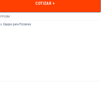
COTIZAR +
PPI38M
ía:
Equipo para Pizzerias