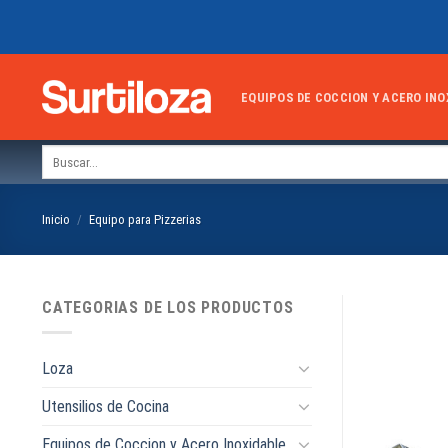
Skip
to
content
EQUIPOS DE COCCION Y ACERO INO
Buscar
por:
Inicio
/
Equipo para Pizzerias
CATEGORIAS DE LOS PRODUCTOS
Loza
Utensilios de Cocina
Equipos de Coccion y Acero Inoxidable