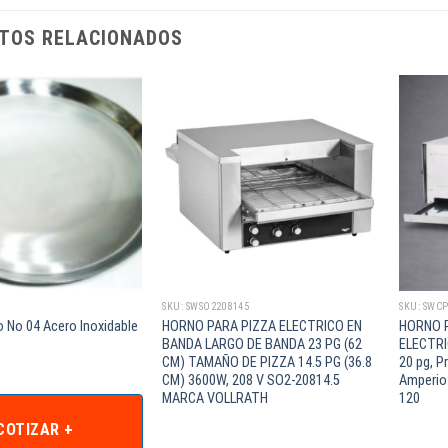
TOS RELACIONADOS
SKU: SWSO2208145
SKU: SWC
o No 04 Acero Inoxidable
HORNO PARA PIZZA ELECTRICO EN
HORNO P
BANDA LARGO DE BANDA 23 PG (62
ELECTRI
CM) TAMAÑO DE PIZZA 14.5 PG (36.8
20 pg, P
CM) 3600W, 208 V SO2-20814.5
Amperios
MARCA VOLLRATH
120
COTIZAR +