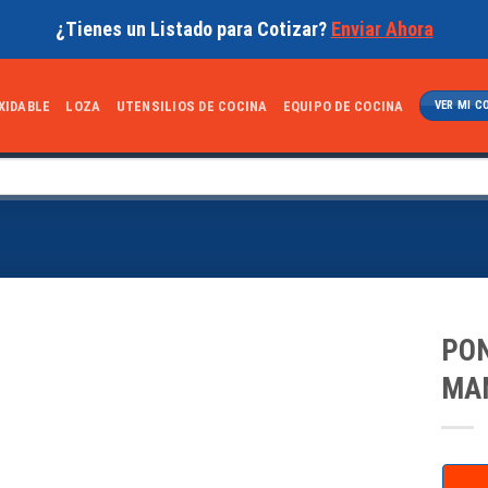
¿Tienes un Listado para Cotizar?
Enviar Ahora
XIDABLE
LOZA
UTENSILIOS DE COCINA
EQUIPO DE COCINA
VER MI C
PON
MA