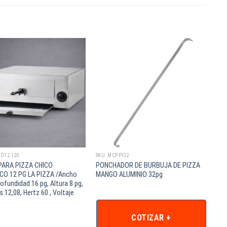
PO12 120
SKU: MCPPI32
ARA PIZZA CHICO
PONCHADOR DE BURBUJA DE PIZZA
CO 12 PG LA PIZZA /Ancho
MANGO ALUMINIO 32pg
rofundidad 16 pg, Altura 8 pg,
 12,08, Hertz 60 , Voltaje
COTIZAR +