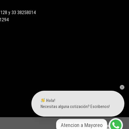
3128 y 33 38258014
51294
Hola!
Necesitas alguna cotización? Escribenos!
Atencion a Mayoreo