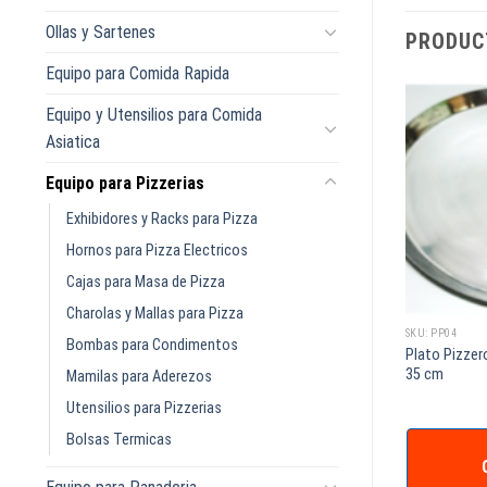
Ollas y Sartenes
PRODUC
Equipo para Comida Rapida
Equipo y Utensilios para Comida
Asiatica
Equipo para Pizzerias
Exhibidores y Racks para Pizza
Hornos para Pizza Electricos
Cajas para Masa de Pizza
Charolas y Mallas para Pizza
SKU: SWP9810
SKU: PP04
Bombas para Condimentos
DISPENSADOR DE CONDIMENTOS San
Plato Pizzer
 DE MADERA 36pg
Jamar P9810 – 1 GALON / 3.78 LTS
35 cm
Mamilas para Aderezos
Utensilios para Pizzerias
Bolsas Termicas
IZAR +
COTIZAR +