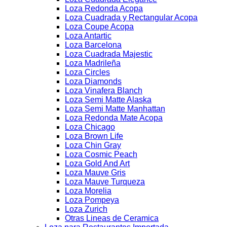
Loza Redonda Acopa
Loza Cuadrada y Rectangular Acopa
Loza Coupe Acopa
Loza Antartic
Loza Barcelona
Loza Cuadrada Majestic
Loza Madrileña
Loza Circles
Loza Diamonds
Loza Vinafera Blanch
Loza Semi Matte Alaska
Loza Semi Matte Manhattan
Loza Redonda Mate Acopa
Loza Chicago
Loza Brown Life
Loza Chin Gray
Loza Cosmic Peach
Loza Gold And Art
Loza Mauve Gris
Loza Mauve Turqueza
Loza Morelia
Loza Pompeya
Loza Zurich
Otras Lineas de Ceramica