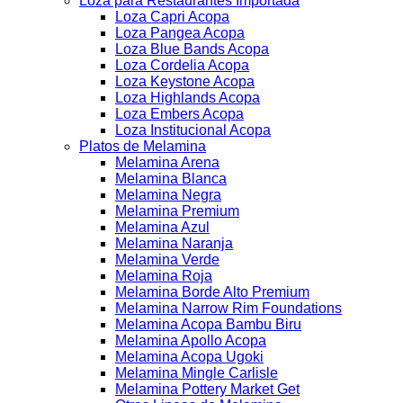
Loza para Restaurantes Importada
Loza Capri Acopa
Loza Pangea Acopa
Loza Blue Bands Acopa
Loza Cordelia Acopa
Loza Keystone Acopa
Loza Highlands Acopa
Loza Embers Acopa
Loza Institucional Acopa
Platos de Melamina
Melamina Arena
Melamina Blanca
Melamina Negra
Melamina Premium
Melamina Azul
Melamina Naranja
Melamina Verde
Melamina Roja
Melamina Borde Alto Premium
Melamina Narrow Rim Foundations
Melamina Acopa Bambu Biru
Melamina Apollo Acopa
Melamina Acopa Ugoki
Melamina Mingle Carlisle
Melamina Pottery Market Get