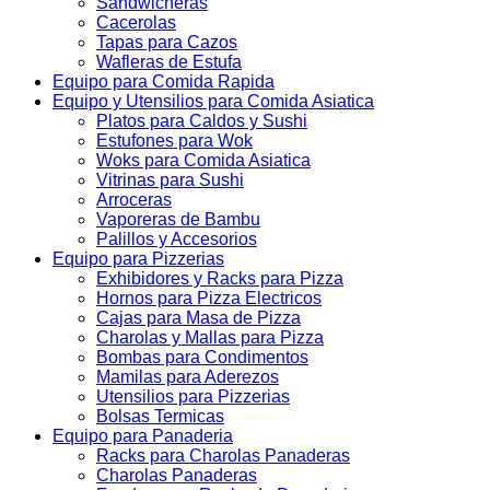
Sandwicheras
Cacerolas
Tapas para Cazos
Wafleras de Estufa
Equipo para Comida Rapida
Equipo y Utensilios para Comida Asiatica
Platos para Caldos y Sushi
Estufones para Wok
Woks para Comida Asiatica
Vitrinas para Sushi
Arroceras
Vaporeras de Bambu
Palillos y Accesorios
Equipo para Pizzerias
Exhibidores y Racks para Pizza
Hornos para Pizza Electricos
Cajas para Masa de Pizza
Charolas y Mallas para Pizza
Bombas para Condimentos
Mamilas para Aderezos
Utensilios para Pizzerias
Bolsas Termicas
Equipo para Panaderia
Racks para Charolas Panaderas
Charolas Panaderas