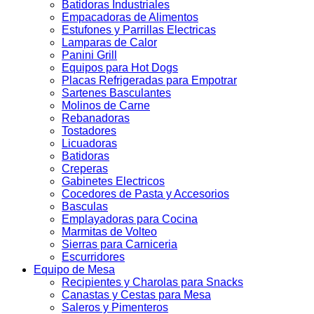
Batidoras Industriales
Empacadoras de Alimentos
Estufones y Parrillas Electricas
Lamparas de Calor
Panini Grill
Equipos para Hot Dogs
Placas Refrigeradas para Empotrar
Sartenes Basculantes
Molinos de Carne
Rebanadoras
Tostadores
Licuadoras
Batidoras
Creperas
Gabinetes Electricos
Cocedores de Pasta y Accesorios
Basculas
Emplayadoras para Cocina
Marmitas de Volteo
Sierras para Carniceria
Escurridores
Equipo de Mesa
Recipientes y Charolas para Snacks
Canastas y Cestas para Mesa
Saleros y Pimenteros