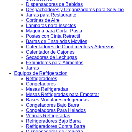
Dispensadores de Bebidas
Despachadores y Organizadores para Servicio
Jarras para Restaurante
Cortinas de Aire
Lamparas para Insectos
Maquina para Cortar Pasta
Postes con Cinta Retractil
Barras de Ensaladas Moviles
Calentadores de Condimentos y Aderezos
Calentador de Cajones
Secadores de Lechugas
Exhibidores para Alimentos
Jarras
Equipos de Refrigeracion
Refrigeradores
Congeladores
Mesas Refrigeradas
Mesas Refrigeradas para Empotrar
Bases Modulares refrigeradas
Congeladores Bajo Barra
Congeladores Para Helados
Vitrinas Refrigeradas
Refrigeradores Bajo Barra
Refrigeradores Contra Barra
Dispensadores de Cerveza