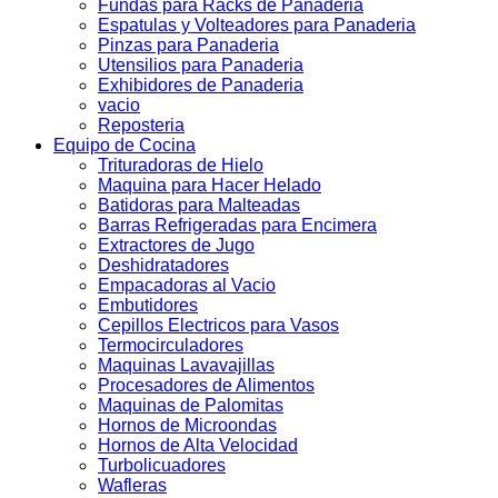
Fundas para Racks de Panaderia
Espatulas y Volteadores para Panaderia
Pinzas para Panaderia
Utensilios para Panaderia
Exhibidores de Panaderia
vacio
Reposteria
Equipo de Cocina
Trituradoras de Hielo
Maquina para Hacer Helado
Batidoras para Malteadas
Barras Refrigeradas para Encimera
Extractores de Jugo
Deshidratadores
Empacadoras al Vacio
Embutidores
Cepillos Electricos para Vasos
Termocirculadores
Maquinas Lavavajillas
Procesadores de Alimentos
Maquinas de Palomitas
Hornos de Microondas
Hornos de Alta Velocidad
Turbolicuadores
Wafleras