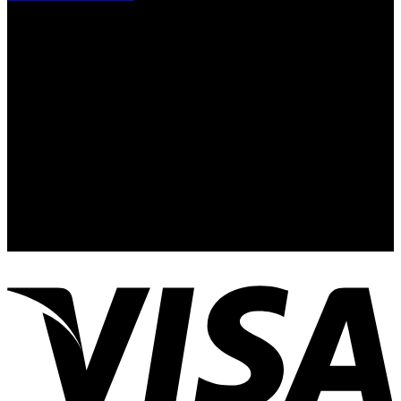
Contacto y Redes Sociales
Telefonos de Contacto 33 36153128 y 33 38258014
Whats App de Contacto 33 23851294
Nuestro Show Room:
Av. Vallarta 3233 Int. 10-D
Col. Vallarta Poniente
44110
Guadalajara, Jal.