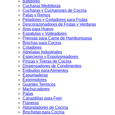
Batidores
Cucharas Medidoras
Cucharas y Cucharones de Cocina
Palas y Remos
Peladores y Cortadores para Frutas
Descorazonadores de Frutas y Verduras
Aros para Huevo
Espatulas y Volteadores
Prensas para Carne de Hamburguesa
Brochas para Cocina
Coladores
Abrelatas Industriales
Especieros y Espolvoreadores
Pinzas y Tijeras de Cocina
Dispensadores de Condimentos
Embudos para Alimentos
Espumaderas
Exprimidores
Guantes Termicos
Machucadores
Palas
Canastillas para Freir
Flaneras
Ablandadores de Cocina
Brochetas para Cocina