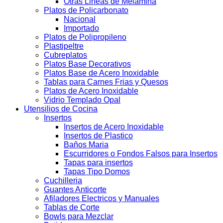
Otras Lineas de Melamina
Platos de Policarbonato
Nacional
Importado
Platos de Polipropileno
Plastipeltre
Cubreplatos
Platos Base Decorativos
Platos Base de Acero Inoxidable
Tablas para Carnes Frias y Quesos
Platos de Acero Inoxidable
Vidrio Templado Opal
Utensilios de Cocina
Insertos
Insertos de Acero Inoxidable
Insertos de Plastico
Baños Maria
Escurridores o Fondos Falsos para Insertos
Tapas para insertos
Tapas Tipo Domos
Cuchilleria
Guantes Anticorte
Afiladores Electricos y Manuales
Tablas de Corte
Bowls para Mezclar