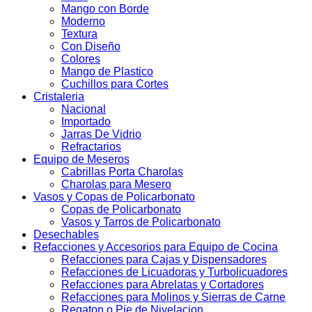
Mango con Borde
Moderno
Textura
Con Diseño
Colores
Mango de Plastico
Cuchillos para Cortes
Cristaleria
Nacional
Importado
Jarras De Vidrio
Refractarios
Equipo de Meseros
Cabrillas Porta Charolas
Charolas para Mesero
Vasos y Copas de Policarbonato
Copas de Policarbonato
Vasos y Tarros de Policarbonato
Desechables
Refacciones y Accesorios para Equipo de Cocina
Refacciones para Cajas y Dispensadores
Refacciones de Licuadoras y Turbolicuadores
Refacciones para Abrelatas y Cortadores
Refacciones para Molinos y Sierras de Carne
Regaton o Pie de Nivelacion