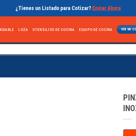
¿Tienes un Listado para Cotizar?
Enviar Ahora
XIDABLE
LOZA
UTENSILIOS DE COCINA
EQUIPO DE COCINA
VER MI C
PIN
INO