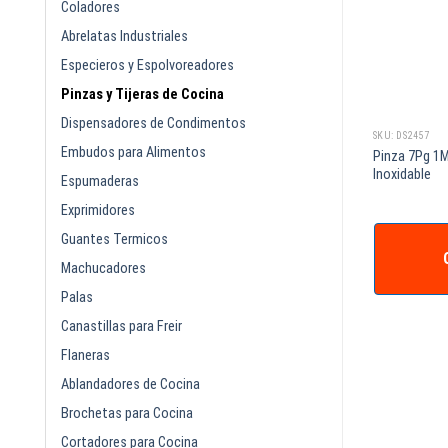
Coladores
Abrelatas Industriales
Especieros y Espolvoreadores
Pinzas y Tijeras de Cocina
Dispensadores de Condimentos
SKU: DS105A
SKU: DS2457
Embudos para Alimentos
DE ACERO
Pinza 7Pg 1
PINZA 9PG AZUL ACERO INOXIDABLE
Inoxidable
Espumaderas
Exprimidores
Guantes Termicos
COTIZAR +
IZAR +
Machucadores
Palas
Canastillas para Freir
Flaneras
Ablandadores de Cocina
Brochetas para Cocina
Cortadores para Cocina