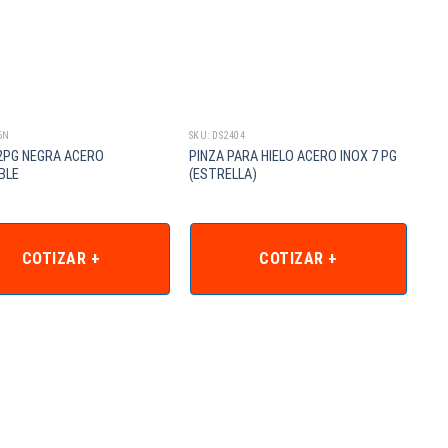
6N
SKU: DS2404
2PG NEGRA ACERO
PINZA PARA HIELO ACERO INOX 7 PG
BLE
(ESTRELLA)
COTIZAR +
COTIZAR +