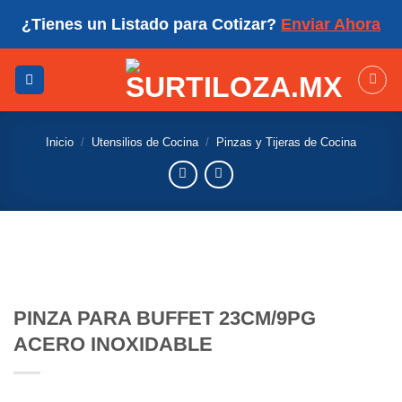
Skip
¿Tienes un Listado para Cotizar?
Enviar Ahora
to
content
Inicio
/
Utensilios de Cocina
/
Pinzas y Tijeras de Cocina
PINZA PARA BUFFET 23CM/9PG
ACERO INOXIDABLE