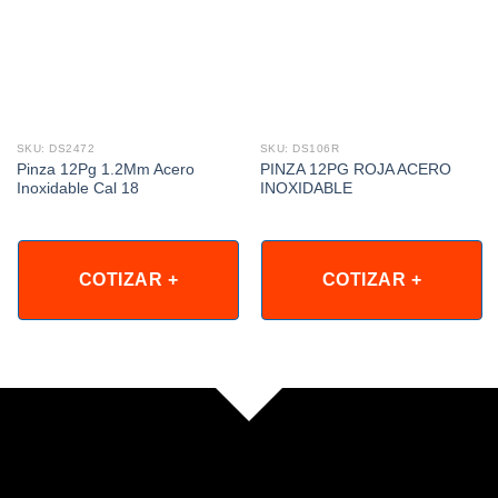
SKU: DS2472
SKU: DS106R
Pinza 12Pg 1.2Mm Acero
PINZA 12PG ROJA ACERO
Inoxidable Cal 18
INOXIDABLE
COTIZAR +
COTIZAR +