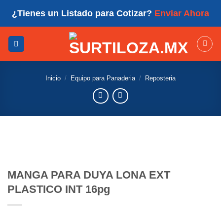
Skip
¿Tienes un Listado para Cotizar?
Enviar Ahora
to
content
Inicio
/
Equipo para Panaderia
/
Reposteria
MANGA PARA DUYA LONA EXT
PLASTICO INT 16pg