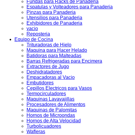
Fundas para Racks de Panaderia
Espatulas y Volteadores para Panaderia
Pinzas para Panaderia
Utensilios para Panaderia
Exhibidores de Panaderia
vacio
Reposteria
Equipo de Cocina
Trituradoras de Hielo
Maquina para Hacer Helado
Batidoras para Malteadas
Barras Refrigeradas para Encimera
Extractores de Jugo
Deshidratadores
Empacadoras al Vacio
Embutidores
Cepillos Electricos para Vasos
Termocirculadores
Maquinas Lavavajillas
Procesadores de Alimentos
Maquinas de Palomitas
Hornos de Microondas
Hornos de Alta Velocidad
Turbolicuadores
Wafleras