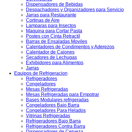
Dispensadores de Bebidas
Despachadores y Organizadores para Servicio
Jarras para Restaurante
Cortinas de Aire
Lamparas para Insectos
Maquina para Cortar Pasta
Postes con Cinta Retractil
Barras de Ensaladas Moviles
Calentadores de Condimentos y Aderezos
Calentador de Cajones
Secadores de Lechugas
Exhibidores para Alimentos
Jarras
Equipos de Refrigeracion
Refrigeradores
Congeladores
Mesas Refrigeradas
Mesas Refrigeradas para Empotrar
Bases Modulares refrigeradas
Congeladores Bajo Barra
Congeladores Para Helados
Vitrinas Refrigeradas
Refrigeradores Bajo Barra
Refrigeradores Contra Barra
Dispensadores de Cerveza