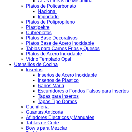
Otras Lineas de Melamina
Platos de Policarbonato
Nacional
Importado
Platos de Polipropileno
Plastipeltre
Cubreplatos
Platos Base Decorativos
Platos Base de Acero Inoxidable
Tablas para Carnes Frias y Quesos
Platos de Acero Inoxidable
Vidrio Templado Opal
Utensilios de Cocina
Insertos
Insertos de Acero Inoxidable
Insertos de Plastico
Baños Maria
Escurridores o Fondos Falsos para Insertos
Tapas para insertos
Tapas Tipo Domos
Cuchilleria
Guantes Anticorte
Afiladores Electricos y Manuales
Tablas de Corte
Bowls para Mezclar