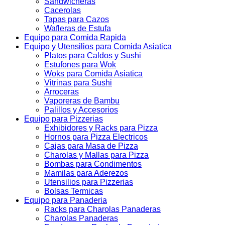
Sandwicheras
Cacerolas
Tapas para Cazos
Wafleras de Estufa
Equipo para Comida Rapida
Equipo y Utensilios para Comida Asiatica
Platos para Caldos y Sushi
Estufones para Wok
Woks para Comida Asiatica
Vitrinas para Sushi
Arroceras
Vaporeras de Bambu
Palillos y Accesorios
Equipo para Pizzerias
Exhibidores y Racks para Pizza
Hornos para Pizza Electricos
Cajas para Masa de Pizza
Charolas y Mallas para Pizza
Bombas para Condimentos
Mamilas para Aderezos
Utensilios para Pizzerias
Bolsas Termicas
Equipo para Panaderia
Racks para Charolas Panaderas
Charolas Panaderas