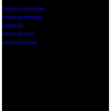
Terminos y Condiciones
Políticas de reembolso
Facturación
Políticas de Envío
Aviso de Privacidad
Contacto y Redes Sociales
Telefonos de Contacto 33 36153128 y 33 38258014
Whats App de Contacto 33 23851294
Nuestro Show Room:
Av. Vallarta 3233 Int. 10-D
Col. Vallarta Poniente
44110
Guadalajara, Jal.