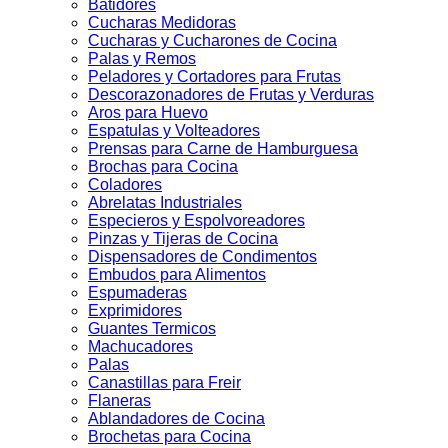
Batidores
Cucharas Medidoras
Cucharas y Cucharones de Cocina
Palas y Remos
Peladores y Cortadores para Frutas
Descorazonadores de Frutas y Verduras
Aros para Huevo
Espatulas y Volteadores
Prensas para Carne de Hamburguesa
Brochas para Cocina
Coladores
Abrelatas Industriales
Especieros y Espolvoreadores
Pinzas y Tijeras de Cocina
Dispensadores de Condimentos
Embudos para Alimentos
Espumaderas
Exprimidores
Guantes Termicos
Machucadores
Palas
Canastillas para Freir
Flaneras
Ablandadores de Cocina
Brochetas para Cocina