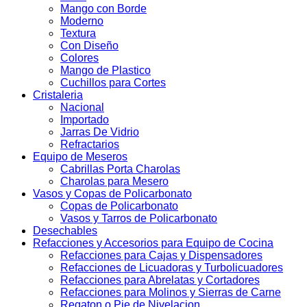
Mango con Borde
Moderno
Textura
Con Diseño
Colores
Mango de Plastico
Cuchillos para Cortes
Cristaleria
Nacional
Importado
Jarras De Vidrio
Refractarios
Equipo de Meseros
Cabrillas Porta Charolas
Charolas para Mesero
Vasos y Copas de Policarbonato
Copas de Policarbonato
Vasos y Tarros de Policarbonato
Desechables
Refacciones y Accesorios para Equipo de Cocina
Refacciones para Cajas y Dispensadores
Refacciones de Licuadoras y Turbolicuadores
Refacciones para Abrelatas y Cortadores
Refacciones para Molinos y Sierras de Carne
Regaton o Pie de Nivelacion