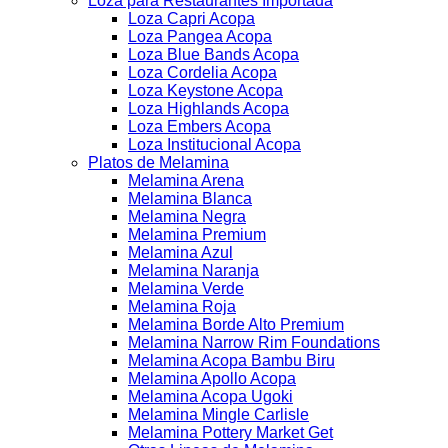
Loza para Restaurantes Importada
Loza Capri Acopa
Loza Pangea Acopa
Loza Blue Bands Acopa
Loza Cordelia Acopa
Loza Keystone Acopa
Loza Highlands Acopa
Loza Embers Acopa
Loza Institucional Acopa
Platos de Melamina
Melamina Arena
Melamina Blanca
Melamina Negra
Melamina Premium
Melamina Azul
Melamina Naranja
Melamina Verde
Melamina Roja
Melamina Borde Alto Premium
Melamina Narrow Rim Foundations
Melamina Acopa Bambu Biru
Melamina Apollo Acopa
Melamina Acopa Ugoki
Melamina Mingle Carlisle
Melamina Pottery Market Get