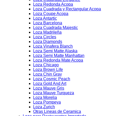
Loza Redonda Acopa
Loza Cuadrada y Rectangular Acopa
Loza Coupe Acopa
Loza Antartic
Loza Barcelona
Loza Cuadrada Majestic
Loza Madrileña
Loza Circles
Loza Diamonds
Loza Vinafera Blanch
Loza Semi Matte Alaska
Loza Semi Matte Manhattan
Loza Redonda Mate Acopa
Loza Chicago
Loza Brown Life
Loza Chin Gray
Loza Cosmic Peach
Loza Gold And Art
Loza Mauve Gris
Loza Mauve Turqueza
Loza Morelia
Loza Pompeya
Loza Zurich
Otras Lineas de Ceramica