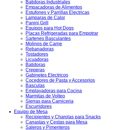
Batidoras Industriales
Empacadoras de Alimentos
Estufones y Parrillas Electricas
Lamparas de Calor
Panini Grill
Equipos para Hot Dogs
Placas Refrigeradas para Empotrar
Sartenes Basculantes
Molinos de Carne
Rebanadoras
Tostadores
Licuadoras
Batidoras
Creperas
Gabinetes Electricos
Cocedores de Pasta y Accesorios
Basculas
Emplayadoras para Cocina
Marmitas de Volteo
Sierras para Carniceria
Escurridores
Equipo de Mesa
Recipientes y Charolas para Snacks
Canastas y Cestas para Mesa
Saleros y Pimenteros