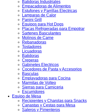
Batidoras Industriales
Empacadoras de Alimentos
Estufones y Parrillas Electricas
Lamparas de Calor
Panini Grill
Equipos para Hot Dogs
Placas Refrigeradas para Empotrar
Sartenes Basculantes
Molinos de Carne
Rebanadoras
Tostadores
Licuadoras
Batidoras
Creperas
Gabinetes Electricos
Cocedores de Pasta y Accesorios
Basculas
Emplayadoras para Cocina
Marmitas de Volteo
Sierras para Carniceria
Escurridores
Equipo de Mesa
Recipientes y Charolas para Snacks
Canastas y Cestas para Mesa
Saleros y Pimenteros