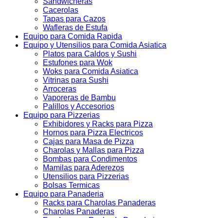
Sandwicheras
Cacerolas
Tapas para Cazos
Wafleras de Estufa
Equipo para Comida Rapida
Equipo y Utensilios para Comida Asiatica
Platos para Caldos y Sushi
Estufones para Wok
Woks para Comida Asiatica
Vitrinas para Sushi
Arroceras
Vaporeras de Bambu
Palillos y Accesorios
Equipo para Pizzerias
Exhibidores y Racks para Pizza
Hornos para Pizza Electricos
Cajas para Masa de Pizza
Charolas y Mallas para Pizza
Bombas para Condimentos
Mamilas para Aderezos
Utensilios para Pizzerias
Bolsas Termicas
Equipo para Panaderia
Racks para Charolas Panaderas
Charolas Panaderas