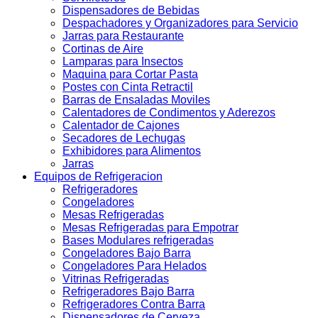
Dispensadores de Bebidas
Despachadores y Organizadores para Servicio
Jarras para Restaurante
Cortinas de Aire
Lamparas para Insectos
Maquina para Cortar Pasta
Postes con Cinta Retractil
Barras de Ensaladas Moviles
Calentadores de Condimentos y Aderezos
Calentador de Cajones
Secadores de Lechugas
Exhibidores para Alimentos
Jarras
Equipos de Refrigeracion
Refrigeradores
Congeladores
Mesas Refrigeradas
Mesas Refrigeradas para Empotrar
Bases Modulares refrigeradas
Congeladores Bajo Barra
Congeladores Para Helados
Vitrinas Refrigeradas
Refrigeradores Bajo Barra
Refrigeradores Contra Barra
Dispensadores de Cerveza