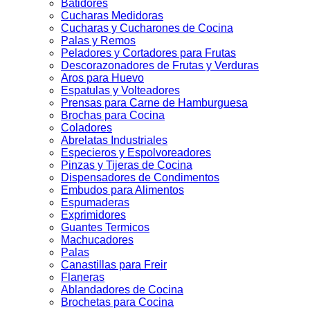
Batidores
Cucharas Medidoras
Cucharas y Cucharones de Cocina
Palas y Remos
Peladores y Cortadores para Frutas
Descorazonadores de Frutas y Verduras
Aros para Huevo
Espatulas y Volteadores
Prensas para Carne de Hamburguesa
Brochas para Cocina
Coladores
Abrelatas Industriales
Especieros y Espolvoreadores
Pinzas y Tijeras de Cocina
Dispensadores de Condimentos
Embudos para Alimentos
Espumaderas
Exprimidores
Guantes Termicos
Machucadores
Palas
Canastillas para Freir
Flaneras
Ablandadores de Cocina
Brochetas para Cocina