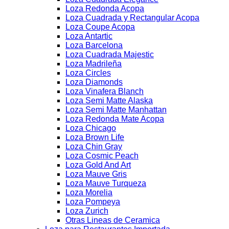
Loza Redonda Acopa
Loza Cuadrada y Rectangular Acopa
Loza Coupe Acopa
Loza Antartic
Loza Barcelona
Loza Cuadrada Majestic
Loza Madrileña
Loza Circles
Loza Diamonds
Loza Vinafera Blanch
Loza Semi Matte Alaska
Loza Semi Matte Manhattan
Loza Redonda Mate Acopa
Loza Chicago
Loza Brown Life
Loza Chin Gray
Loza Cosmic Peach
Loza Gold And Art
Loza Mauve Gris
Loza Mauve Turqueza
Loza Morelia
Loza Pompeya
Loza Zurich
Otras Lineas de Ceramica