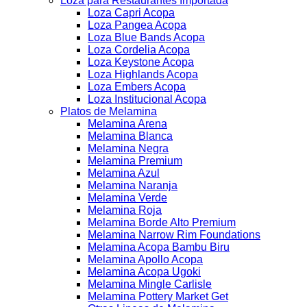
Loza para Restaurantes Importada
Loza Capri Acopa
Loza Pangea Acopa
Loza Blue Bands Acopa
Loza Cordelia Acopa
Loza Keystone Acopa
Loza Highlands Acopa
Loza Embers Acopa
Loza Institucional Acopa
Platos de Melamina
Melamina Arena
Melamina Blanca
Melamina Negra
Melamina Premium
Melamina Azul
Melamina Naranja
Melamina Verde
Melamina Roja
Melamina Borde Alto Premium
Melamina Narrow Rim Foundations
Melamina Acopa Bambu Biru
Melamina Apollo Acopa
Melamina Acopa Ugoki
Melamina Mingle Carlisle
Melamina Pottery Market Get