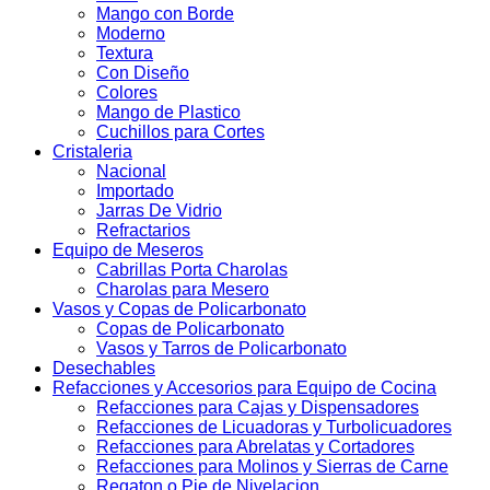
Mango con Borde
Moderno
Textura
Con Diseño
Colores
Mango de Plastico
Cuchillos para Cortes
Cristaleria
Nacional
Importado
Jarras De Vidrio
Refractarios
Equipo de Meseros
Cabrillas Porta Charolas
Charolas para Mesero
Vasos y Copas de Policarbonato
Copas de Policarbonato
Vasos y Tarros de Policarbonato
Desechables
Refacciones y Accesorios para Equipo de Cocina
Refacciones para Cajas y Dispensadores
Refacciones de Licuadoras y Turbolicuadores
Refacciones para Abrelatas y Cortadores
Refacciones para Molinos y Sierras de Carne
Regaton o Pie de Nivelacion