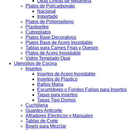
Otras Lineas de Melamina
Platos de Policarbonato
Nacional
Importado
Platos de Polipropileno
Plastipeltre
Cubreplatos
Platos Base Decorativos
Platos Base de Acero Inoxidable
Tablas para Carnes Frias y Quesos
Platos de Acero Inoxidable
Vidrio Templado Opal
Utensilios de Cocina
Insertos
Insertos de Acero Inoxidable
Insertos de Plastico
Baños Maria
Escurridores o Fondos Falsos para Insertos
Tapas para insertos
Tapas Tipo Domos
Cuchilleria
Guantes Anticorte
Afiladores Electricos y Manuales
Tablas de Corte
Bowls para Mezclar