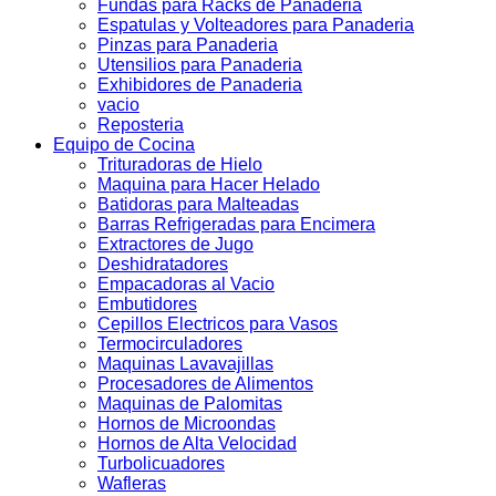
Fundas para Racks de Panaderia
Espatulas y Volteadores para Panaderia
Pinzas para Panaderia
Utensilios para Panaderia
Exhibidores de Panaderia
vacio
Reposteria
Equipo de Cocina
Trituradoras de Hielo
Maquina para Hacer Helado
Batidoras para Malteadas
Barras Refrigeradas para Encimera
Extractores de Jugo
Deshidratadores
Empacadoras al Vacio
Embutidores
Cepillos Electricos para Vasos
Termocirculadores
Maquinas Lavavajillas
Procesadores de Alimentos
Maquinas de Palomitas
Hornos de Microondas
Hornos de Alta Velocidad
Turbolicuadores
Wafleras