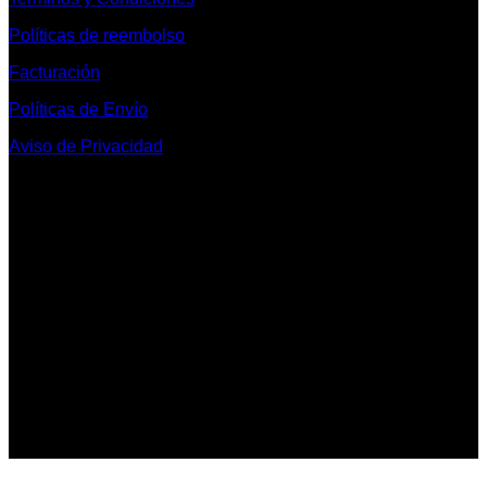
Políticas de reembolso
Facturación
Políticas de Envío
Aviso de Privacidad
Contacto y Redes Sociales
Telefonos de Contacto 33 36153128 y 33 38258014
Whats App de Contacto 33 23851294
Nuestro Show Room:
Av. Vallarta 3233 Int. 10-D
Col. Vallarta Poniente
44110
Guadalajara, Jal.