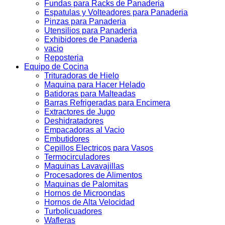
Fundas para Racks de Panaderia
Espatulas y Volteadores para Panaderia
Pinzas para Panaderia
Utensilios para Panaderia
Exhibidores de Panaderia
vacio
Reposteria
Equipo de Cocina
Trituradoras de Hielo
Maquina para Hacer Helado
Batidoras para Malteadas
Barras Refrigeradas para Encimera
Extractores de Jugo
Deshidratadores
Empacadoras al Vacio
Embutidores
Cepillos Electricos para Vasos
Termocirculadores
Maquinas Lavavajillas
Procesadores de Alimentos
Maquinas de Palomitas
Hornos de Microondas
Hornos de Alta Velocidad
Turbolicuadores
Wafleras