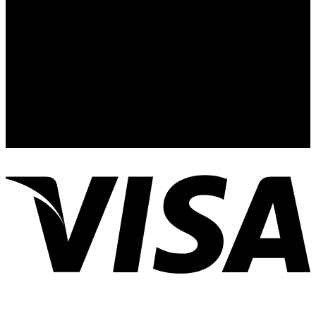
Telefonos de Contacto 33 36153128 y 33 38258014
Whats App de Contacto 33 23851294
Nuestro Show Room:
Av. Vallarta 3233 Int. 10-D
Col. Vallarta Poniente
44110
Guadalajara, Jal.