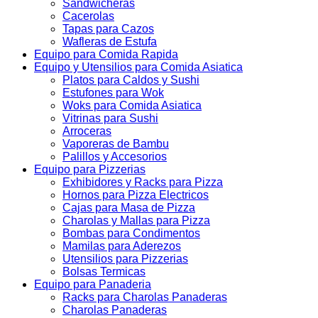
Sandwicheras
Cacerolas
Tapas para Cazos
Wafleras de Estufa
Equipo para Comida Rapida
Equipo y Utensilios para Comida Asiatica
Platos para Caldos y Sushi
Estufones para Wok
Woks para Comida Asiatica
Vitrinas para Sushi
Arroceras
Vaporeras de Bambu
Palillos y Accesorios
Equipo para Pizzerias
Exhibidores y Racks para Pizza
Hornos para Pizza Electricos
Cajas para Masa de Pizza
Charolas y Mallas para Pizza
Bombas para Condimentos
Mamilas para Aderezos
Utensilios para Pizzerias
Bolsas Termicas
Equipo para Panaderia
Racks para Charolas Panaderas
Charolas Panaderas