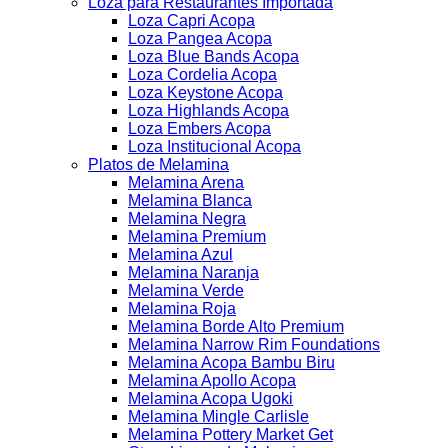
Loza para Restaurantes Importada
Loza Capri Acopa
Loza Pangea Acopa
Loza Blue Bands Acopa
Loza Cordelia Acopa
Loza Keystone Acopa
Loza Highlands Acopa
Loza Embers Acopa
Loza Institucional Acopa
Platos de Melamina
Melamina Arena
Melamina Blanca
Melamina Negra
Melamina Premium
Melamina Azul
Melamina Naranja
Melamina Verde
Melamina Roja
Melamina Borde Alto Premium
Melamina Narrow Rim Foundations
Melamina Acopa Bambu Biru
Melamina Apollo Acopa
Melamina Acopa Ugoki
Melamina Mingle Carlisle
Melamina Pottery Market Get