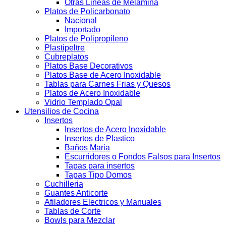
Otras Lineas de Melamina
Platos de Policarbonato
Nacional
Importado
Platos de Polipropileno
Plastipeltre
Cubreplatos
Platos Base Decorativos
Platos Base de Acero Inoxidable
Tablas para Carnes Frias y Quesos
Platos de Acero Inoxidable
Vidrio Templado Opal
Utensilios de Cocina
Insertos
Insertos de Acero Inoxidable
Insertos de Plastico
Baños Maria
Escurridores o Fondos Falsos para Insertos
Tapas para insertos
Tapas Tipo Domos
Cuchilleria
Guantes Anticorte
Afiladores Electricos y Manuales
Tablas de Corte
Bowls para Mezclar