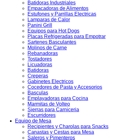
Batidoras Industriales
Empacadoras de Alimentos
Estufones y Parrillas Electricas
Lamparas de Calor
Panini Grill
Equipos para Hot Dogs
Placas Refrigeradas para Empotrar
Sartenes Basculantes
Molinos de Carne
Rebanadoras
Tostadores
Licuadoras
Batidoras
Creperas
Gabinetes Electricos
Cocedores de Pasta y Accesorios
Basculas
Emplayadoras para Cocina
Marmitas de Volteo
Sierras para Carniceria
Escurridores
Equipo de Mesa
Recipientes y Charolas para Snacks
Canastas y Cestas para Mesa
Saleros y Pimenteros