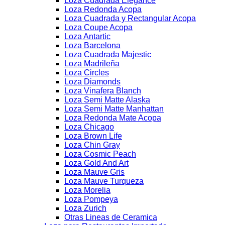
Loza Cuadrada Elegance
Loza Redonda Acopa
Loza Cuadrada y Rectangular Acopa
Loza Coupe Acopa
Loza Antartic
Loza Barcelona
Loza Cuadrada Majestic
Loza Madrileña
Loza Circles
Loza Diamonds
Loza Vinafera Blanch
Loza Semi Matte Alaska
Loza Semi Matte Manhattan
Loza Redonda Mate Acopa
Loza Chicago
Loza Brown Life
Loza Chin Gray
Loza Cosmic Peach
Loza Gold And Art
Loza Mauve Gris
Loza Mauve Turqueza
Loza Morelia
Loza Pompeya
Loza Zurich
Otras Lineas de Ceramica