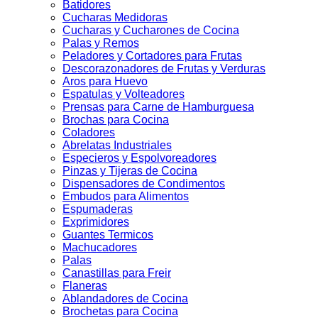
Batidores
Cucharas Medidoras
Cucharas y Cucharones de Cocina
Palas y Remos
Peladores y Cortadores para Frutas
Descorazonadores de Frutas y Verduras
Aros para Huevo
Espatulas y Volteadores
Prensas para Carne de Hamburguesa
Brochas para Cocina
Coladores
Abrelatas Industriales
Especieros y Espolvoreadores
Pinzas y Tijeras de Cocina
Dispensadores de Condimentos
Embudos para Alimentos
Espumaderas
Exprimidores
Guantes Termicos
Machucadores
Palas
Canastillas para Freir
Flaneras
Ablandadores de Cocina
Brochetas para Cocina