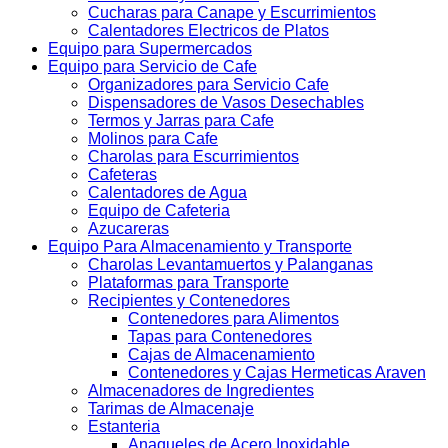
Cucharas para Canape y Escurrimientos
Calentadores Electricos de Platos
Equipo para Supermercados
Equipo para Servicio de Cafe
Organizadores para Servicio Cafe
Dispensadores de Vasos Desechables
Termos y Jarras para Cafe
Molinos para Cafe
Charolas para Escurrimientos
Cafeteras
Calentadores de Agua
Equipo de Cafeteria
Azucareras
Equipo Para Almacenamiento y Transporte
Charolas Levantamuertos y Palanganas
Plataformas para Transporte
Recipientes y Contenedores
Contenedores para Alimentos
Tapas para Contenedores
Cajas de Almacenamiento
Contenedores y Cajas Hermeticas Araven
Almacenadores de Ingredientes
Tarimas de Almacenaje
Estanteria
Anaqueles de Acero Inoxidable