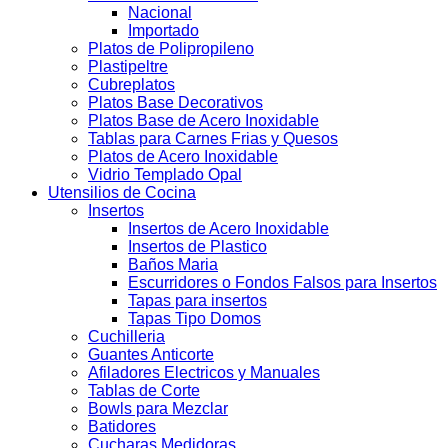
Nacional
Importado
Platos de Polipropileno
Plastipeltre
Cubreplatos
Platos Base Decorativos
Platos Base de Acero Inoxidable
Tablas para Carnes Frias y Quesos
Platos de Acero Inoxidable
Vidrio Templado Opal
Utensilios de Cocina
Insertos
Insertos de Acero Inoxidable
Insertos de Plastico
Baños Maria
Escurridores o Fondos Falsos para Insertos
Tapas para insertos
Tapas Tipo Domos
Cuchilleria
Guantes Anticorte
Afiladores Electricos y Manuales
Tablas de Corte
Bowls para Mezclar
Batidores
Cucharas Medidoras