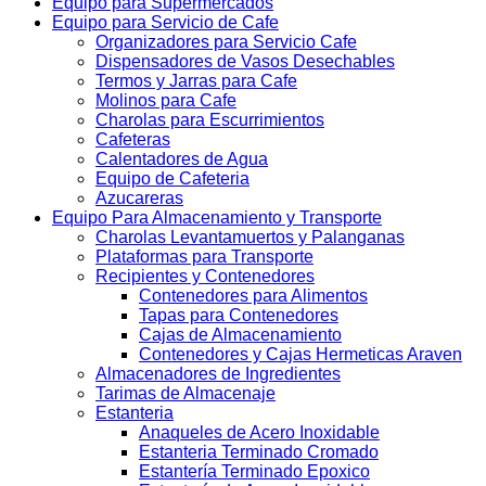
Equipo para Supermercados
Equipo para Servicio de Cafe
Organizadores para Servicio Cafe
Dispensadores de Vasos Desechables
Termos y Jarras para Cafe
Molinos para Cafe
Charolas para Escurrimientos
Cafeteras
Calentadores de Agua
Equipo de Cafeteria
Azucareras
Equipo Para Almacenamiento y Transporte
Charolas Levantamuertos y Palanganas
Plataformas para Transporte
Recipientes y Contenedores
Contenedores para Alimentos
Tapas para Contenedores
Cajas de Almacenamiento
Contenedores y Cajas Hermeticas Araven
Almacenadores de Ingredientes
Tarimas de Almacenaje
Estanteria
Anaqueles de Acero Inoxidable
Estanteria Terminado Cromado
Estantería Terminado Epoxico