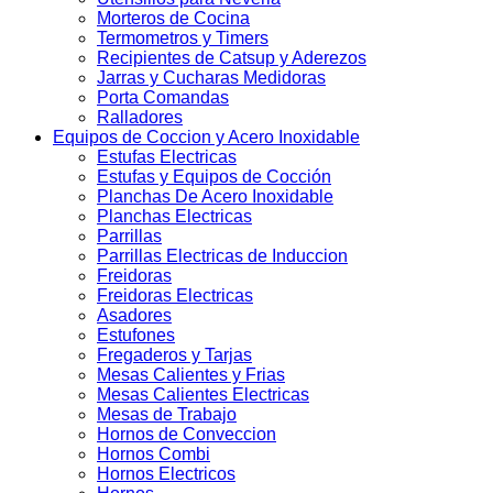
Morteros de Cocina
Termometros y Timers
Recipientes de Catsup y Aderezos
Jarras y Cucharas Medidoras
Porta Comandas
Ralladores
Equipos de Coccion y Acero Inoxidable
Estufas Electricas
Estufas y Equipos de Cocción
Planchas De Acero Inoxidable
Planchas Electricas
Parrillas
Parrillas Electricas de Induccion
Freidoras
Freidoras Electricas
Asadores
Estufones
Fregaderos y Tarjas
Mesas Calientes y Frias
Mesas Calientes Electricas
Mesas de Trabajo
Hornos de Conveccion
Hornos Combi
Hornos Electricos