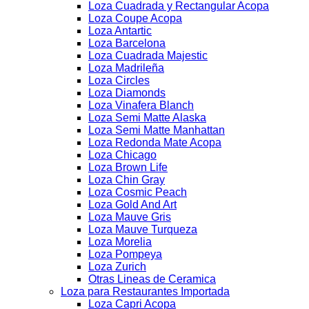
Loza Cuadrada y Rectangular Acopa
Loza Coupe Acopa
Loza Antartic
Loza Barcelona
Loza Cuadrada Majestic
Loza Madrileña
Loza Circles
Loza Diamonds
Loza Vinafera Blanch
Loza Semi Matte Alaska
Loza Semi Matte Manhattan
Loza Redonda Mate Acopa
Loza Chicago
Loza Brown Life
Loza Chin Gray
Loza Cosmic Peach
Loza Gold And Art
Loza Mauve Gris
Loza Mauve Turqueza
Loza Morelia
Loza Pompeya
Loza Zurich
Otras Lineas de Ceramica
Loza para Restaurantes Importada
Loza Capri Acopa