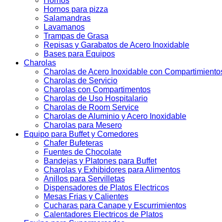
Hornos
Hornos para pizza
Salamandras
Lavamanos
Trampas de Grasa
Repisas y Garabatos de Acero Inoxidable
Bases para Equipos
Charolas
Charolas de Acero Inoxidable con Compartimiento
Charolas de Servicio
Charolas con Compartimentos
Charolas de Uso Hospitalario
Charolas de Room Service
Charolas de Aluminio y Acero Inoxidable
Charolas para Mesero
Equipo para Buffet y Comedores
Chafer Bufeteras
Fuentes de Chocolate
Bandejas y Platones para Buffet
Charolas y Exhibidores para Alimentos
Anillos para Servilletas
Dispensadores de Platos Electricos
Mesas Frias y Calientes
Cucharas para Canape y Escurrimientos
Calentadores Electricos de Platos