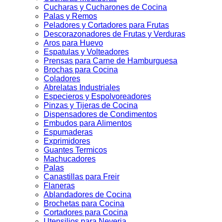
Cucharas y Cucharones de Cocina
Palas y Remos
Peladores y Cortadores para Frutas
Descorazonadores de Frutas y Verduras
Aros para Huevo
Espatulas y Volteadores
Prensas para Carne de Hamburguesa
Brochas para Cocina
Coladores
Abrelatas Industriales
Especieros y Espolvoreadores
Pinzas y Tijeras de Cocina
Dispensadores de Condimentos
Embudos para Alimentos
Espumaderas
Exprimidores
Guantes Termicos
Machucadores
Palas
Canastillas para Freir
Flaneras
Ablandadores de Cocina
Brochetas para Cocina
Cortadores para Cocina
Utensilios para Neveria