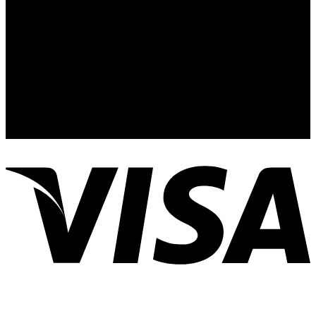
Whats App de Contacto 33 23851294
Nuestro Show Room:
Av. Vallarta 3233 Int. 10-D
Col. Vallarta Poniente
44110
Guadalajara, Jal.