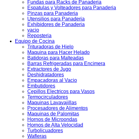
Fundas para Racks de Panaderia
Espatulas y Volteadores para Panaderia
Pinzas para Panaderia
Utensilios para Panaderia
Exhibidores de Panaderia
vacio
Reposteria
Equipo de Cocina
Trituradoras de Hielo
Maquina para Hacer Helado
Batidoras para Malteadas
Barras Refrigeradas para Encimera
Extractores de Jugo
Deshidratadores
Empacadoras al Vacio
Embutidores
Cepillos Electricos para Vasos
Termocirculadores
Maquinas Lavavajillas
Procesadores de Alimentos
Maquinas de Palomitas
Hornos de Microondas
Hornos de Alta Velocidad
Turbolicuadores
Wafleras