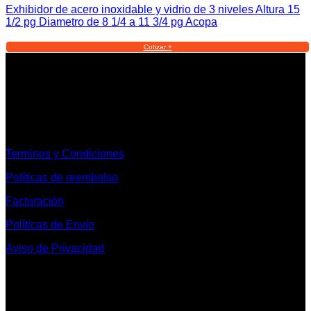
Exhibidor de acero inoxidable y vidrio de 3 niveles Altura 15
1/2 pg Diametro de 8 1/4 a 11 3/4 pg Acopa
Cotizar +
Informacion Legal y Soporte
Terminos y Condiciones
Políticas de reembolso
Facturación
Políticas de Envío
Aviso de Privacidad
Contacto y Redes Sociales
Telefonos de Contacto 33 36153128 y 33 38258014