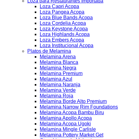
Loza para Restaurantes Importada
Loza Capri Acopa
Loza Pangea Acopa
Loza Blue Bands Acopa
Loza Cordelia Acopa
Loza Keystone Acopa
Loza Highlands Acopa
Loza Embers Acopa
Loza Institucional Acopa
Platos de Melamina
Melamina Arena
Melamina Blanca
Melamina Negra
Melamina Premium
Melamina Azul
Melamina Naranja
Melamina Verde
Melamina Roja
Melamina Borde Alto Premium
Melamina Narrow Rim Foundations
Melamina Acopa Bambu Biru
Melamina Apollo Acopa
Melamina Acopa Ugoki
Melamina Mingle Carlisle
Melamina Pottery Market Get