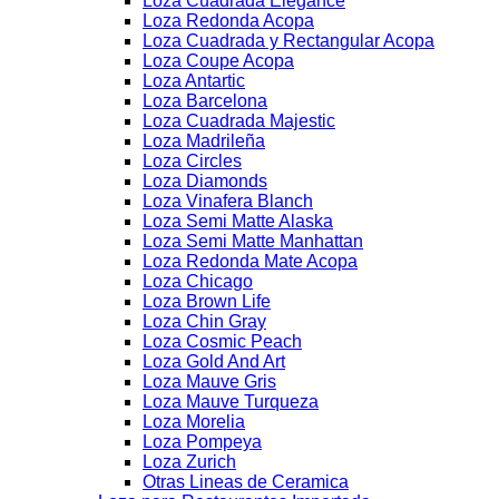
Loza Cuadrada Elegance
Loza Redonda Acopa
Loza Cuadrada y Rectangular Acopa
Loza Coupe Acopa
Loza Antartic
Loza Barcelona
Loza Cuadrada Majestic
Loza Madrileña
Loza Circles
Loza Diamonds
Loza Vinafera Blanch
Loza Semi Matte Alaska
Loza Semi Matte Manhattan
Loza Redonda Mate Acopa
Loza Chicago
Loza Brown Life
Loza Chin Gray
Loza Cosmic Peach
Loza Gold And Art
Loza Mauve Gris
Loza Mauve Turqueza
Loza Morelia
Loza Pompeya
Loza Zurich
Otras Lineas de Ceramica