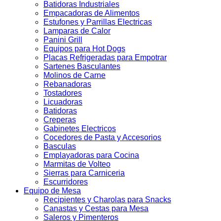
Batidoras Industriales
Empacadoras de Alimentos
Estufones y Parrillas Electricas
Lamparas de Calor
Panini Grill
Equipos para Hot Dogs
Placas Refrigeradas para Empotrar
Sartenes Basculantes
Molinos de Carne
Rebanadoras
Tostadores
Licuadoras
Batidoras
Creperas
Gabinetes Electricos
Cocedores de Pasta y Accesorios
Basculas
Emplayadoras para Cocina
Marmitas de Volteo
Sierras para Carniceria
Escurridores
Equipo de Mesa
Recipientes y Charolas para Snacks
Canastas y Cestas para Mesa
Saleros y Pimenteros