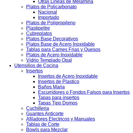
Otras Lineas de Melamina
Platos de Policarbonato
Nacional
Importado
Platos de Polipropileno
Plastipeltre
Cubreplatos
Platos Base Decorativos
Platos Base de Acero Inoxidable
Tablas para Carnes Frias y Quesos
Platos de Acero Inoxidable
Vidrio Templado Opal
Utensilios de Cocina
Insertos
Insertos de Acero Inoxidable
Insertos de Plastico
Baños Maria
Escurridores o Fondos Falsos para Insertos
Tapas para insertos
Tapas Tipo Domos
Cuchilleria
Guantes Anticorte
Afiladores Electricos y Manuales
Tablas de Corte
Bowls para Mezclar