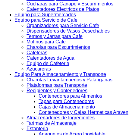
Cucharas para Canape y Escurrimientos
Calentadores Electricos de Platos
Equipo para Supermercados
Equipo para Servicio de Cafe
Organizadores para Servicio Cafe
Dispensadores de Vasos Desechables
Termos y Jarras para Cafe
Molinos para Cafe
Charolas para Escurrimientos
Cafeteras
Calentadores de Agua
Equipo de Cafeteria
Azucareras
Equipo Para Almacenamiento y Transporte
Charolas Levantamuertos y Palanganas
Plataformas para Transporte
Recipientes y Contenedores
Contenedores para Alimentos
Tapas para Contenedores
Cajas de Almacenamiento
Contenedores y Cajas Hermeticas Araven
Almacenadores de Ingredientes
Tarimas de Almacenaje
Estanteria
Anaqueles de Acero Inoxidable