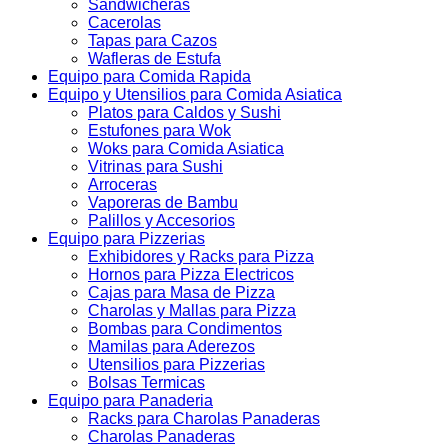
Sandwicheras
Cacerolas
Tapas para Cazos
Wafleras de Estufa
Equipo para Comida Rapida
Equipo y Utensilios para Comida Asiatica
Platos para Caldos y Sushi
Estufones para Wok
Woks para Comida Asiatica
Vitrinas para Sushi
Arroceras
Vaporeras de Bambu
Palillos y Accesorios
Equipo para Pizzerias
Exhibidores y Racks para Pizza
Hornos para Pizza Electricos
Cajas para Masa de Pizza
Charolas y Mallas para Pizza
Bombas para Condimentos
Mamilas para Aderezos
Utensilios para Pizzerias
Bolsas Termicas
Equipo para Panaderia
Racks para Charolas Panaderas
Charolas Panaderas