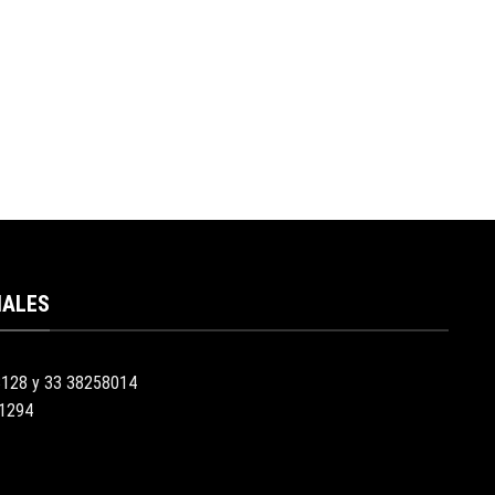
IALES
3128 y 33 38258014
51294