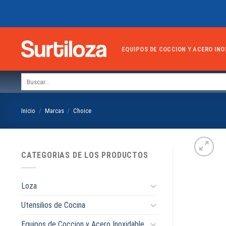
Skip
to
content
EQUIPOS DE COCCION Y ACERO INO
Buscar
por:
Inicio
/
Marcas
/
Choice
CATEGORIAS DE LOS PRODUCTOS
Loza
Utensilios de Cocina
Equipos de Coccion y Acero Inoxidable