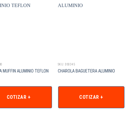
80
SKU: DS0345
SKU:
 MUFFIN ALUMINIO TEFLON
CHAROLA BAGUETERA ALUMINIO
CHA
COTIZAR +
COTIZAR +