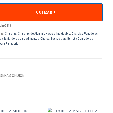
COTIZAR +
alrp2418
ías:
Charolas
,
Charolas de Aluminio y Acero Inoxidable
,
Charolas Panaderas
,
 y Exhibidores para Alimentos
,
Choice
,
Equipo para Buffet y Comedores
,
para Panaderia
ADERAS CHOICE