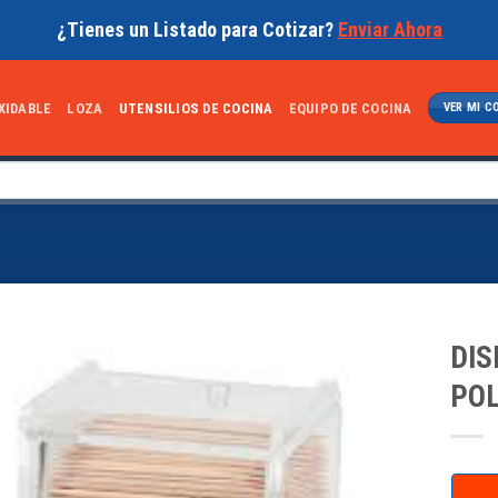
¿Tienes un Listado para Cotizar?
Enviar Ahora
XIDABLE
LOZA
UTENSILIOS DE COCINA
EQUIPO DE COCINA
VER MI C
DIS
PO