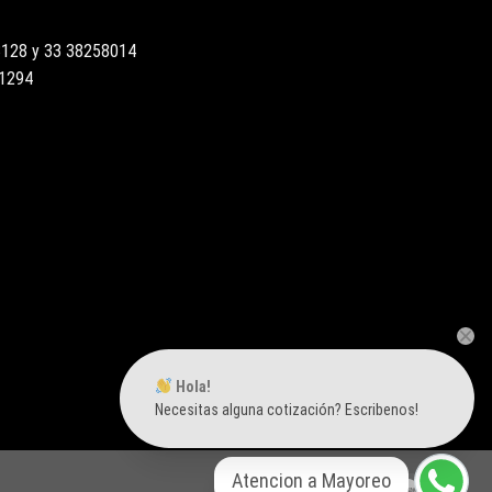
3128 y 33 38258014
51294
Hola!
Necesitas alguna cotización? Escribenos!
Atencion a Mayoreo