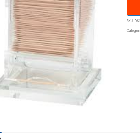
SKU:
DS
Categor
N