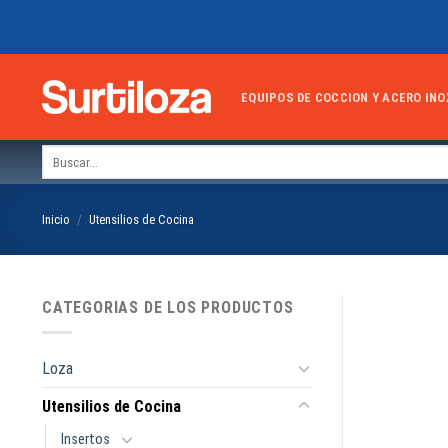
Skip
to
content
EQUIPOS DE COCCION Y ACERO INO
Buscar
por:
Inicio
/
Utensilios de Cocina
CATEGORIAS DE LOS PRODUCTOS
Loza
Utensilios de Cocina
Insertos