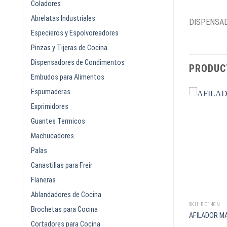
Coladores
Abrelatas Industriales
DISPENSAD
Especieros y Espolvoreadores
Pinzas y Tijeras de Cocina
Dispensadores de Condimentos
PRODUC
Embudos para Alimentos
Espumaderas
Exprimidores
Guantes Termicos
Machucadores
Palas
Canastillas para Freir
Flaneras
Ablandadores de Cocina
SKU: DS2716
SKU: BO140N
Brochetas para Cocina
CARNE TIPO
BATIDOR PIANO 16PG
AFILADOR M
NIO
Cortadores para Cocina