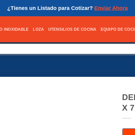
¿Tienes un Listado para Cotizar?
Enviar Ahora
O INOXIDABLE
LOZA
UTENSILIOS DE COCINA
EQUIPO DE COC
DE
X 