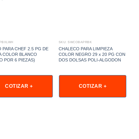
WPBXLWH
SKU: SWCOBAPRBK
SKU
 PARA CHEF 2.5 PG DE
CHALECO PARA LIMPIEZA
MA
A COLOR BLANCO
COLOR NEGRO 29 x 20 PG CON
41
O POR 6 PIEZAS)
DOS DOLSAS POLI-ALGODON
COTIZAR +
COTIZAR +