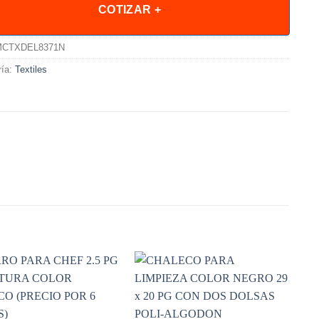
COTIZAR +
CTXDEL8371N
ría:
Textiles