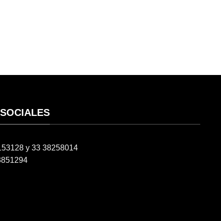
 SOCIALES
6153128 y 33 38258014
3851294