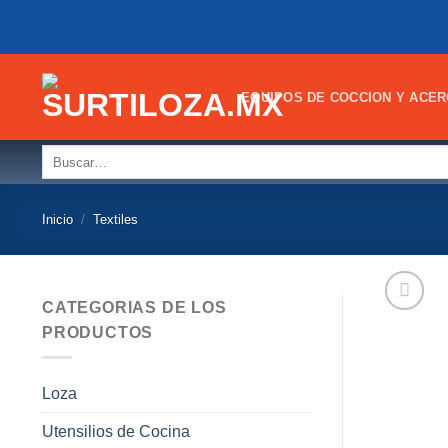
Skip
to
content
EQUIPOS DE COCCION Y ACER
Buscar
por:
Inicio
/
Textiles
CATEGORIAS DE LOS
PRODUCTOS
Loza
Utensilios de Cocina