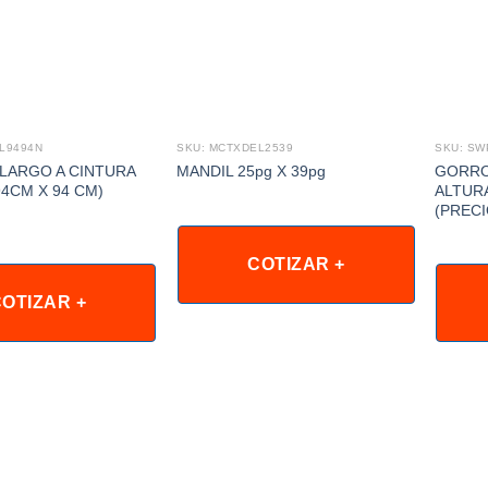
L9494N
SKU: MCTXDEL2539
SKU: S
LARGO A CINTURA
GORRO
MANDIL 25pg X 39pg
94CM X 94 CM)
ALTUR
(PRECI
COTIZAR +
OTIZAR +