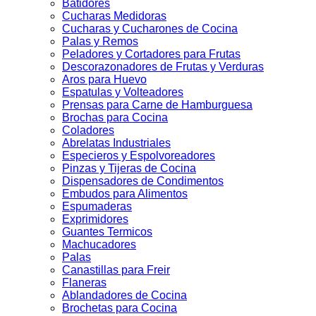
Batidores
Cucharas Medidoras
Cucharas y Cucharones de Cocina
Palas y Remos
Peladores y Cortadores para Frutas
Descorazonadores de Frutas y Verduras
Aros para Huevo
Espatulas y Volteadores
Prensas para Carne de Hamburguesa
Brochas para Cocina
Coladores
Abrelatas Industriales
Especieros y Espolvoreadores
Pinzas y Tijeras de Cocina
Dispensadores de Condimentos
Embudos para Alimentos
Espumaderas
Exprimidores
Guantes Termicos
Machucadores
Palas
Canastillas para Freir
Flaneras
Ablandadores de Cocina
Brochetas para Cocina