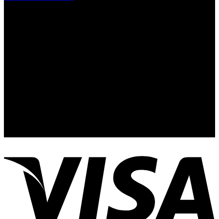
Contacto y Redes Sociales
Telefonos de Contacto 33 36153128 y 33 38258014
Whats App de Contacto 33 23851294
Nuestro Show Room:
Av. Vallarta 3233 Int. 10-D
Col. Vallarta Poniente
44110
Guadalajara, Jal.