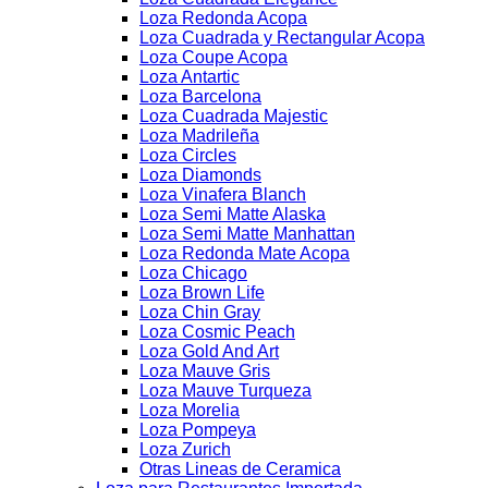
Loza Redonda Acopa
Loza Cuadrada y Rectangular Acopa
Loza Coupe Acopa
Loza Antartic
Loza Barcelona
Loza Cuadrada Majestic
Loza Madrileña
Loza Circles
Loza Diamonds
Loza Vinafera Blanch
Loza Semi Matte Alaska
Loza Semi Matte Manhattan
Loza Redonda Mate Acopa
Loza Chicago
Loza Brown Life
Loza Chin Gray
Loza Cosmic Peach
Loza Gold And Art
Loza Mauve Gris
Loza Mauve Turqueza
Loza Morelia
Loza Pompeya
Loza Zurich
Otras Lineas de Ceramica