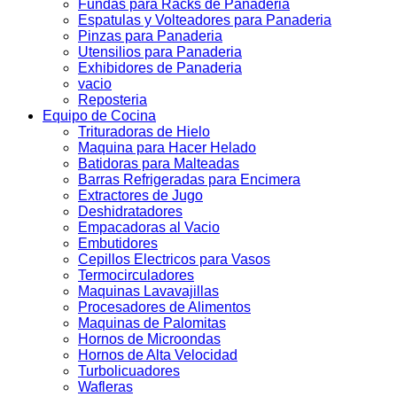
Fundas para Racks de Panaderia
Espatulas y Volteadores para Panaderia
Pinzas para Panaderia
Utensilios para Panaderia
Exhibidores de Panaderia
vacio
Reposteria
Equipo de Cocina
Trituradoras de Hielo
Maquina para Hacer Helado
Batidoras para Malteadas
Barras Refrigeradas para Encimera
Extractores de Jugo
Deshidratadores
Empacadoras al Vacio
Embutidores
Cepillos Electricos para Vasos
Termocirculadores
Maquinas Lavavajillas
Procesadores de Alimentos
Maquinas de Palomitas
Hornos de Microondas
Hornos de Alta Velocidad
Turbolicuadores
Wafleras