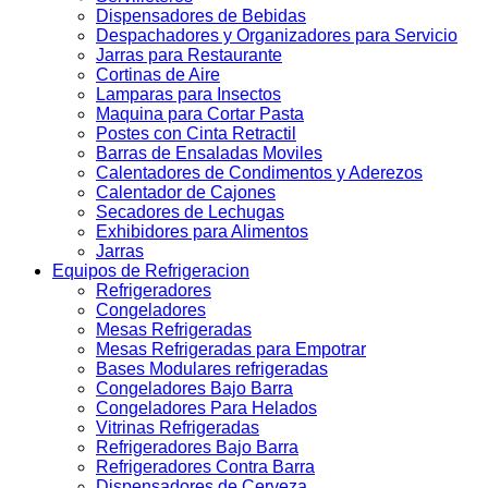
Dispensadores de Bebidas
Despachadores y Organizadores para Servicio
Jarras para Restaurante
Cortinas de Aire
Lamparas para Insectos
Maquina para Cortar Pasta
Postes con Cinta Retractil
Barras de Ensaladas Moviles
Calentadores de Condimentos y Aderezos
Calentador de Cajones
Secadores de Lechugas
Exhibidores para Alimentos
Jarras
Equipos de Refrigeracion
Refrigeradores
Congeladores
Mesas Refrigeradas
Mesas Refrigeradas para Empotrar
Bases Modulares refrigeradas
Congeladores Bajo Barra
Congeladores Para Helados
Vitrinas Refrigeradas
Refrigeradores Bajo Barra
Refrigeradores Contra Barra
Dispensadores de Cerveza