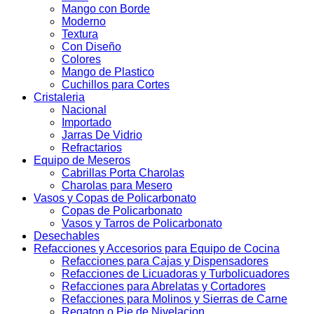
Mango con Borde
Moderno
Textura
Con Diseño
Colores
Mango de Plastico
Cuchillos para Cortes
Cristaleria
Nacional
Importado
Jarras De Vidrio
Refractarios
Equipo de Meseros
Cabrillas Porta Charolas
Charolas para Mesero
Vasos y Copas de Policarbonato
Copas de Policarbonato
Vasos y Tarros de Policarbonato
Desechables
Refacciones y Accesorios para Equipo de Cocina
Refacciones para Cajas y Dispensadores
Refacciones de Licuadoras y Turbolicuadores
Refacciones para Abrelatas y Cortadores
Refacciones para Molinos y Sierras de Carne
Regaton o Pie de Nivelacion