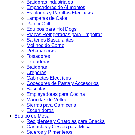
Batidoras Industriales
Empacadoras de Alimentos
Estufones y Parrillas Electricas
Lamparas de Calor
Panini Grill
Equipos para Hot Dogs
Placas Refrigeradas para Empotrar
Sartenes Basculantes
Molinos de Carne
Rebanadoras
Tostadores
Licuadoras
Batidoras
Creperas
Gabinetes Electricos
Cocedores de Pasta y Accesorios
Basculas
Emplayadoras para Cocina
Marmitas de Volteo
Sierras para Carniceria
Escurridores
Equipo de Mesa
Recipientes y Charolas para Snacks
Canastas y Cestas para Mesa
Saleros y Pimenteros