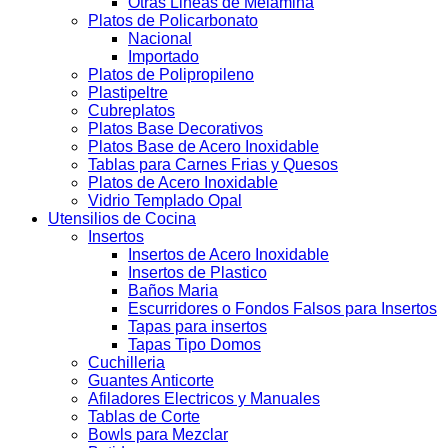
Otras Lineas de Melamina
Platos de Policarbonato
Nacional
Importado
Platos de Polipropileno
Plastipeltre
Cubreplatos
Platos Base Decorativos
Platos Base de Acero Inoxidable
Tablas para Carnes Frias y Quesos
Platos de Acero Inoxidable
Vidrio Templado Opal
Utensilios de Cocina
Insertos
Insertos de Acero Inoxidable
Insertos de Plastico
Baños Maria
Escurridores o Fondos Falsos para Insertos
Tapas para insertos
Tapas Tipo Domos
Cuchilleria
Guantes Anticorte
Afiladores Electricos y Manuales
Tablas de Corte
Bowls para Mezclar