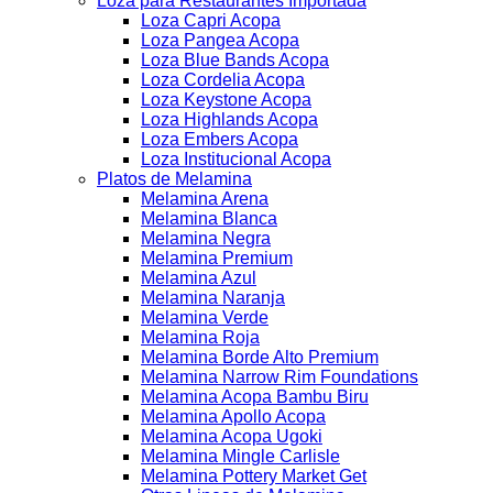
Loza para Restaurantes Importada
Loza Capri Acopa
Loza Pangea Acopa
Loza Blue Bands Acopa
Loza Cordelia Acopa
Loza Keystone Acopa
Loza Highlands Acopa
Loza Embers Acopa
Loza Institucional Acopa
Platos de Melamina
Melamina Arena
Melamina Blanca
Melamina Negra
Melamina Premium
Melamina Azul
Melamina Naranja
Melamina Verde
Melamina Roja
Melamina Borde Alto Premium
Melamina Narrow Rim Foundations
Melamina Acopa Bambu Biru
Melamina Apollo Acopa
Melamina Acopa Ugoki
Melamina Mingle Carlisle
Melamina Pottery Market Get