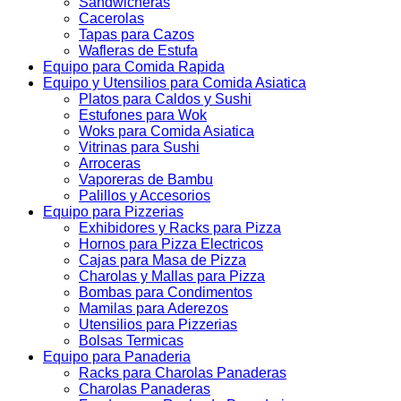
Sandwicheras
Cacerolas
Tapas para Cazos
Wafleras de Estufa
Equipo para Comida Rapida
Equipo y Utensilios para Comida Asiatica
Platos para Caldos y Sushi
Estufones para Wok
Woks para Comida Asiatica
Vitrinas para Sushi
Arroceras
Vaporeras de Bambu
Palillos y Accesorios
Equipo para Pizzerias
Exhibidores y Racks para Pizza
Hornos para Pizza Electricos
Cajas para Masa de Pizza
Charolas y Mallas para Pizza
Bombas para Condimentos
Mamilas para Aderezos
Utensilios para Pizzerias
Bolsas Termicas
Equipo para Panaderia
Racks para Charolas Panaderas
Charolas Panaderas