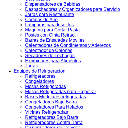
Dispensadores de Bebidas
Despachadores y Organizadores para Servicio
Jarras para Restaurante
Cortinas de Aire
Lamparas para Insectos
Maquina para Cortar Pasta
Postes con Cinta Retractil
Barras de Ensaladas Moviles
Calentadores de Condimentos y Aderezos
Calentador de Cajones
Secadores de Lechugas
Exhibidores para Alimentos
Jarras
Equipos de Refrigeracion
Refrigeradores
Congeladores
Mesas Refrigeradas
Mesas Refrigeradas para Empotrar
Bases Modulares refrigeradas
Congeladores Bajo Barra
Congeladores Para Helados
Vitrinas Refrigeradas
Refrigeradores Bajo Barra
Refrigeradores Contra Barra
Dispensadores de Cerveza