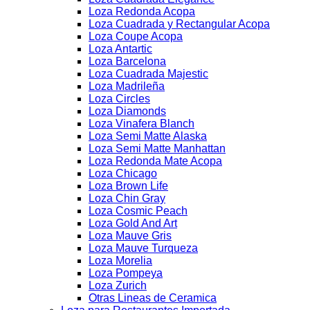
Loza Redonda Acopa
Loza Cuadrada y Rectangular Acopa
Loza Coupe Acopa
Loza Antartic
Loza Barcelona
Loza Cuadrada Majestic
Loza Madrileña
Loza Circles
Loza Diamonds
Loza Vinafera Blanch
Loza Semi Matte Alaska
Loza Semi Matte Manhattan
Loza Redonda Mate Acopa
Loza Chicago
Loza Brown Life
Loza Chin Gray
Loza Cosmic Peach
Loza Gold And Art
Loza Mauve Gris
Loza Mauve Turqueza
Loza Morelia
Loza Pompeya
Loza Zurich
Otras Lineas de Ceramica