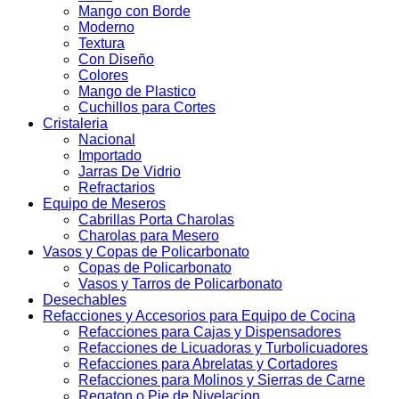
Mango con Borde
Moderno
Textura
Con Diseño
Colores
Mango de Plastico
Cuchillos para Cortes
Cristaleria
Nacional
Importado
Jarras De Vidrio
Refractarios
Equipo de Meseros
Cabrillas Porta Charolas
Charolas para Mesero
Vasos y Copas de Policarbonato
Copas de Policarbonato
Vasos y Tarros de Policarbonato
Desechables
Refacciones y Accesorios para Equipo de Cocina
Refacciones para Cajas y Dispensadores
Refacciones de Licuadoras y Turbolicuadores
Refacciones para Abrelatas y Cortadores
Refacciones para Molinos y Sierras de Carne
Regaton o Pie de Nivelacion