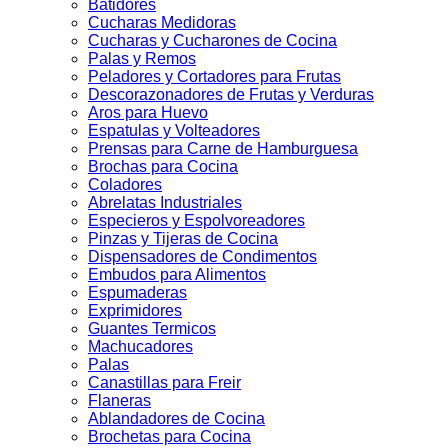
Batidores
Cucharas Medidoras
Cucharas y Cucharones de Cocina
Palas y Remos
Peladores y Cortadores para Frutas
Descorazonadores de Frutas y Verduras
Aros para Huevo
Espatulas y Volteadores
Prensas para Carne de Hamburguesa
Brochas para Cocina
Coladores
Abrelatas Industriales
Especieros y Espolvoreadores
Pinzas y Tijeras de Cocina
Dispensadores de Condimentos
Embudos para Alimentos
Espumaderas
Exprimidores
Guantes Termicos
Machucadores
Palas
Canastillas para Freir
Flaneras
Ablandadores de Cocina
Brochetas para Cocina