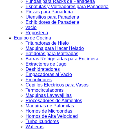
Fundas para Racks de Panaderia
Espatulas y Volteadores para Panaderia
Pinzas para Panaderia
Utensilios para Panaderia
Exhibidores de Panaderia
vacio
Reposteria
Equipo de Cocina
Trituradoras de Hielo
Maquina para Hacer Helado
Batidoras para Malteadas
Barras Refrigeradas para Encimera
Extractores de Jugo
Deshidratadores
Empacadoras al Vacio
Embutidores
Cepillos Electricos para Vasos
Termocirculadores
Maquinas Lavavajillas
Procesadores de Alimentos
Maquinas de Palomitas
Hornos de Microondas
Hornos de Alta Velocidad
Turbolicuadores
Wafleras