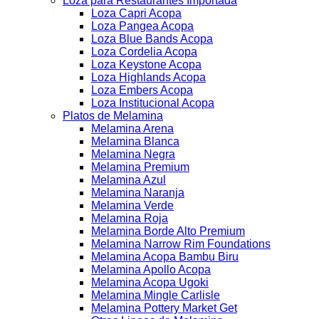
Loza para Restaurantes Importada
Loza Capri Acopa
Loza Pangea Acopa
Loza Blue Bands Acopa
Loza Cordelia Acopa
Loza Keystone Acopa
Loza Highlands Acopa
Loza Embers Acopa
Loza Institucional Acopa
Platos de Melamina
Melamina Arena
Melamina Blanca
Melamina Negra
Melamina Premium
Melamina Azul
Melamina Naranja
Melamina Verde
Melamina Roja
Melamina Borde Alto Premium
Melamina Narrow Rim Foundations
Melamina Acopa Bambu Biru
Melamina Apollo Acopa
Melamina Acopa Ugoki
Melamina Mingle Carlisle
Melamina Pottery Market Get