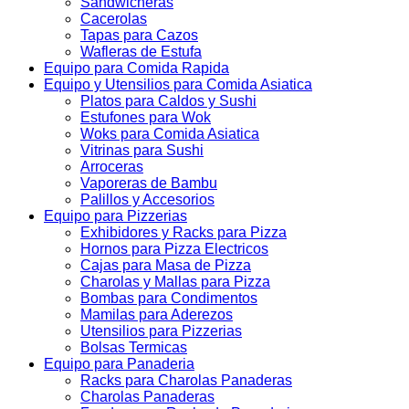
Sandwicheras
Cacerolas
Tapas para Cazos
Wafleras de Estufa
Equipo para Comida Rapida
Equipo y Utensilios para Comida Asiatica
Platos para Caldos y Sushi
Estufones para Wok
Woks para Comida Asiatica
Vitrinas para Sushi
Arroceras
Vaporeras de Bambu
Palillos y Accesorios
Equipo para Pizzerias
Exhibidores y Racks para Pizza
Hornos para Pizza Electricos
Cajas para Masa de Pizza
Charolas y Mallas para Pizza
Bombas para Condimentos
Mamilas para Aderezos
Utensilios para Pizzerias
Bolsas Termicas
Equipo para Panaderia
Racks para Charolas Panaderas
Charolas Panaderas