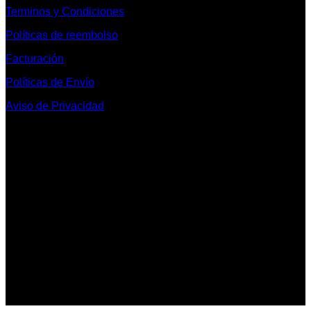
Terminos y Condiciones
Políticas de reembolso
Facturación
Políticas de Envío
Aviso de Privacidad
Contacto y Redes Sociales
Telefonos de Contacto 33 36153128 y 33 38258014
Whats App de Contacto 33 23851294
Nuestro Show Room:
Av. Vallarta 3233 Int. 10-D
Col. Vallarta Poniente
44110
Guadalajara, Jal.