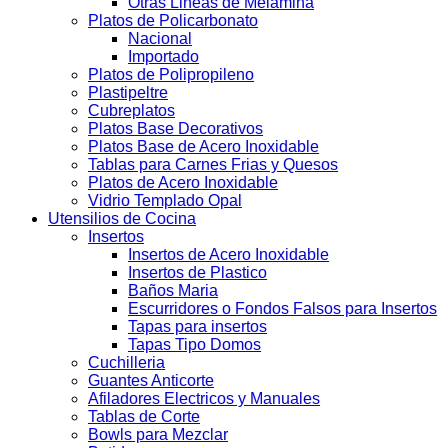
Otras Lineas de Melamina
Platos de Policarbonato
Nacional
Importado
Platos de Polipropileno
Plastipeltre
Cubreplatos
Platos Base Decorativos
Platos Base de Acero Inoxidable
Tablas para Carnes Frias y Quesos
Platos de Acero Inoxidable
Vidrio Templado Opal
Utensilios de Cocina
Insertos
Insertos de Acero Inoxidable
Insertos de Plastico
Baños Maria
Escurridores o Fondos Falsos para Insertos
Tapas para insertos
Tapas Tipo Domos
Cuchilleria
Guantes Anticorte
Afiladores Electricos y Manuales
Tablas de Corte
Bowls para Mezclar