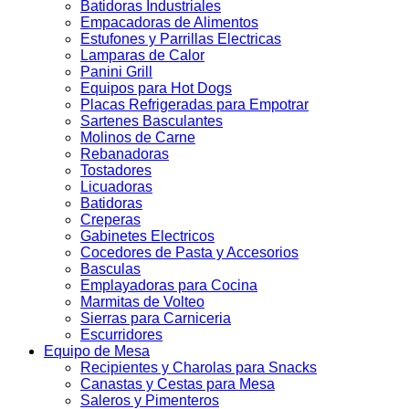
Batidoras Industriales
Empacadoras de Alimentos
Estufones y Parrillas Electricas
Lamparas de Calor
Panini Grill
Equipos para Hot Dogs
Placas Refrigeradas para Empotrar
Sartenes Basculantes
Molinos de Carne
Rebanadoras
Tostadores
Licuadoras
Batidoras
Creperas
Gabinetes Electricos
Cocedores de Pasta y Accesorios
Basculas
Emplayadoras para Cocina
Marmitas de Volteo
Sierras para Carniceria
Escurridores
Equipo de Mesa
Recipientes y Charolas para Snacks
Canastas y Cestas para Mesa
Saleros y Pimenteros